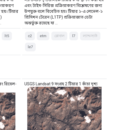
রিয়াকরণ
এবং টাইম-সিরিজ প্রক্রিয়াকরণ বিশ্লেষণের জন্য
হয়। টিয়ার
উপযুক্ত বলে বিবেচিত হয়। টিয়ার ১-এ লেভেল-১
)
প্রিসিশন টেরেন (L1TP) প্রক্রিয়াজাত ডেটা
…
অন্তর্ভুক্ত রয়েছে যা …
lt5
c2
etm
গ্লোবাল
l7
ল্যান্ডস্যাট
le7
বং রিয়েল-
USGS Landsat 9 সংগ্রহ 2 টিয়ার 1 কাঁচা দৃশ্য