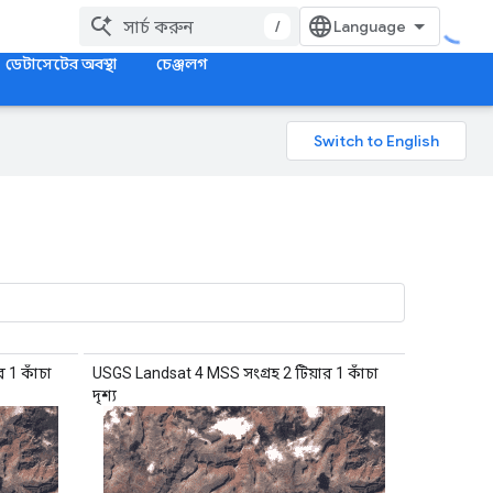
/
ডেটাসেটের অবস্থা
চেঞ্জলগ
 1 কাঁচা
USGS Landsat 4 MSS সংগ্রহ 2 টিয়ার 1 কাঁচা
দৃশ্য