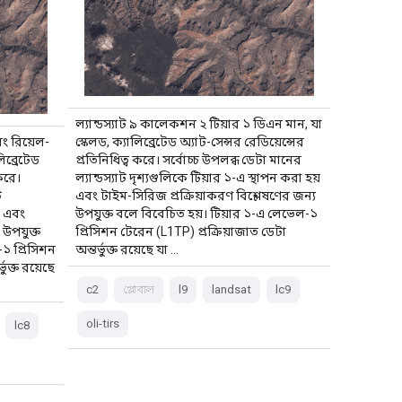
ল্যান্ডস্যাট ৯ কালেকশন ২ টিয়ার ১ ডিএন মান, যা
বং রিয়েল-
স্কেলড, ক্যালিব্রেটেড অ্যাট-সেন্সর রেডিয়েন্সের
িব্রেটেড
প্রতিনিধিত্ব করে। সর্বোচ্চ উপলব্ধ ডেটা মানের
 করে।
ল্যান্ডস্যাট দৃশ্যগুলিকে টিয়ার ১-এ স্থাপন করা হয়
ট
এবং টাইম-সিরিজ প্রক্রিয়াকরণ বিশ্লেষণের জন্য
য় এবং
উপযুক্ত বলে বিবেচিত হয়। টিয়ার ১-এ লেভেল-১
 উপযুক্ত
প্রিসিশন টেরেন (L1TP) প্রক্রিয়াজাত ডেটা
১ প্রিসিশন
অন্তর্ভুক্ত রয়েছে যা …
ুক্ত রয়েছে
c2
গ্লোবাল
l9
landsat
lc9
oli-tirs
lc8