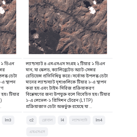
র ১ ডিএন
ল্যান্ডস্যাট ৪ এমএসএস সংগ্রহ ২ টিয়ার ১ ডিএন
্সর
মান, যা স্কেলড, ক্যালিব্রেটেড অ্যাট-সেন্সর
উপলব্ধ ডেটা
রেডিয়েন্স প্রতিনিধিত্ব করে। সর্বোচ্চ উপলব্ধ ডেটা
১-এ স্থাপন
মানের ল্যান্ডস্যাট দৃশ্যগুলিকে টিয়ার ১-এ স্থাপন
রণ
করা হয় এবং টাইম-সিরিজ প্রক্রিয়াকরণ
হয়। টিয়ার
বিশ্লেষণের জন্য উপযুক্ত বলে বিবেচিত হয়। টিয়ার
)
১-এ লেভেল-১ প্রিসিশন টেরেন (L1TP)
…
প্রক্রিয়াজাত ডেটা অন্তর্ভুক্ত রয়েছে যা …
lm3
c2
গ্লোবাল
l4
ল্যান্ডস্যাট
lm4
এমএসএস