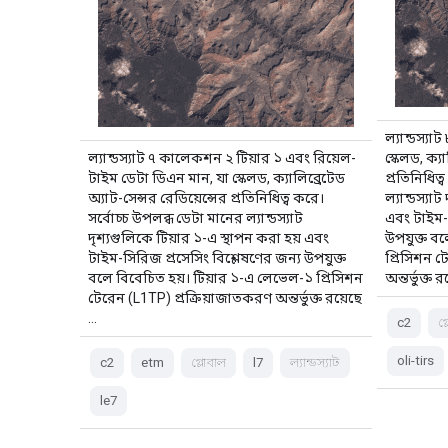
ল্যান্ডস্য
ল্যান্ডস্যাট ৭ কালেকশন ২ টিয়ার ১ এবং রিয়েল-
স্কেলড, ক্য
টাইম ডেটা ডিএন মান, যা স্কেলড, ক্যালিব্রেটেড
প্রতিনিধিত
অ্যাট-সেন্সর রেডিয়েন্সের প্রতিনিধিত্ব করে।
ল্যান্ডস্যা
সর্বোচ্চ উপলব্ধ ডেটা মানের ল্যান্ডস্যাট
এবং টাইম-স
দৃশ্যগুলিকে টিয়ার ১-এ স্থাপন করা হয় এবং
উপযুক্ত ব
টাইম-সিরিজ প্রসেসিং বিশ্লেষণের জন্য উপযুক্ত
প্রিসিশন ট
বলে বিবেচিত হয়। টিয়ার ১-এ লেভেল-১ প্রিসিশন
অন্তর্ভুক্ত 
টেরেন (L1TP) প্রক্রিয়াজাতকরণ অন্তর্ভুক্ত রয়েছে
...
c2
গ
oli-tirs
c2
etm
গ্লোবাল
l7
ল্যান্ডস্যাট
le7