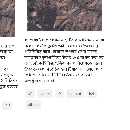
ল্যান্ডস্যাট ৯ কালেকশন ২ টিয়ার ১ ডিএন মান, যা
বং রিয়েল-
স্কেলড, ক্যালিব্রেটেড অ্যাট-সেন্সর রেডিয়েন্সের
িব্রেটেড
প্রতিনিধিত্ব করে। সর্বোচ্চ উপলব্ধ ডেটা মানের
 করে।
ল্যান্ডস্যাট দৃশ্যগুলিকে টিয়ার ১-এ স্থাপন করা হয়
ট
এবং টাইম-সিরিজ প্রক্রিয়াকরণ বিশ্লেষণের জন্য
য় এবং
উপযুক্ত বলে বিবেচিত হয়। টিয়ার ১-এ লেভেল-১
 উপযুক্ত
প্রিসিশন টেরেন (L1TP) প্রক্রিয়াজাত ডেটা
১ প্রিসিশন
অন্তর্ভুক্ত রয়েছে যা …
ুক্ত রয়েছে
c2
গ্লোবাল
l9
landsat
lc9
oli-tirs
lc8