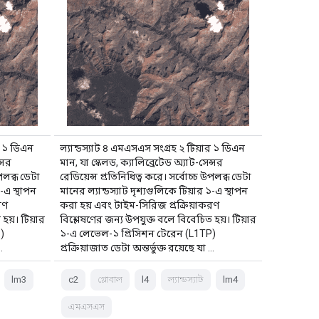
র ১ ডিএন
ল্যান্ডস্যাট ৪ এমএসএস সংগ্রহ ২ টিয়ার ১ ডিএন
্সর
মান, যা স্কেলড, ক্যালিব্রেটেড অ্যাট-সেন্সর
উপলব্ধ ডেটা
রেডিয়েন্স প্রতিনিধিত্ব করে। সর্বোচ্চ উপলব্ধ ডেটা
১-এ স্থাপন
মানের ল্যান্ডস্যাট দৃশ্যগুলিকে টিয়ার ১-এ স্থাপন
রণ
করা হয় এবং টাইম-সিরিজ প্রক্রিয়াকরণ
হয়। টিয়ার
বিশ্লেষণের জন্য উপযুক্ত বলে বিবেচিত হয়। টিয়ার
)
১-এ লেভেল-১ প্রিসিশন টেরেন (L1TP)
…
প্রক্রিয়াজাত ডেটা অন্তর্ভুক্ত রয়েছে যা …
lm3
c2
গ্লোবাল
l4
ল্যান্ডস্যাট
lm4
এমএসএস