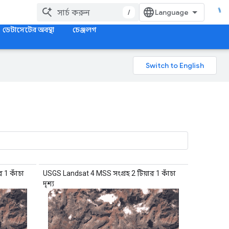
/
ডেটাসেটের অবস্থা
চেঞ্জলগ
 1 কাঁচা
USGS Landsat 4 MSS সংগ্রহ 2 টিয়ার 1 কাঁচা
দৃশ্য