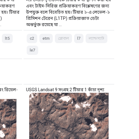
রিয়াকরণ
এবং টাইম-সিরিজ প্রক্রিয়াকরণ বিশ্লেষণের জন্য
হয়। টিয়ার
উপযুক্ত বলে বিবেচিত হয়। টিয়ার ১-এ লেভেল-১
)
প্রিসিশন টেরেন (L1TP) প্রক্রিয়াজাত ডেটা
…
অন্তর্ভুক্ত রয়েছে যা …
lt5
c2
etm
গ্লোবাল
l7
ল্যান্ডস্যাট
le7
বং রিয়েল-
USGS Landsat 9 সংগ্রহ 2 টিয়ার 1 কাঁচা দৃশ্য