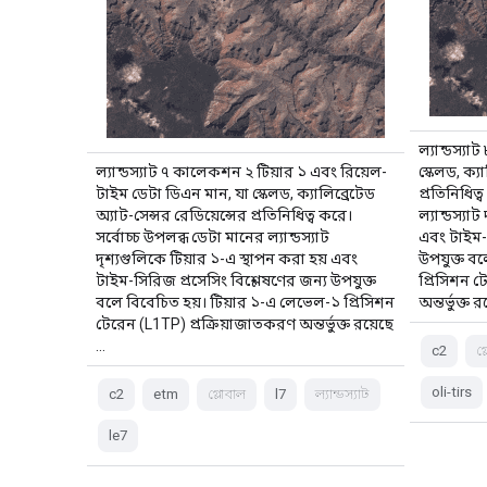
ল্যান্ডস্য
ল্যান্ডস্যাট ৭ কালেকশন ২ টিয়ার ১ এবং রিয়েল-
স্কেলড, ক্য
টাইম ডেটা ডিএন মান, যা স্কেলড, ক্যালিব্রেটেড
প্রতিনিধিত
অ্যাট-সেন্সর রেডিয়েন্সের প্রতিনিধিত্ব করে।
ল্যান্ডস্যা
সর্বোচ্চ উপলব্ধ ডেটা মানের ল্যান্ডস্যাট
এবং টাইম-স
দৃশ্যগুলিকে টিয়ার ১-এ স্থাপন করা হয় এবং
উপযুক্ত ব
টাইম-সিরিজ প্রসেসিং বিশ্লেষণের জন্য উপযুক্ত
প্রিসিশন ট
বলে বিবেচিত হয়। টিয়ার ১-এ লেভেল-১ প্রিসিশন
অন্তর্ভুক্ত 
টেরেন (L1TP) প্রক্রিয়াজাতকরণ অন্তর্ভুক্ত রয়েছে
...
c2
গ
oli-tirs
c2
etm
গ্লোবাল
l7
ল্যান্ডস্যাট
le7