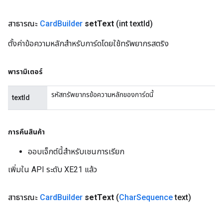
สาธารณะ
Card
Builder
set
Text
(int text
Id)
ตั้งค่าข้อความหลักสำหรับการ์ดโดยใช้ทรัพยากรสตริง
พารามิเตอร์
รหัสทรัพยากรข้อความหลักของการ์ดนี้
textId
การคืนสินค้า
ออบเจ็กต์นี้สำหรับเชนการเรียก
เพิ่มใน API ระดับ XE21 แล้ว
สาธารณะ
Card
Builder
set
Text
(
Char
Sequence
text)