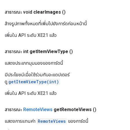
สาธารณะ void
clear
Images
()
ล้างรูปภาพทั้งหมดที่เพิ่มไปยังการ์ดก่อนหน้านี้
เพิ่มใน API ระดับ XE21 แล้ว
สาธารณะ int
get
Item
View
Type
()
แสดงประเภทมุมมองของการ์ดนี้
มีประโยชน์เมื่อใช้ร่วมกับอะแดปเตอร์
ดู
getItemViewType(int)
เพิ่มใน API ระดับ XE21 แล้ว
สาธารณะ
Remote
Views
get
Remote
Views
()
แสดงการแทนค่า
RemoteViews
ของการ์ดนี้