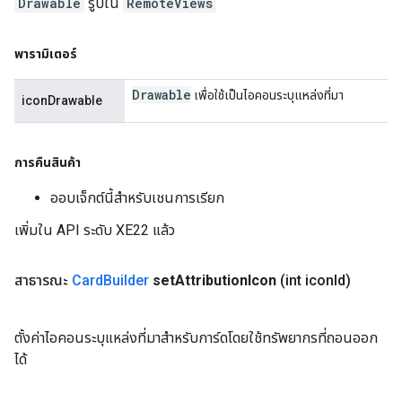
Drawable
รูปใน
RemoteViews
พารามิเตอร์
Drawable
เพื่อใช้เป็นไอคอนระบุแหล่งที่มา
iconDrawable
การคืนสินค้า
ออบเจ็กต์นี้สำหรับเชนการเรียก
เพิ่มใน API ระดับ XE22 แล้ว
สาธารณะ
Card
Builder
set
Attribution
Icon
(int icon
Id)
ตั้งค่าไอคอนระบุแหล่งที่มาสำหรับการ์ดโดยใช้ทรัพยากรที่ถอนออก
ได้