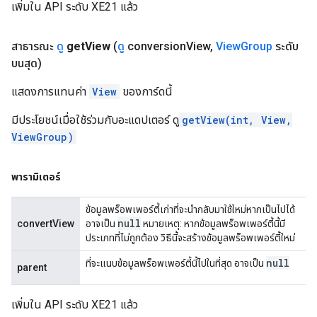
เพิ่มใน API ระดับ XE21 แล้ว
สาธารณะ
ดู
get
View
(
ดู
conversion
View
,
View
Group
ระดับ
บนสุด)
แสดงการแทนค่า
View
ของการ์ดนี้
มีประโยชน์เมื่อใช้ร่วมกับอะแดปเตอร์ ดู
getView(int, View,
ViewGroup)
พารามิเตอร์
ข้อมูลพร็อพเพอร์ตี้เก่าที่จะนำกลับมาใช้ใหม่หากเป็นไปได้
null
convertView
อาจเป็น
หมายเหตุ: หากข้อมูลพร็อพเพอร์ตี้นี้มี
ประเภทที่ไม่ถูกต้อง วิธีนี้จะสร้างข้อมูลพร็อพเพอร์ตี้ใหม่
null
ที่จะแนบข้อมูลพร็อพเพอร์ตี้นี้ไปในที่สุด อาจเป็น
parent
เพิ่มใน API ระดับ XE21 แล้ว