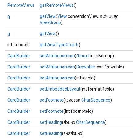
RemoteViews
getRemoteViews
()
ดู
getView
(
View
conversionView, ระดับบนสุด
ViewGroup
)
ดู
getView
()
int แบบคงที่
getViewTypeCount
()
CardBuilder
setAttributionIcon
(
บิตแมป
iconBitmap)
CardBuilder
setAttributionIcon
(
Drawable
iconDrawable)
CardBuilder
setAttributionIcon
(int iconId)
CardBuilder
setEmbeddedLayout
(int formatResId)
CardBuilder
setFootnote
(เชิงอรรถ
CharSequence
)
CardBuilder
setFootnote
(int footnoteId)
CardBuilder
setHeading
(ส่วนหัว
CharSequence
)
CardBuilder
setHeading
(รหัสส่วนหัว)