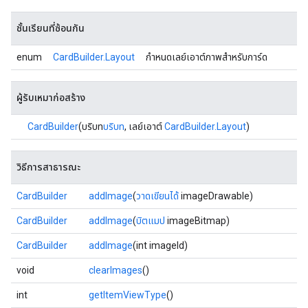
ชั้นเรียนที่ซ้อนกัน
enum
CardBuilder.Layout
กำหนดเลย์เอาต์ภาพสำหรับการ์ด
ผู้รับเหมาก่อสร้าง
CardBuilder
(บริบท
บริบท
, เลย์เอาต์
CardBuilder.Layout
)
วิธีการสาธารณะ
CardBuilder
addImage
(
วาดเขียนได้
imageDrawable)
CardBuilder
addImage
(
บิตแมป
imageBitmap)
CardBuilder
addImage
(int imageId)
void
clearImages
()
int
getItemViewType
()