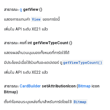
สาธารณะ
ดู
get
View
()
แสดงการแทนค่า
View
ของการ์ดนี้
เพิ่มใน API ระดับ XE21 แล้ว
สาธารณะ คงที่ int
get
View
Type
Count
()
แสดงผลจำนวนมุมมองทั้งหมดที่การ์ดใช้ได้
มีประโยชน์เมื่อใช้ร่วมกับอะแดปเตอร์ ดู
getViewTypeCount()
เพิ่มใน API ระดับ XE22 แล้ว
สาธารณะ
Card
Builder
set
Attribution
Icon
(
Bitmap
icon
Bitmap)
ตั้งค่าไอคอนระบุแหล่งที่มาสำหรับการ์ดโดยใช้
Bitmap