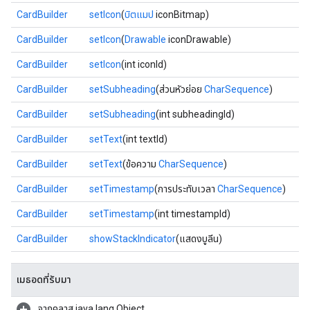
CardBuilder
setIcon
(
บิตแมป
iconBitmap)
CardBuilder
setIcon
(
Drawable
iconDrawable)
CardBuilder
setIcon
(int iconId)
CardBuilder
setSubheading
(ส่วนหัวย่อย
CharSequence
)
CardBuilder
setSubheading
(int subheadingId)
CardBuilder
setText
(int textId)
CardBuilder
setText
(ข้อความ
CharSequence
)
CardBuilder
setTimestamp
(การประทับเวลา
CharSequence
)
CardBuilder
setTimestamp
(int timestampId)
CardBuilder
showStackIndicator
(แสดงบูลีน)
เมธอดที่รับมา
จากคลาส java.lang.Object