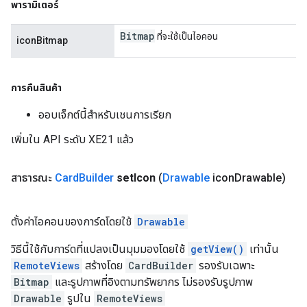
พารามิเตอร์
Bitmap
ที่จะใช้เป็นไอคอน
iconBitmap
การคืนสินค้า
ออบเจ็กต์นี้สำหรับเชนการเรียก
เพิ่มใน API ระดับ XE21 แล้ว
สาธารณะ
Card
Builder
set
Icon
(
Drawable
icon
Drawable)
ตั้งค่าไอคอนของการ์ดโดยใช้
Drawable
วิธีนี้ใช้กับการ์ดที่แปลงเป็นมุมมองโดยใช้
getView()
เท่านั้น
RemoteViews
สร้างโดย
CardBuilder
รองรับเฉพาะ
Bitmap
และรูปภาพที่อิงตามทรัพยากร ไม่รองรับรูปภาพ
Drawable
รูปใน
RemoteViews