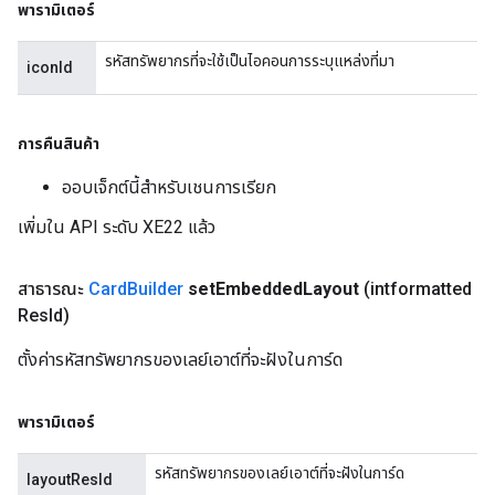
พารามิเตอร์
รหัสทรัพยากรที่จะใช้เป็นไอคอนการระบุแหล่งที่มา
iconId
การคืนสินค้า
ออบเจ็กต์นี้สำหรับเชนการเรียก
เพิ่มใน API ระดับ XE22 แล้ว
สาธารณะ
Card
Builder
set
Embedded
Layout
(intformatted
Res
Id)
ตั้งค่ารหัสทรัพยากรของเลย์เอาต์ที่จะฝังในการ์ด
พารามิเตอร์
รหัสทรัพยากรของเลย์เอาต์ที่จะฝังในการ์ด
layoutResId