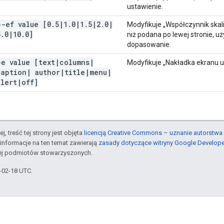
ustawienie.
--ef value [0
.
5
|
1
.
0
|
1
.
5
|
2
.
0
|
Modyfikuje „Współczynnik skali
5
.
0
|
10
.
0]
niż podana po lewej stronie, uż
dopasowanie.
-e value [text
|
columns
|
Modyfikuje „Nakładka ekranu u
caption
|
author
|
title
|
menu
|
alert
|
off]
j, treść tej strony jest objęta
licencją Creative Commons – uznanie autorstwa 
informacje na ten temat zawierają
zasady dotyczące witryny Google Develop
jej podmiotów stowarzyszonych.
6-02-18 UTC.