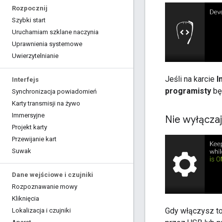
Rozpocznij
Szybki start
Uruchamiam szklane naczynia
Uprawnienia systemowe
Uwierzytelnianie
Jeśli na karcie
I
Interfejs
programisty
bę
Synchronizacja powiadomień
Karty transmisji na żywo
Immersyjne
Nie wyłącza
Projekt karty
Przewijanie kart
Suwak
Dane wejściowe i czujniki
Rozpoznawanie mowy
Kliknięcia
Gdy włączysz to
Lokalizacja i czujniki