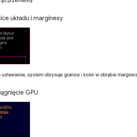
rąd przemienny.
ice układu i marginesy
 ustawienie, system obrysuje granice i kolor w obrębie margine
iągnięcie GPU