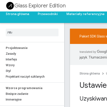
Glass Explorer Edition
Strona główna
Przewodniki
Materiały referencyjne
Pakiet SDK Glass 
Projektowanie
Zasady
język. Tłumaczen
Interfejs
Wzory
Styl
Strona główna
Projektant naczyń szklanych
Ustawie
Wzorce programowania
Bieżące zadanie
Uzyskiwan
Immersyjne