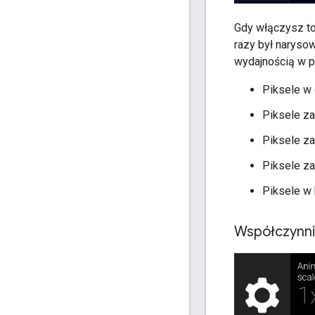
Gdy włączysz to 
razy był naryso
wydajnością w p
Piksele w 
Piksele z
Piksele z
Piksele z
Piksele w
Współczynnik