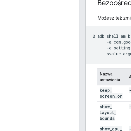
Bezpośred
Możesz też zmie
$
adb
shell
am
b
-a
com.goo
-e
setting
<value
Nazwa
ustawienia
keep
_
screen
_
on
show
_
layout
_
bounds
show
_
gpu
_