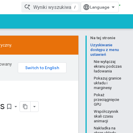
/
Na tej stronie
ryczny.
Uzyskiwanie
dostępu z menu
ustawień
Nie wyłączaj
erowany
ekranu podczas
ładowania
Pokazuj granice
układu i
marginesy
Pokaż
przeciągnięcie
ss
GPU
bookmark_border
Współczynnik
skali czasu
animacji
Nakładka na
ekran układu