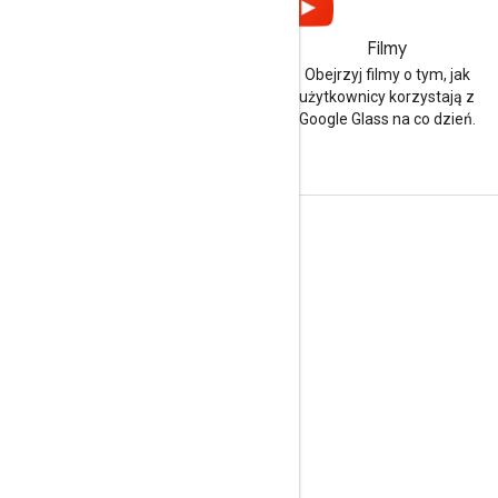
Filmy
Obejrzyj filmy o tym, jak
użytkownicy korzystają z
Google Glass na co dzień.
Informacje o produkcie
Zasady
Warunki usługi
Interfejs Mirror API