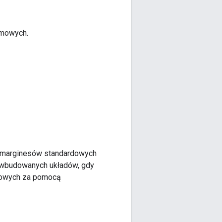
emowych.
ice marginesów standardowych
h wbudowanych układów, gdy
rdowych za pomocą