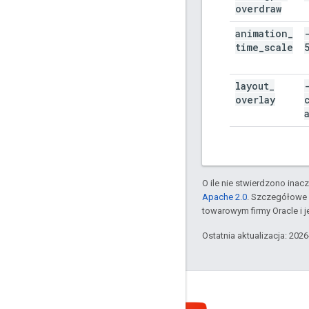
overdraw
animation
_
time
_
scale
layout
_
overlay
O ile nie stwierdzono inacze
Apache 2.0
. Szczegółowe 
towarowym firmy Oracle i 
Ostatnia aktualizacja: 202