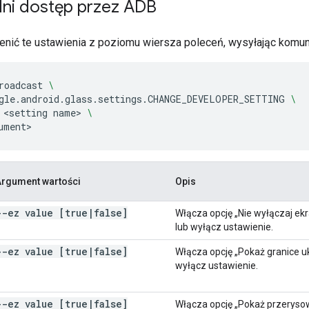
ni dostęp przez ADB
nić te ustawienia z poziomu wiersza poleceń, wysyłając komu
roadcast
\
gle.android.glass.settings.CHANGE_DEVELOPER_SETTING
\
<setting
name>
\
Argument wartości
Opis
--ez value [true
|
false]
Włącza opcję „Nie wyłączaj e
lub wyłącz ustawienie.
--ez value [true
|
false]
Włącza opcję „Pokaż granice uk
wyłącz ustawienie.
--ez value [true
|
false]
Włącza opcję „Pokaż przeryso