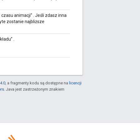
 czasu animacji” . Jeśli zdasz inna
yte zostanie najbliższe
kładu” .
4.0
, a fragmenty kodu są dostępne na
licencji
ers
. Java jest zastrzeżonym znakiem