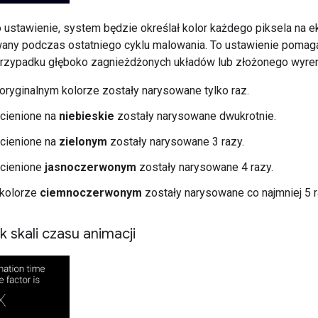
ustawienie, system będzie określał kolor każdego piksela na ekr
wany podczas ostatniego cyklu malowania. To ustawienie poma
rzypadku głęboko zagnieżdżonych układów lub złożonego wyren
oryginalnym kolorze zostały narysowane tylko raz.
acienione na
niebieskie
zostały narysowane dwukrotnie.
acienione na
zielonym
zostały narysowane 3 razy.
acienione
jasnoczerwonym
zostały narysowane 4 razy.
 kolorze
ciemnoczerwonym
zostały narysowane co najmniej 5 r
 skali czasu animacji