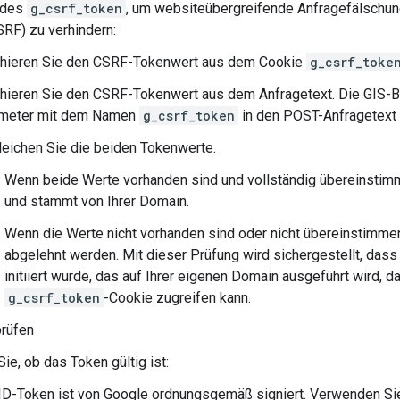
 des
g_csrf_token
, um websiteübergreifende Anfragefälschu
SRF) zu verhindern:
ahieren Sie den CSRF-Tokenwert aus dem Cookie
g_csrf_toke
ahieren Sie den CSRF-Tokenwert aus dem Anfragetext. Die GIS-Bi
meter mit dem Namen
g_csrf_token
in den POST-Anfragetext 
leichen Sie die beiden Tokenwerte.
Wenn beide Werte vorhanden sind und vollständig übereinstimmen
und stammt von Ihrer Domain.
Wenn die Werte nicht vorhanden sind oder nicht übereinstimme
abgelehnt werden. Mit dieser Prüfung wird sichergestellt, dass
initiiert wurde, das auf Ihrer eigenen Domain ausgeführt wird, d
g_csrf_token
-Cookie zugreifen kann.
prüfen
ie, ob das Token gültig ist:
ID-Token ist von Google ordnungsgemäß signiert. Verwenden Sie