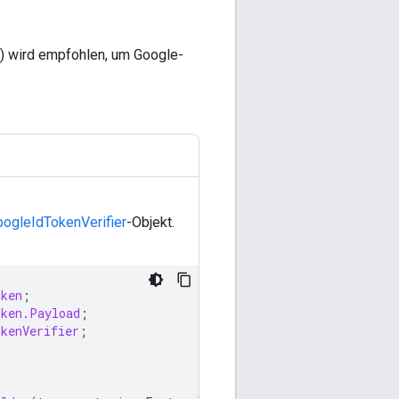
) wird empfohlen, um Google-
ogleIdTokenVerifier
-Objekt.
oken
;
oken.Payload
;
okenVerifier
;