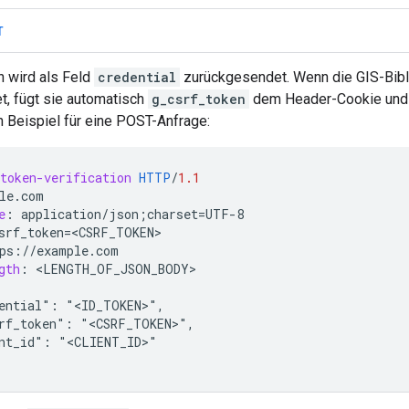
T
 wird als Feld
credential
zurückgesendet. Wenn die GIS-Bibl
t, fügt sie automatisch
g_csrf_token
dem Header-Cookie und d
n Beispiel für eine POST-Anfrage:
token-verification
HTTP
/
1.1
le.com
e
:
application/json;charset=UTF-8
srf_token=<CSRF_TOKEN>
ps://example.com
gth
:
 <
LENGTH_OF_JSON_BODY
>

ential": "<ID_TOKEN>",
rf_token": "<CSRF_TOKEN>",
nt_id": "<CLIENT_ID>"