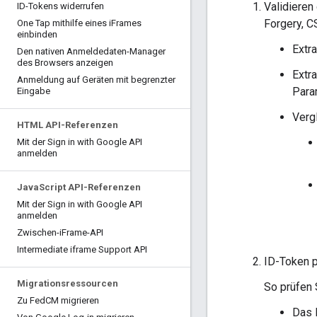
Validieren
ID-Tokens widerrufen
Forgery, C
One Tap mithilfe eines i
Frames
einbinden
Extr
Den nativen Anmeldedaten-Manager
des Browsers anzeigen
Extr
Anmeldung auf Geräten mit begrenzter
Para
Eingabe
Verg
HTML API-Referenzen
Mit der Sign in with Google API
anmelden
Java
Script API-Referenzen
Mit der Sign in with Google API
anmelden
Zwischen-i
Frame-API
Intermediate iframe Support API
ID-Token 
Migrationsressourcen
So prüfen S
Zu Fed
CM migrieren
Das 