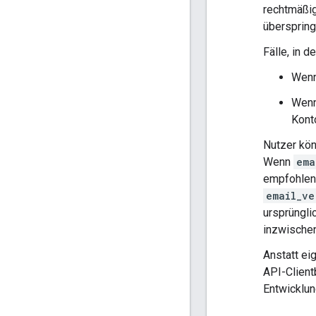
rechtmäßi
überspring
Fälle, in 
Wenn
Wen
Kont
Nutzer kön
Wenn
ema
empfohlen
email_ve
ursprüngli
inzwischen
Anstatt ei
API-Client
Entwicklu