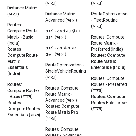
(भारत)
(भारत)
Distance Matrix
(भारत)
Distance Matrix
RouteOptimization
Advanced (भारत)
- FleetRouting
Routes:
(भारत)
Compute Route
सड़कें - सबसे नज़दीकी
Matrix - Basic
सड़क (भारत)
Routes: Compute
(India)
Route Matrix -
सड़कें - तय किया गया
Routes:
Preferred (India)
रास्ता (भारत)
Compute Route
Routes: Compute
Matrix
Route Matrix
RouteOptimization -
Essentials
Enterprise (India)
SingleVehicleRouting
(India)
(भारत)
Routes: Compute
Routes:
Routes - Preferred
Routes: Compute
Compute Routes
(भारत)
Route Matrix -
- Basic (भारत)
Routes: Compute
Advanced (भारत)
Routes:
Routes Enterprise
Routes: Compute
Compute Routes
(भारत)
Route Matrix Pro
Essentials (भारत)
(भारत)
Routes: Compute
Routes - Advanced