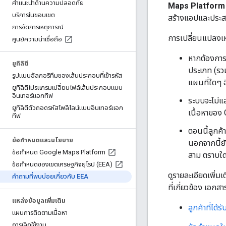
คำแนะนำด้านความปลอดภัย
Maps Platform
บริการในขอบเขต
สร้างแอปและประสบ
การจัดการเหตุการณ์
การเปลี่ยนแปลงเห
ศูนย์ความน่าเชื่อถือ
หากต้องการแ
ยูทิลิตี
ประเภท (รว
รูปแบบอัลกอริทึมของเส้นประกอบที่เข้ารหัส
แผนที่ใดๆ 
ยูทิลิตีโปรแกรมเปลี่ยนไฟล์เส้นประกอบแบบ
อินเทอร์แอกทีฟ
ระบบจะไม่แ
ยูทิลิตีตัวถอดรหัสโพลีไลน์แบบอินเทอร์แอก
เนื้อหาของ
ทีฟ
ตอนนี้ลูกค
ข้อกำหนดและนโยบาย
นอกจากนี้ย
ข้อกำหนด Google Maps Platform
สาม ตราบใด
ข้อกำหนดของเขตเศรษฐกิจยุโรป (EEA)
ดูรายละเอียดเพิ่
คำถามที่พบบ่อยเกี่ยวกับ EEA
ที่เกี่ยวข้อง เอกส
แหล่งข้อมูลเพิ่มเติม
ลูกค้าที่ได
แผนการติดตามเนื้อหา
การเลิกใช้งาน