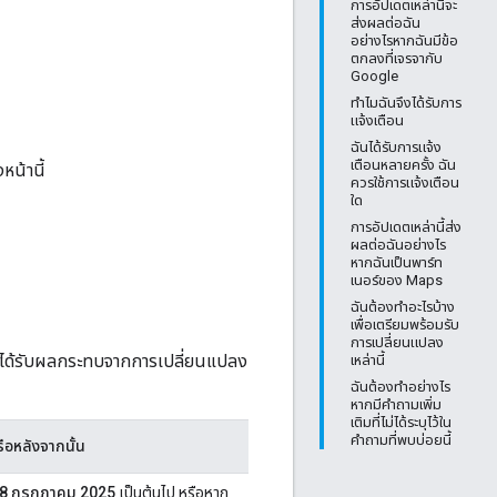
การอัปเดตเหล่านี้จะ
ส่งผลต่อฉัน
อย่างไรหากฉันมีข้อ
ตกลงที่เจรจากับ
Google
ทำไมฉันจึงได้รับการ
แจ้งเตือน
ฉันได้รับการแจ้ง
เตือนหลายครั้ง ฉัน
น้านี้
ควรใช้การแจ้งเตือน
ใด
การอัปเดตเหล่านี้ส่ง
ผลต่อฉันอย่างไร
หากฉันเป็นพาร์ท
เนอร์ของ Maps
ฉันต้องทำอะไรบ้าง
เพื่อเตรียมพร้อมรับ
การเปลี่ยนแปลง
") จะได้รับผลกระทบจากการเปลี่ยนแปลง
เหล่านี้
ฉันต้องทำอย่างไร
หากมีคำถามเพิ่ม
เติมที่ไม่ได้ระบุไว้ใน
คำถามที่พบบ่อยนี้
ือหลังจากนั้น
8 กรกฎาคม 2025
เป็นต้นไป หรือหาก