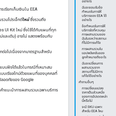
อย่างไร
ฉันจะยอมรับข้อ
ารเรียกเก็บเงินใน EEA
กำหนดในการให้
บริการของ EEA ได้
นรวมโปรเจ็กต์
ใหม่
ซึ่งรวมถึง
อย่างไร
ข้อกำหนดในการให้
UI Kit ใหม่ ซึ่งใช้ได้กับแผนที่ทุก
บริการใดที่ควบคุม
การผสานรวมของ
่และเดิม) อาจไม่ แสดงพร้อมกับ
ฉันในระหว่างสถานะ
ที่ไม่มีการแก้ไข
การผสานรวมใน
กต่อไปเนื่องจากมาตรฐานสำหรับ
แอปพลิเคชันของ
ลูกค้าหมายถึงอะไร
ฉันจะเปลี่ยนการ
บบฝังได้แล้วในกรณีที่เหมาะสม
ผสานรวมจาก
สถานะที่ไม่มีการ
บเรียลไทม์ด้วยแผนที่ของบุคคลที่
แก้ไขได้อย่างไร
มปลอดภัยของ Google
คำถามอื่นๆ
การเปลี่ยนแปลง
ี้และคำแนะนำการผสานรวมเฉพาะบริการ
ราคาเป็นส่วนหนึ่ง
ของการอัปเดตเหล่า
นี้หรือไม่
จะมี SKU เฉพาะ
สำหรับ EEA ไหม