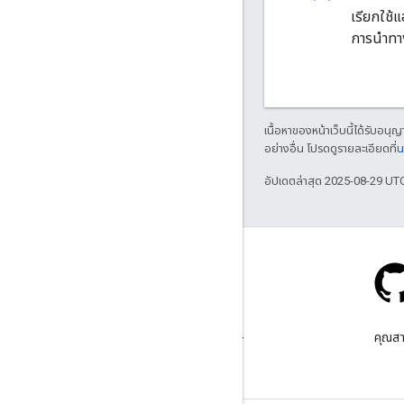
เรียกใช้
การนำทา
เนื้อหาของหน้าเว็บนี้ได้รับอนุ
อย่างอื่น โปรดดูรายละเอียดที่
น
อัปเดตล่าสุด 2025-08-29 UT
Stack Overflow
ถามคําถามภายใต้แท็ก google-
คุณสา
maps-sdk-ios