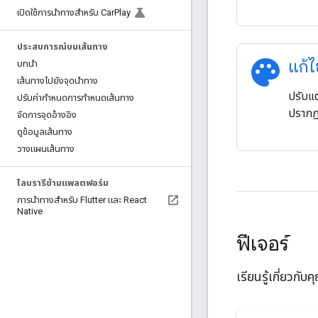
เปิดใช้การนำทางสำหรับ Car
Play
ประสบการณ์บนเส้นทาง
palette
แก้ไ
บทนำ
เส้นทางไปยังจุดนำทาง
ปรับแ
ปรับค่ากําหนดการกําหนดเส้นทาง
ปรากฏ
จัดการจุดอ้างอิง
ดูข้อมูลเส้นทาง
วางแผนเส้นทาง
ไลบรารีข้ามแพลตฟอร์ม
การนำทางสำหรับ Flutter และ React
Native
ฟีเจอร์
เรียนรู้เกี่ยวก