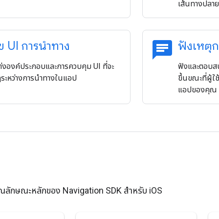
เส้นทางปลา
chat
ข UI การนําทาง
ฟังเหตุ
ต่งองค์ประกอบและการควบคุม UI ที่จะ
ฟังและตอบสน
ระหว่างการนำทางในแอป
ขึ้นขณะที่ผู้
แอปของคุณ
ับคุณลักษณะหลักของ Navigation SDK สำหรับ iOS