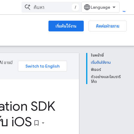
/
เริ่มต้นใช้งาน
ติดต่อฝ่ายขาย
ในหน้านี้
AI อาจมี
เริ่มต้นใช้งาน
ฟีเจอร์
ตัวอย่างและไลบรารี
โค้ด
ation SDK
บ i
OS
bookmark_border