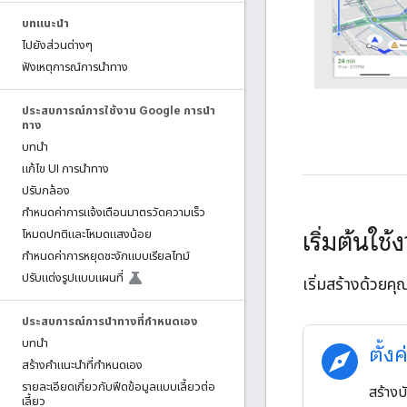
บทแนะนำ
ไปยังส่วนต่างๆ
ฟังเหตุการณ์การนําทาง
ประสบการณ์การใช้งาน Google การนํา
ทาง
บทนำ
แก้ไข UI การนําทาง
ปรับกล้อง
กําหนดค่าการแจ้งเตือนมาตรวัดความเร็ว
เริ่มต้นใช
โหมดปกติและโหมดแสงน้อย
กำหนดค่าการหยุดชะงักแบบเรียลไทม์
ปรับแต่งรูปแบบแผนที่
เริ่มสร้างด้วยค
ประสบการณ์การนําทางที่กําหนดเอง
บทนำ
explore
ตั้ง
สร้างคําแนะนําที่กําหนดเอง
รายละเอียดเกี่ยวกับฟีดข้อมูลแบบเลี้ยวต่อ
สร้างบ
เลี้ยว