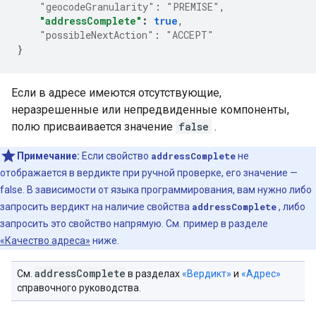
"geocodeGranularity"
:
"PREMISE"
,
"addressComplete"
:
true
,
"possibleNextAction"
:
"ACCEPT"
}
Если в адресе имеются отсутствующие,
неразрешенные или непредвиденные компоненты,
полю присваивается значение
false
.
Примечание:
Если свойство
addressComplete
не
отображается в вердикте при ручной проверке, его значение —
false. В зависимости от языка программирования, вам нужно либо
запросить вердикт на наличие свойства
addressComplete
, либо
запросить это свойство напрямую. См. пример в разделе
«Качество адреса»
ниже.
address
Complete
См.
в разделах
«Вердикт»
и
«Адрес»
справочного руководства.