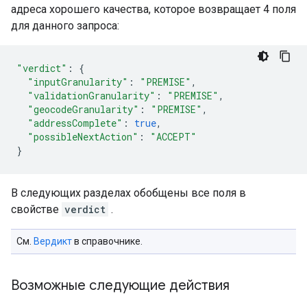
адреса хорошего качества, которое возвращает 4 поля
для данного запроса:
"verdict"
:
{
"inputGranularity"
:
"PREMISE"
,
"validationGranularity"
:
"PREMISE"
,
"geocodeGranularity"
:
"PREMISE"
,
"addressComplete"
:
true
,
"possibleNextAction"
:
"ACCEPT"
}
В следующих разделах обобщены все поля в
свойстве
verdict
.
См.
Вердикт
в справочнике.
Возможные следующие действия