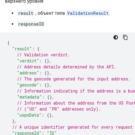
верхнего уровня:
result
, объект типа
ValidationResult
responseID
{
"result"
:
{
// Validation verdict.
"verdict"
:
{},
// Address details determined by the API.
"address"
:
{},
// The geocode generated for the input address.
"geocode"
:
{},
// Information indicating if the address is a bu
"metadata"
:
{},
// Information about the address from the US Pos
// ("US" and "PR" addresses only).
"uspsData"
:
{},
},
// A unique identifier generated for every request
"responseId"
:
"ID"