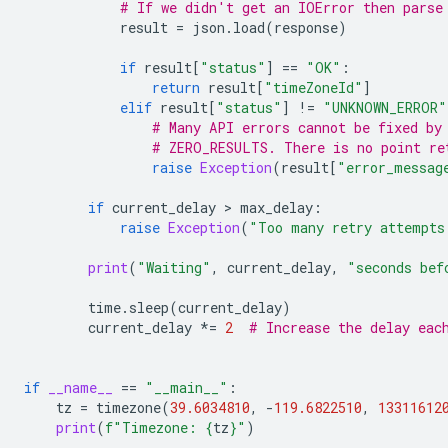
# If we didn't get an IOError then parse
result
=
json
.
load
(
response
)
if
result
[
"status"
]
==
"OK"
:
return
result
[
"timeZoneId"
]
elif
result
[
"status"
]
!=
"UNKNOWN_ERROR"
# Many API errors cannot be fixed by
# ZERO_RESULTS. There is no point re
raise
Exception
(
result
[
"error_messag
if
current_delay
>
max_delay
:
raise
Exception
(
"Too many retry attempts
print
(
"Waiting"
,
current_delay
,
"seconds bef
time
.
sleep
(
current_delay
)
current_delay
*=
2
# Increase the delay eac
if
__name__
==
"__main__"
:
tz
=
timezone
(
39.6034810
,
-
119.6822510
,
13311612
print
(
f
"Timezone: 
{
tz
}
"
)