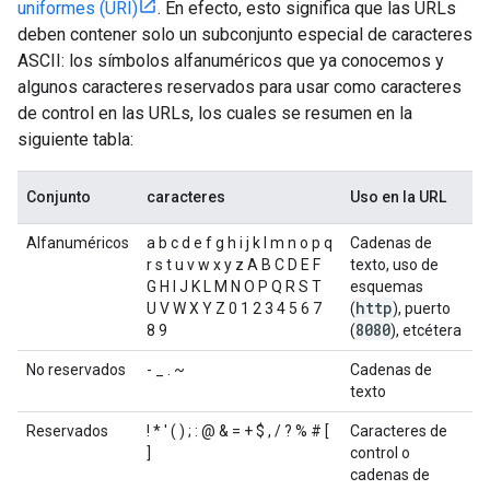
uniformes (URI)
. En efecto, esto significa que las URLs
deben contener solo un subconjunto especial de caracteres
ASCII: los símbolos alfanuméricos que ya conocemos y
algunos caracteres reservados para usar como caracteres
de control en las URLs, los cuales se resumen en la
siguiente tabla:
Conjunto
caracteres
Uso en la URL
Alfanuméricos
a b c d e f g h i j k l m n o p q
Cadenas de
r s t u v w x y z A B C D E F
texto, uso de
G H I J K L M N O P Q R S T
esquemas
http
U V W X Y Z 0 1 2 3 4 5 6 7
(
), puerto
8080
8 9
(
), etcétera
No reservados
- _ . ~
Cadenas de
texto
Reservados
! * ' ( ) ; : @ & = + $ , / ? % # [
Caracteres de
]
control o
cadenas de