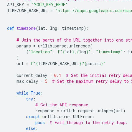
API_KEY
=
"YOUR_KEY_HERE"
TIMEZONE_BASE_URL
=
"https://maps.googleapis.com/map
def
timezone
(
lat
,
lng
,
timestamp
):
# Join the parts of the URL together into one st
params
=
urllib
.
parse
.
urlencode
(
{
"location"
:
f
"
{
lat
}
,
{
lng
}
"
,
"timestamp"
:
t
)
url
=
f
"
{
TIMEZONE_BASE_URL
}
?
{
params
}
"
current_delay
=
0.1
# Set the initial retry del
max_delay
=
5
# Set the maximum retry delay to 
while
True
:
try
:
# Get the API response.
response
=
urllib
.
request
.
urlopen
(
url
)
except
urllib
.
error
.
URLError
:
pass
# Fall through to the retry loop.
else
: