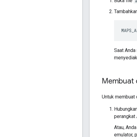
Buka file
Tambahkan 
MAPS_A
Saat Anda
menyediaka
Membuat d
Untuk membuat d
Hubungkan 
perangkat 
Atau, And
emulator, 