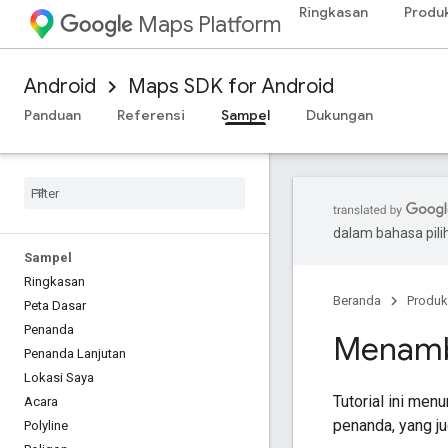
Ringkasan
Produ
Maps Platform
Android
Maps SDK for Android
Panduan
Referensi
Sampel
Dukungan
dalam bahasa pil
Sampel
Ringkasan
Beranda
Produk
Peta Dasar
Penanda
Menamb
Penanda Lanjutan
Lokasi Saya
Tutorial ini me
Acara
penanda, yang ju
Polyline