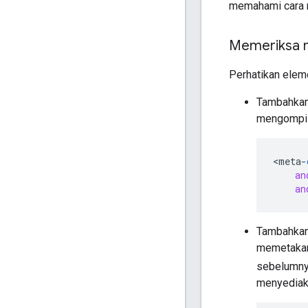
memahami cara 
Memeriksa m
Perhatikan eleme
Tambahka
mengompila
<
meta
-
an
an
Tambahka
memetakan 
sebelumn
menyediaka