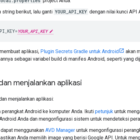
local.properties
project Anda.
string berikut, lalu ganti
YOUR_API_KEY
dengan nilai kunci API 
PI_KEY=
YOUR_API_KEY
 membuat aplikasi,
Plugin Secrets Gradle untuk Android
akan m
nnya sebagai variabel build di manifes Android, seperti yang d
an menjalankan aplikasi
an menjalankan aplikasi:
perangkat Android ke komputer Anda. Ikuti
petunjuk
untuk menga
Android Anda dan mengonfigurasi sistem untuk mendeteksi pera
a dapat menggunakan
AVD Manager
untuk mengonfigurasi perangka
pastikan Anda memilih image yang berisi Google API. Untuk menge