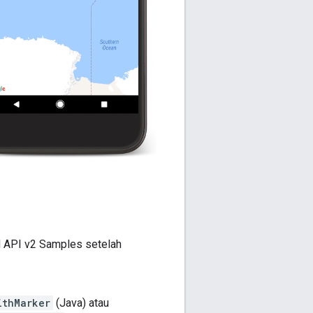
d API v2 Samples setelah
ithMarker
(Java) atau