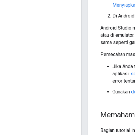
Menyiapkan
Di Android
Android Studio 
atau di emulator
sama seperti gam
Pemecahan masa
Jika Anda 
aplikasi,
se
error tenta
Gunakan
d
Memahami
Bagian tutorial 