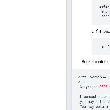
andr
Di file
bui
Berikut contoh 
<
?
xml
version
=
"1
<
!--
Copyright
2020
Licensed
under
you
may
not
use
You
may
obtain