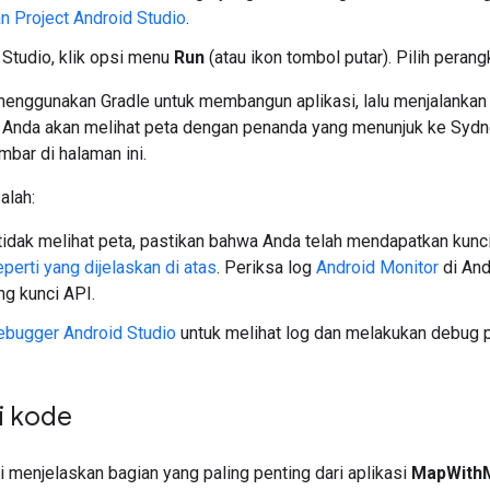
 Project Android Studio
.
 Studio, klik opsi menu
Run
(atau ikon tombol putar). Pilih perang
menggunakan Gradle untuk membangun aplikasi, lalu menjalankan a
. Anda akan melihat peta dengan penanda yang menunjuk ke Sydney
bar di halaman ini.
lah:
tidak melihat peta, pastikan bahwa Anda telah mendapatkan ku
perti yang dijelaskan di atas
. Periksa log
Android Monitor
di And
ng kunci API.
ebugger Android Studio
untuk melihat log dan melakukan debug p
 kode
ini menjelaskan bagian yang paling penting dari aplikasi
MapWith