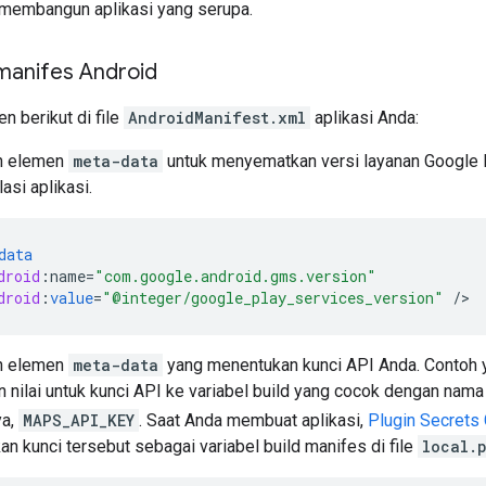
membangun aplikasi yang serupa.
anifes Android
n berikut di file
AndroidManifest.xml
aplikasi Anda:
n elemen
meta-data
untuk menyematkan versi layanan Google 
si aplikasi.
data
droid
:
name
=
"com.google.android.gms.version"
droid
:
value
=
"@integer/google_play_services_version"
/
n elemen
meta-data
yang menentukan kunci API Anda. Contoh ya
nilai untuk kunci API ke variabel build yang cocok dengan nama
ya,
MAPS_API_KEY
. Saat Anda membuat aplikasi,
Plugin Secrets 
n kunci tersebut sebagai variabel build manifes di file
local.