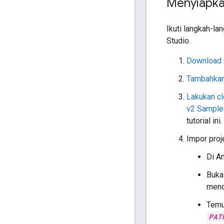
Menyiapka
Ikuti langkah-la
Studio.
Download
Tambahkan
Lakukan cl
v2 Sample
tutorial ini.
Impor proje
Di An
Buka
mend
Temu
PAT