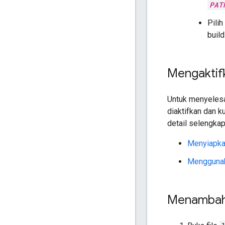
PAT
Pilih
build
Mengaktif
Untuk menyelesai
diaktifkan dan 
detail selengkapn
Menyiapka
Menggunak
Menambahk