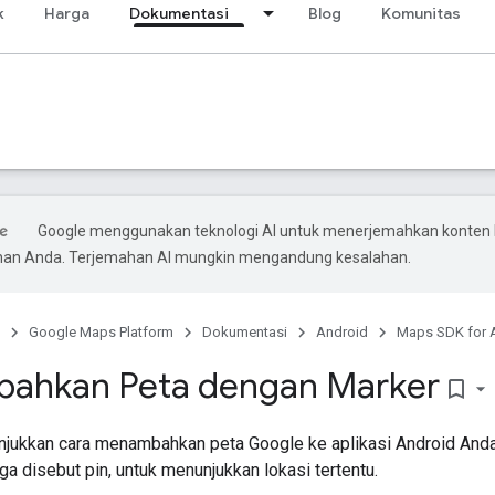
k
Harga
Dokumentasi
Blog
Komunitas
Google menggunakan teknologi AI untuk menerjemahkan konten 
ihan Anda. Terjemahan AI mungkin mengandung kesalahan.
Google Maps Platform
Dokumentasi
Android
Maps SDK for 
ahkan Peta dengan Marker
bookmark_border
nunjukkan cara menambahkan peta Google ke aplikasi Android And
ga disebut pin, untuk menunjukkan lokasi tertentu.