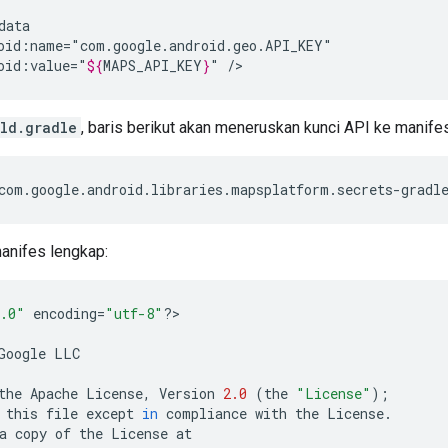
oid:value="
${
MAPS_API_KEY
}
"
ld.gradle
, baris berikut akan meneruskan kunci API ke manife
manifes lengkap:
.0"
encoding
=
"utf-8"
?
>

Google
LLC
the
Apache
License
,
Version
2.0
(
the
"License"
);
this
file
except
in
compliance
with
the
License
.
a
copy
of
the
License
at