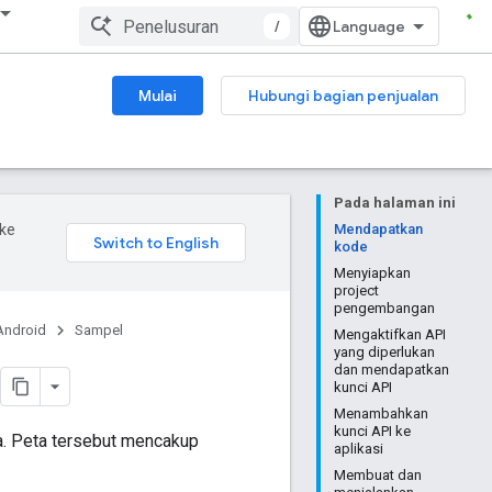
/
Mulai
Hubungi bagian penjualan
Pada halaman ini
ke
Mendapatkan
kode
Menyiapkan
project
pengembangan
Android
Sampel
Mengaktifkan API
yang diperlukan
dan mendapatkan
kunci API
Menambahkan
kunci API ke
a. Peta tersebut mencakup
aplikasi
Membuat dan