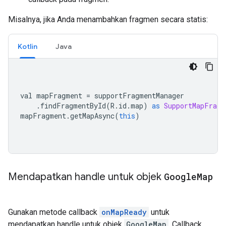
Misalnya, jika Anda menambahkan fragmen secara statis:
Kotlin
Java
val mapFragment 
=
 supportFragmentManager
.
findFragmentById
(
R
.
id
.
map
)
as
SupportMapFragm
mapFragment
.
getMapAsync
(
this
)
Mendapatkan handle untuk objek
Google
Map
Gunakan metode callback
onMapReady
untuk
mendapatkan handle untuk objek
GoogleMap
. Callback