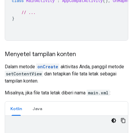
class
MainActivity
:
AppCompatActivity
(),
OnMapRea
// ...
}
Menyetel tampilan konten
Dalam metode
onCreate
aktivitas Anda, panggil metode
setContentView
dan tetapkan file tata letak sebagai
tampilan konten.
Misalnya, jika file tata letak diberi nama
main.xml
:
Kotlin
Java