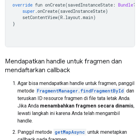
override
 fun onCreate
(
savedInstanceState
:
Bundle
?)
super
.
onCreate
(
savedInstanceState
)
    setContentView
(
R
.
layout
.
main
)
}
Mendapatkan handle untuk fragmen dan
mendaftarkan callback
Agar bisa mendapatkan handle untuk fragmen, panggil
metode
FragmentManager.findFragmentById
dan
teruskan ID resource fragmen di file tata letak Anda.
Jika Anda
menambahkan fragmen secara dinamis
,
lewati langkah ini karena Anda telah mengambil
handle.
Panggil metode
getMapAsync
untuk menetapkan
callback pada fragmen.