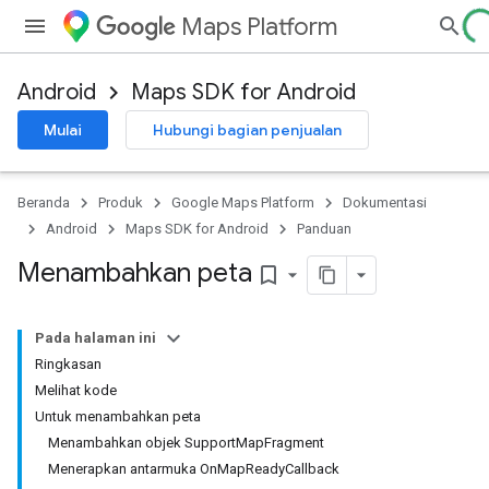
Maps Platform
Android
Maps SDK for Android
Mulai
Hubungi bagian penjualan
Beranda
Produk
Google Maps Platform
Dokumentasi
Android
Maps SDK for Android
Panduan
Menambahkan peta
bookmark_border
Pada halaman ini
Ringkasan
Melihat kode
Untuk menambahkan peta
Menambahkan objek SupportMapFragment
Menerapkan antarmuka OnMapReadyCallback