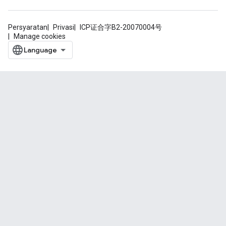
Persyaratan
Privasi
ICP证合字B2-20070004号
Manage cookies