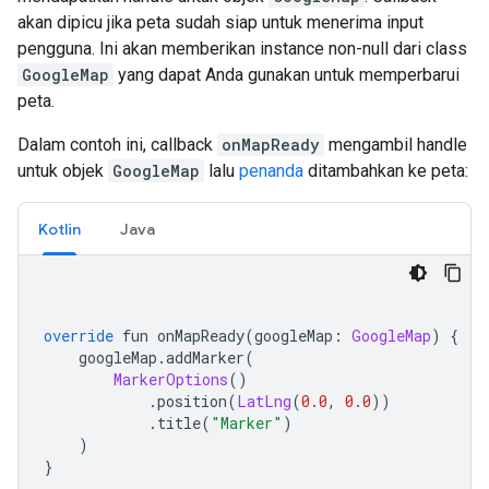
akan dipicu jika peta sudah siap untuk menerima input
pengguna. Ini akan memberikan instance non-null dari class
GoogleMap
yang dapat Anda gunakan untuk memperbarui
peta.
Dalam contoh ini, callback
onMapReady
mengambil handle
untuk objek
GoogleMap
lalu
penanda
ditambahkan ke peta:
Kotlin
Java
override
 fun onMapReady
(
googleMap
:
GoogleMap
)
{
    googleMap
.
addMarker
(
MarkerOptions
()
.
position
(
LatLng
(
0.0
,
0.0
))
.
title
(
"Marker"
)
)
}