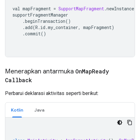
val mapFragment 
=
SupportMapFragment
.
newInstance
()
supportFragmentManager
.
beginTransaction
()
.
add
(
R
.
id
.
my_container
,
 mapFragment
)
.
commit
()
Menerapkan antarmuka
On
Map
Ready
Callback
Perbarui deklarasi aktivitas seperti berikut:
Kotlin
Java