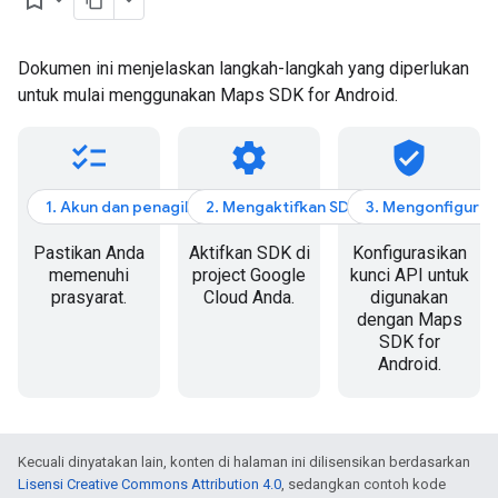
bookmark_border
Dokumen ini menjelaskan langkah-langkah yang diperlukan
untuk mulai menggunakan Maps SDK for Android.
checklist
settings
verified_user
1. Akun dan penagihan
2. Mengaktifkan SDK
3. Mengonfigurasi
Pastikan Anda
Aktifkan SDK di
Konfigurasikan
memenuhi
project Google
kunci API untuk
prasyarat.
Cloud Anda.
digunakan
dengan Maps
SDK for
Android.
Kecuali dinyatakan lain, konten di halaman ini dilisensikan berdasarkan
Lisensi Creative Commons Attribution 4.0
, sedangkan contoh kode