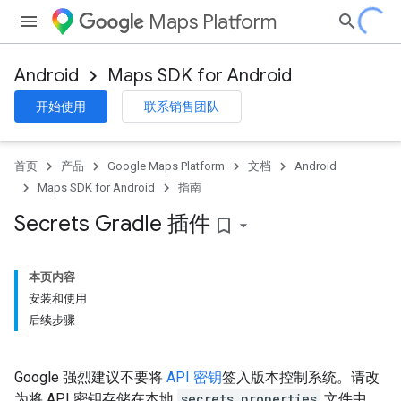
Maps Platform
Android
Maps SDK for Android
开始使用
联系销售团队
首页
产品
Google Maps Platform
文档
Android
Maps SDK for Android
指南
Secrets Gradle 插件
bookmark_border
本页内容
安装和使用
后续步骤
Google 强烈建议不要将
API 密钥
签入版本控制系统。请改
为将 API 密钥存储在本地
secrets.properties
文件中，