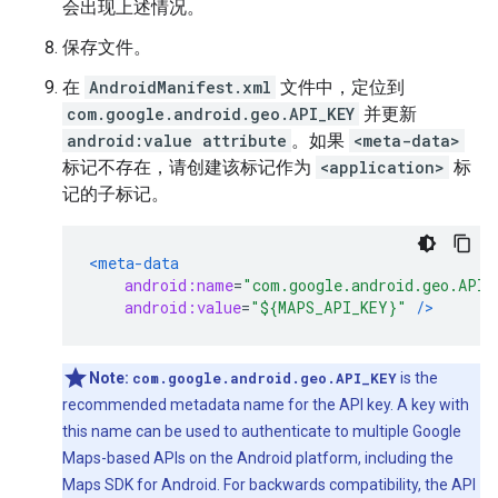
会出现上述情况。
保存文件。
在
AndroidManifest.xml
文件中，定位到
com.google.android.geo.API_KEY
并更新
android:value attribute
。如果
<meta-data>
标记不存在，请创建该标记作为
<application>
标
记的子标记。
<meta-data
android:name
=
"com.google.android.geo.API_
android:value
=
"${MAPS_API_KEY}"
/>
Note:
com.google.android.geo.API_KEY
is the
recommended metadata name for the API key. A key with
this name can be used to authenticate to multiple Google
Maps-based APIs on the Android platform, including the
Maps SDK for Android. For backwards compatibility, the API