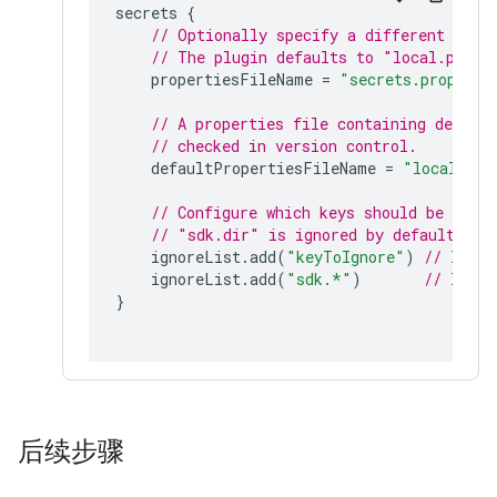
secrets 
{
// Optionally specify a different file
// The plugin defaults to "local.prope
    propertiesFileName 
=
"secrets.properti
// A properties file containing defaul
// checked in version control.
    defaultPropertiesFileName 
=
"local.def
// Configure which keys should be ignor
// "sdk.dir" is ignored by default.
    ignoreList
.
add
(
"keyToIgnore"
)
// Ignor
    ignoreList
.
add
(
"sdk.*"
)
// Ignor
}
后续步骤