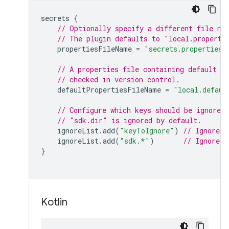
secrets 
{
// Optionally specify a different file na
// The plugin defaults to "local.properti
    propertiesFileName 
=
"secrets.properties"
// A properties file containing default s
// checked in version control.
    defaultPropertiesFileName 
=
"local.defaul
// Configure which keys should be ignored 
// "sdk.dir" is ignored by default.
    ignoreList
.
add
(
"keyToIgnore"
)
// Ignore t
    ignoreList
.
add
(
"sdk.*"
)
// Ignore a
}
Kotlin