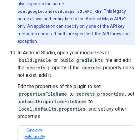
also supports the name
com.google.android.maps.v2.API_KEY
. This legacy
name allows authentication to the Android Maps API v2
only. An application can specify only one of the API key
metadata names. If both are specified, the API throws an
exception.
In Android Studio, open your module-level
build.gradle
or
build.gradle.kts
file and edit
the
secrets
property. If the
secrets
property does
not exist, add it.
Edit the properties of the plugin to set
propertiesFileName
to
secrets.properties
, set
defaultPropertiesFileName
to
local.defaults.properties
, and set any other
properties.
Groovy