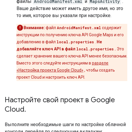
файлы
AndroidManifest.xml
и
MapsActivity
.
Ваше действие может иметь другое имя, но это
то имя, которое вы указали при настройке.
Внимание:
файл
AndroidManifest.xml
содержит
инструкции по получению ключа API Google Maps и его
добавлению в файл
local.properties
.
Не
добавляйте ключ API в файл
local.properties
.
Это
сделает хранение вашего ключа API менее безопасным.
Вместо этого следуйте инструкциям в
разделе
«Настройка проекта Google Cloud»
, чтобы создать
проект Cloud и настроить ключ API.
Настройте свой проект в Google
Cloud
.
Выполните необходимые шаги по настройке облачной
консоли, перейдя по следующим вкладкам: