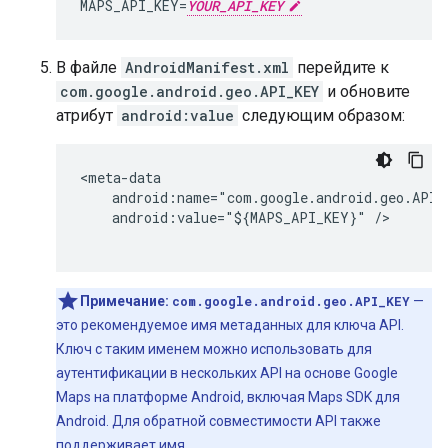
MAPS_API_KEY=
YOUR_API_KEY
В файле
AndroidManifest.xml
перейдите к
com.google.android.geo.API_KEY
и обновите
атрибут
android:value
следующим образом:
<meta-data

    android:name="com.google.android.geo.API_K
    android:value="${MAPS_API_KEY}" />

Примечание:
com.google.android.geo.API_KEY
—
это рекомендуемое имя метаданных для ключа API.
Ключ с таким именем можно использовать для
аутентификации в нескольких API на основе Google
Maps на платформе Android, включая Maps SDK для
Android. Для обратной совместимости API также
поддерживает имя