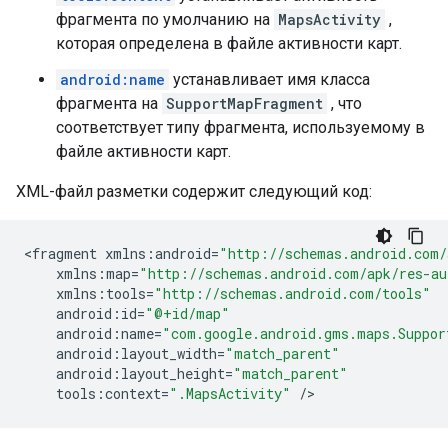
фрагмента по умолчанию на
MapsActivity
,
которая определена в файле активности карт.
android:name
устанавливает имя класса
фрагмента на
SupportMapFragment
, что
соответствует типу фрагмента, используемому в
файле активности карт.
XML-файл разметки содержит следующий код:
<
fragment
xmlns
:
android
=
"http://schemas.android.com/
xmlns
:
map
=
"http://schemas.android.com/apk/res-au
xmlns
:
tools
=
"http://schemas.android.com/tools"
android
:
id
=
"@+id/map"
android
:
name
=
"com.google.android.gms.maps.Suppor
android
:
layout_width
=
"match_parent"
android
:
layout_height
=
"match_parent"
tools
:
context
=
".MapsActivity"
/