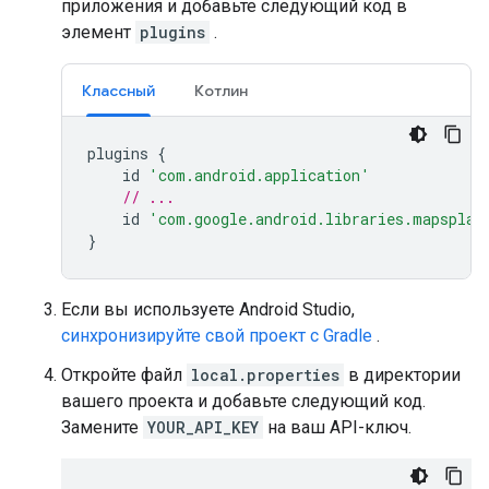
приложения и добавьте следующий код в
элемент
plugins
.
Классный
Котлин
plugins
{
id
'com.android.application'
// ...
id
'com.google.android.libraries.mapsplat
}
Если вы используете Android Studio,
синхронизируйте свой проект с Gradle
.
Откройте файл
local.properties
в директории
вашего проекта и добавьте следующий код.
Замените
YOUR_API_KEY
на ваш API-ключ.