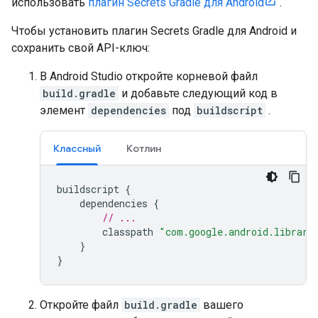
использовать
плагин Secrets Gradle для Android
.
Чтобы установить плагин Secrets Gradle для Android и
сохранить свой API-ключ:
В Android Studio откройте корневой файл
build.gradle
и добавьте следующий код в
элемент
dependencies
под
buildscript
.
Классный
Котлин
buildscript
{
dependencies
{
// ...
classpath
"com.google.android.librari
}
}
Откройте файл
build.gradle
вашего