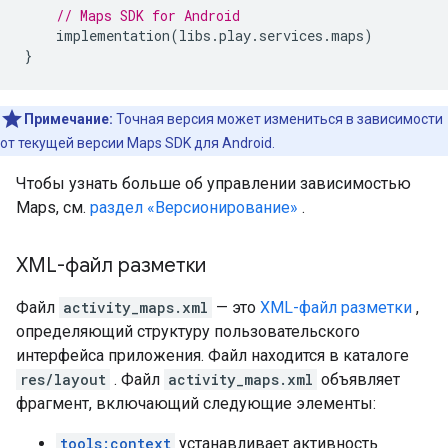
// Maps SDK for Android
implementation
(
libs
.
play
.
services
.
maps
)
}
Примечание:
Точная версия может измениться в зависимости
от текущей версии Maps SDK для Android.
Чтобы узнать больше об управлении зависимостью
Maps, см.
раздел «Версионирование»
.
XML-файл разметки
Файл
activity_maps.xml
— это
XML-файл разметки
,
определяющий структуру пользовательского
интерфейса приложения. Файл находится в каталоге
res/layout
. Файл
activity_maps.xml
объявляет
фрагмент, включающий следующие элементы:
tools:context
устанавливает активность