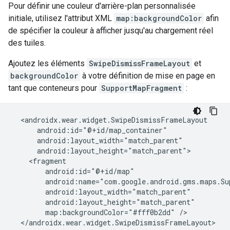
Pour définir une couleur d'arrière-plan personnalisée
initiale, utilisez l'attribut XML
map:backgroundColor
afin
de spécifier la couleur à afficher jusqu'au chargement réel
des tuiles.
Ajoutez les éléments
SwipeDismissFrameLayout
et
backgroundColor
à votre définition de mise en page en
tant que conteneurs pour
SupportMapFragment
:
  <androidx.wear.widget.SwipeDismissFrameLayout

      android:id="@+id/map_container"

      android:layout_width="match_parent"

      android:layout_height="match_parent">

    <fragment

        android:id="@+id/map"

        android:name="com.google.android.gms.maps.Su
        android:layout_width="match_parent"

        android:layout_height="match_parent"

        map:backgroundColor="#fff0b2dd" />

  </androidx.wear.widget.SwipeDismissFrameLayout>