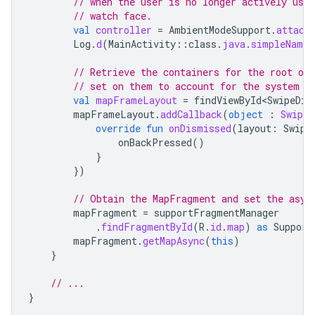
// when the user is no longer actively usin
// watch face.
val
controller
=
AmbientModeSupport
.
attach
Log
.
d
(
MainActivity
::
class
.
java
.
simpleName
,
// Retrieve the containers for the root of
// set on them to account for the system w
val
mapFrameLayout
=
findViewById<SwipeDis
mapFrameLayout
.
addCallback
(
object
:
Swipe
override
fun
onDismissed
(
layout
:
Swipe
onBackPressed
()
}
})
// Obtain the MapFragment and set the asyn
mapFragment
=
supportFragmentManager
.
findFragmentById
(
R
.
id
.
map
)
as
Support
mapFragment
.
getMapAsync
(
this
)
}
// ...
}