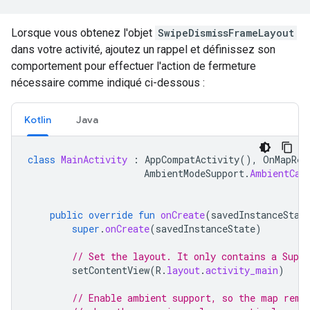
Lorsque vous obtenez l'objet
SwipeDismissFrameLayout
dans votre activité, ajoutez un rappel et définissez son
comportement pour effectuer l'action de fermeture
nécessaire comme indiqué ci-dessous :
Kotlin
Java
class
MainActivity
:
AppCompatActivity
(),
OnMapRea
AmbientModeSupport
.
AmbientCal
public
override
fun
onCreate
(
savedInstanceStat
super
.
onCreate
(
savedInstanceState
)
// Set the layout. It only contains a Supp
setContentView
(
R
.
layout
.
activity_main
)
// Enable ambient support, so the map rema