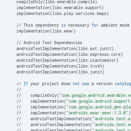
compileOnly
(
libs
.
wearable
.
compile
)
implementation
(
libs
.
wearable
.
support
)
implementation
(
libs
.
play
.
services
.
maps
)
//
This
dependency
is
necessary
for
ambient
mode
implementation
(
libs
.
wear
)
//
Android
Test
Dependencies
androidTestImplementation
(
libs
.
ext
.
junit
)
androidTestImplementation
(
libs
.
espresso
.
core
)
androidTestImplementation
(
libs
.
uiautomator
)
androidTestImplementation
(
libs
.
truth
)
androidTestImplementation
(
libs
.
junit
)
//
If
your
project
does
not
use
a
version
catalo
//
//
compileOnly
(
"com.google.android.wearable:w
//
implementation
(
"com.google.android.support
//
implementation
(
"com.google.android.gms:pla
//
implementation
(
"androidx.wear:wear:1.3.0"
)
//
androidTestImplementation
(
"androidx.test.e
//
androidTestImplementation
(
"androidx.test.e
//
androidTestImplementation
(
"androidx.test.u