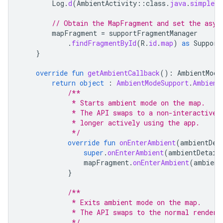
Log
.
d
(
AmbientActivity
::
class
.
java
.
simpleNa
// Obtain the MapFragment and set the asyn
mapFragment
=
supportFragmentManager
.
findFragmentById
(
R
.
id
.
map
)
as
Support
}
override
fun
getAmbientCallback
():
AmbientMode
return
object
:
AmbientModeSupport
.
Ambient
/**
             * Starts ambient mode on the map.
             * The API swaps to a non-interactive 
             * longer actively using the app.
             */
override
fun
onEnterAmbient
(
ambientDet
super
.
onEnterAmbient
(
ambientDetail
mapFragment
.
onEnterAmbient
(
ambient
}
/**
             * Exits ambient mode on the map.
             * The API swaps to the normal renderi
             */