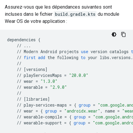
Assurez-vous que les dépendances suivantes sont
incluses dans le fichier
build.gradle.kts
du module
Wear OS de votre application :
dependencies
{
//
...
//
Modern
Android
projects
use
version
catalogs
//
first
add
the
following
to
your
libs
.
versions
.
//
//
[
versions
]
//
playServicesMaps
=
"20.0.0"
//
wear
=
"1.3.0"
//
wearable
=
"2.9.0"
//
//
[
libraries
]
//
play
-
services
-
maps
=
{
group
=
"com.google.an
//
wear
=
{
group
=
"androidx.wear"
,
name
=
"wea
//
wearable
-
compile
=
{
group
=
"com.google.andr
//
wearable
-
support
=
{
group
=
"com.google.andr