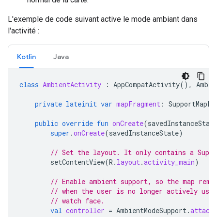
L'exemple de code suivant active le mode ambiant dans
l'activité :
Kotlin
Java
class
AmbientActivity
:
AppCompatActivity
(),
Ambie
private
lateinit
var
mapFragment
:
SupportMapFr
public
override
fun
onCreate
(
savedInstanceStat
super
.
onCreate
(
savedInstanceState
)
// Set the layout. It only contains a Supp
setContentView
(
R
.
layout
.
activity_main
)
// Enable ambient support, so the map rema
// when the user is no longer actively usin
// watch face.
val
controller
=
AmbientModeSupport
.
attach