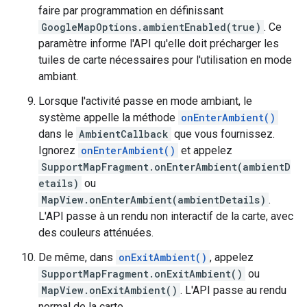
faire par programmation en définissant
GoogleMapOptions.ambientEnabled(true)
. Ce
paramètre informe l'API qu'elle doit précharger les
tuiles de carte nécessaires pour l'utilisation en mode
ambiant.
Lorsque l'activité passe en mode ambiant, le
système appelle la méthode
onEnterAmbient()
dans le
AmbientCallback
que vous fournissez.
Ignorez
onEnterAmbient()
et appelez
SupportMapFragment.onEnterAmbient(ambientD
etails)
ou
MapView.onEnterAmbient(ambientDetails)
.
L'API passe à un rendu non interactif de la carte, avec
des couleurs atténuées.
De même, dans
onExitAmbient()
, appelez
SupportMapFragment.onExitAmbient()
ou
MapView.onExitAmbient()
. L'API passe au rendu
normal de la carte.