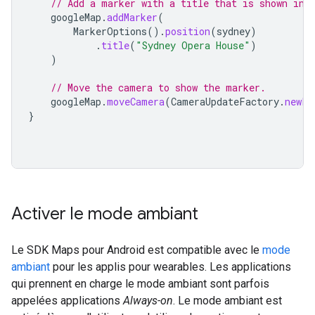
// Add a marker with a title that is shown in 
googleMap
.
addMarker
(
MarkerOptions
().
position
(
sydney
)
.
title
(
"Sydney Opera House"
)
)
// Move the camera to show the marker.
googleMap
.
moveCamera
(
CameraUpdateFactory
.
newLa
}
Activer le mode ambiant
Le SDK Maps pour Android est compatible avec le
mode
ambiant
pour les applis pour wearables. Les applications
qui prennent en charge le mode ambiant sont parfois
appelées applications
Always-on
. Le mode ambiant est