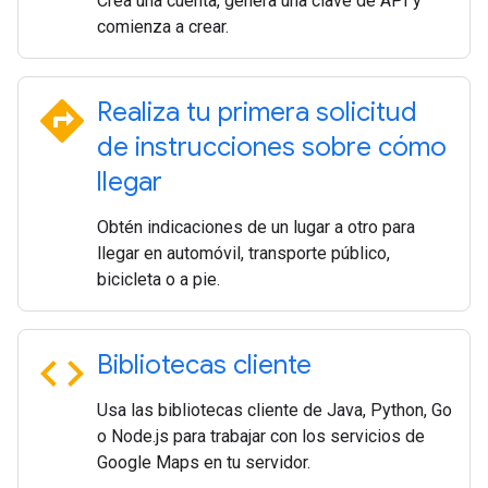
Crea una cuenta, genera una clave de API y
comienza a crear.
directions
Realiza tu primera solicitud
de instrucciones sobre cómo
llegar
Obtén indicaciones de un lugar a otro para
llegar en automóvil, transporte público,
bicicleta o a pie.
code
Bibliotecas cliente
Usa las bibliotecas cliente de Java, Python, Go
o Node.js para trabajar con los servicios de
Google Maps en tu servidor.