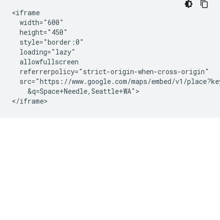
<iframe

  width="600"

  height="450"

  style="border:0"

  loading="lazy"

  allowfullscreen

  referrerpolicy="strict-origin-when-cross-origin"

  src="https://www.google.com/maps/embed/v1/place?ke
    &q=Space+Needle,Seattle+WA">

</iframe>