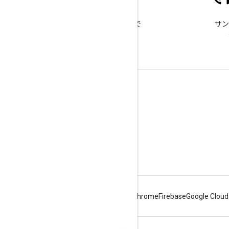
Stack Overflow
google-maps-sdk-ios タグで
サン
質問できます。
詳細
よくある質問
Capabilities Explorer
Places SDK for iOS
Android
Chrome
Firebase
Google Cloud