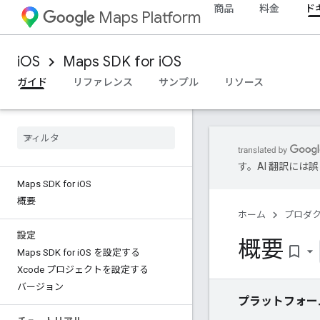
商品
料金
ド
Maps Platform
iOS
Maps SDK for iOS
ガイド
リファレンス
サンプル
リソース
す。AI 翻訳に
Maps SDK for i
OS
概要
ホーム
プロダ
設定
概要
bookmark_border
Maps SDK for i
OS を設定する
Xcode プロジェクトを設定する
バージョン
プラットフォー