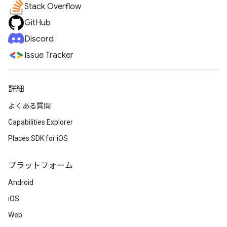
Stack Overflow
GitHub
Discord
Issue Tracker
詳細
よくある質問
Capabilities Explorer
Places SDK for iOS
プラットフォーム
Android
iOS
Web