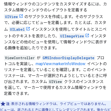
情報ウィンドウのコンテンツをカスタマイズするには、カ
スタム情報ウィンドウのレイアウトを定義する
UIView
のサブクラスを作成します。そのサブクラス
で、必要に応じてビューを定義します。たとえば、カスタ
ム
UILabel
インスタンスを使用してタイトルとスニペ
ットのテキストを表示したり、
UIImageView
インスタ
ンスなどの他のビューを使用して情報ウィンドウに表示す
る画像を追加したりできます。
ViewController
が
GMSIndoorDisplayDelegate
プロ
トコルを実装し、
mapView:markerInfoWindow:
イベントの
リスナーを定義していることを確認します。このイベント
リスナーは、マーカーが選択されようとしているときに呼
び出されます。カスタム
UIView
クラスのインスタンス
を返して、マーカーで使用するカスタム情報ウィンドウを
定義できます。
注:
表示される情報ウィンドウは、ライブビューではありません。
ビューは、返されるときに画像としてレンダリングされます。後からビ