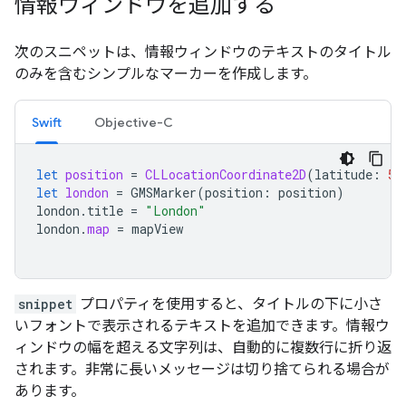
情報ウィンドウを追加する
次のスニペットは、情報ウィンドウのテキストのタイトル
のみを含むシンプルなマーカーを作成します。
Swift
Objective-C
let
position
=
CLLocationCoordinate2D
(
latitude
:
51
let
london
=
GMSMarker
(
position
:
position
)
london
.
title
=
"London"
london
.
map
=
mapView
snippet
プロパティを使用すると、タイトルの下に小さ
いフォントで表示されるテキストを追加できます。情報ウ
ィンドウの幅を超える文字列は、自動的に複数行に折り返
されます。非常に長いメッセージは切り捨てられる場合が
あります。