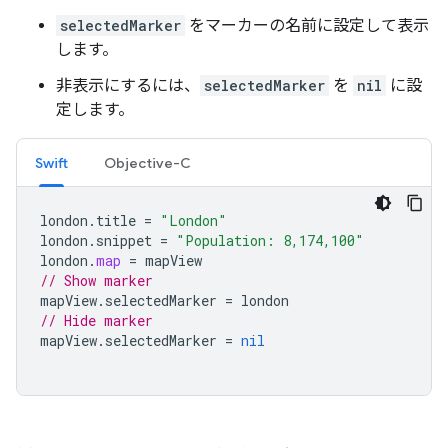
selectedMarker
をマーカーの名前に設定して表示
します。
非表示にするには、
selectedMarker
を
nil
に設
定します。
Swift
Objective-C
london
.
title
=
"London"
london
.
snippet
=
"Population: 8,174,100"
london
.
map
=
mapView
// Show marker
mapView
.
selectedMarker
=
london
// Hide marker
mapView
.
selectedMarker
=
nil