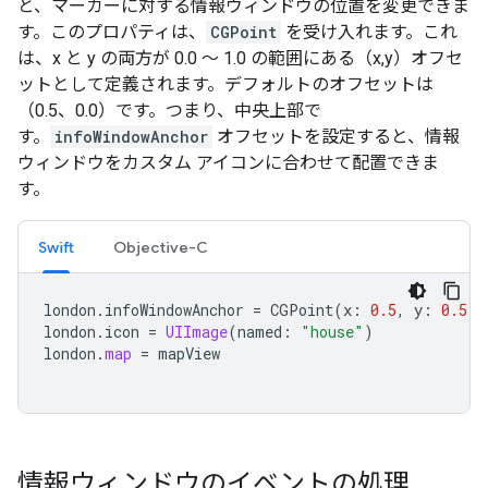
と、マーカーに対する情報ウィンドウの位置を変更できま
す。このプロパティは、
CGPoint
を受け入れます。これ
は、x と y の両方が 0.0 ～ 1.0 の範囲にある（x,y）オフセ
ットとして定義されます。デフォルトのオフセットは
（0.5、0.0）です。つまり、中央上部で
す。
infoWindowAnchor
オフセットを設定すると、情報
ウィンドウをカスタム アイコンに合わせて配置できま
す。
Swift
Objective-C
london
.
infoWindowAnchor
=
CGPoint
(
x
:
0.5
,
y
:
0.5
)
london
.
icon
=
UIImage
(
named
:
"house"
)
london
.
map
=
mapView
情報ウィンドウのイベントの処理