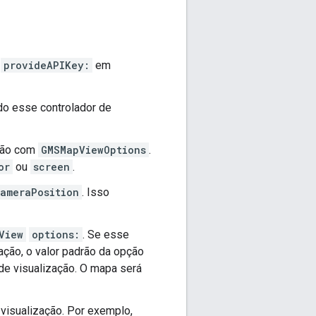
e
provideAPIKey:
em
do esse controlador de
ação com
GMSMapViewOptions
.
or
ou
screen
.
ameraPosition
. Isso
View
options:
. Se esse
ação, o valor padrão da opção
de visualização. O mapa será
visualização. Por exemplo,