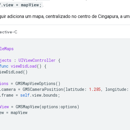
f.view = mapView;
.
ir adiciona um mapa, centralizado no centro de Cingapura, a um 
ective-C
leMaps
jects
:
UIViewController
{
func
viewDidLoad
()
{
iewDidLoad
()
ions
=
GMSMapViewOptions
()
.
camera
=
GMSCameraPosition
(
latitude
:
1.285
,
longitude
:
.
frame
=
self
.
view
.
bounds
;
View
=
GMSMapView
(
options
:
options
)
ew
=
mapView