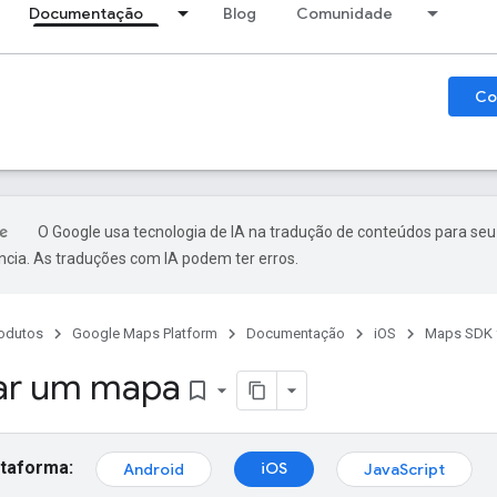
Documentação
Blog
Comunidade
Co
O Google usa tecnologia de IA na tradução de conteúdos para seu
ncia. As traduções com IA podem ter erros.
odutos
Google Maps Platform
Documentação
iOS
Maps SDK f
ar um mapa
bookmark_border
ataforma:
iOS
Android
JavaScript