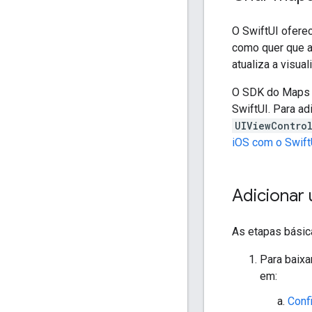
O SwiftUI oferec
como quer que a
atualiza a visu
O SDK do Maps 
SwiftUI. Para a
UIViewContro
iOS com o Swift
Adicionar
As etapas básic
Para baixa
em:
Conf