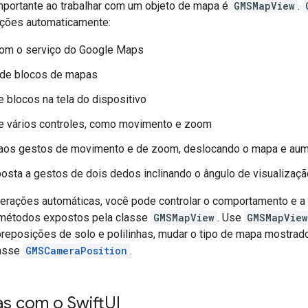
mportante ao trabalhar com um objeto de mapa é
GMSMapView
.
ções automaticamente:
om o serviço do Google Maps
de blocos de mapas
e blocos na tela do dispositivo
de vários controles, como movimento e zoom
aos gestos de movimento e de zoom, deslocando o mapa e aum
osta a gestos de dois dedos inclinando o ângulo de visualizaç
rações automáticas, você pode controlar o comportamento e a
 métodos expostos pela classe
GMSMapView
. Use
GMSMapView
reposições de solo e polilinhas, mudar o tipo de mapa mostrado
lasse
GMSCameraPosition
.
as com o Swift
UI