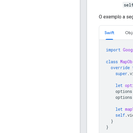
sel
O exemplo a segu
Swift
Obj
import
Goog
class
MapOb
override
super
.
v
let
opt
options
options
let
map
self
.
vi
}
}