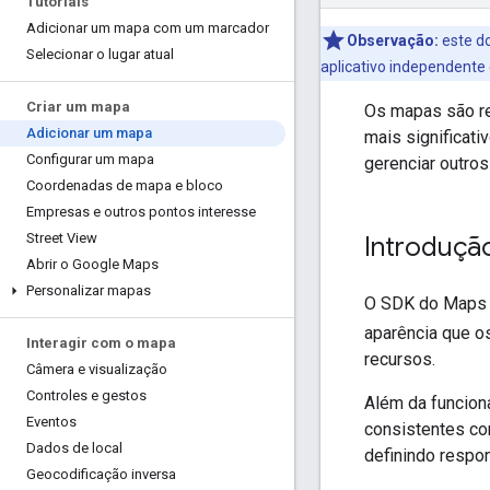
Tutoriais
Adicionar um mapa com um marcador
Observação:
este do
Selecionar o lugar atual
aplicativo independent
Criar um mapa
Os mapas são r
Adicionar um mapa
mais significat
Configurar um mapa
gerenciar outros
Coordenadas de mapa e bloco
Empresas e outros pontos interesse
Street View
Introduçã
Abrir o Google Maps
Personalizar mapas
O SDK do Maps p
aparência que 
Interagir com o mapa
recursos.
Câmera e visualização
Controles e gestos
Além da funcion
Eventos
consistentes co
Dados de local
definindo respo
Geocodificação inversa