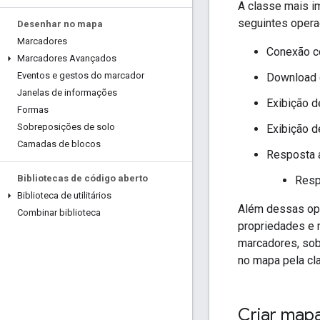
A classe mais i
seguintes opera
Desenhar no mapa
Marcadores
Conexão c
Marcadores Avançados
Eventos e gestos do marcador
Download 
Janelas de informações
Exibição d
Formas
Sobreposições de solo
Exibição 
Camadas de blocos
Resposta 
Bibliotecas de código aberto
Resp
Biblioteca de utilitários
Além dessas ope
Combinar biblioteca
propriedades e
marcadores, sob
no mapa pela c
Criar map