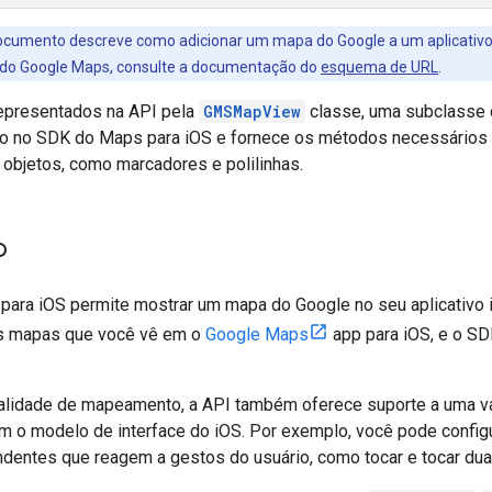
cumento descreve como adicionar um mapa do Google a um aplicativo i
e do Google Maps, consulte a documentação do
esquema de URL
.
epresentados na API pela
GMSMapView
classe, uma subclasse
ivo no SDK do Maps para iOS e fornece os métodos necessários p
 objetos, como marcadores e polilinhas.
o
ara iOS permite mostrar um mapa do Google no seu aplicativ
os mapas que você vê em o
Google Maps
app para iOS, e o 
alidade de mapeamento, a API também oferece suporte a uma v
m o modelo de interface do iOS. Por exemplo, você pode confi
ndentes que reagem a gestos do usuário, como tocar e tocar du