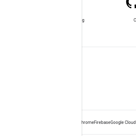
Stack Overflow
Faça uma pergunta sob a tag
C
google-maps-sdk-ios.
Saiba mais
Perguntas frequentes
Explorador de recursos
SDK do Places para iOS
Android
Chrome
Firebase
Google Cloud