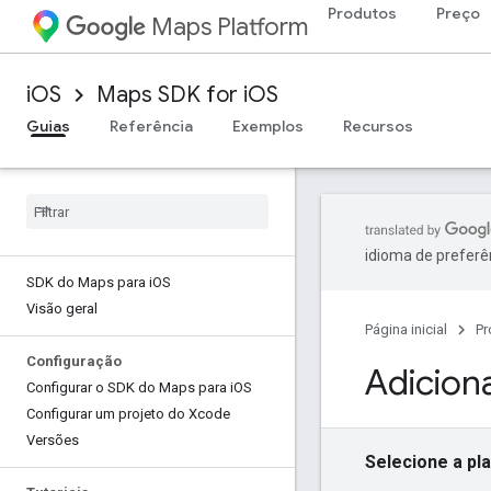
Produtos
Preço
Maps Platform
iOS
Maps SDK for iOS
Guias
Referência
Exemplos
Recursos
idioma de preferê
SDK do Maps para i
OS
Visão geral
Página inicial
Pr
Configuração
Adicion
Configurar o SDK do Maps para i
OS
Configurar um projeto do Xcode
Versões
Selecione a pl