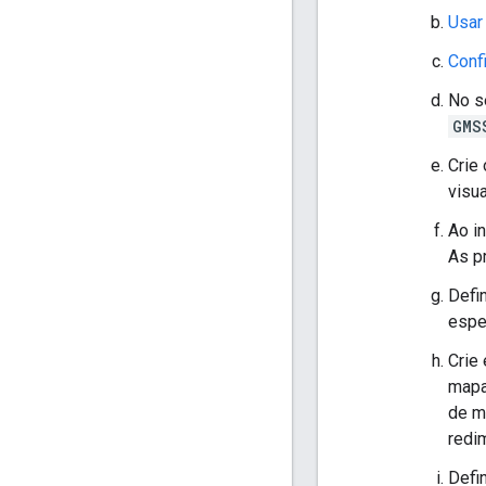
Usar
Conf
No 
GMS
Crie
visua
Ao i
As p
Defi
espe
Crie
mapa
de 
redi
Defi