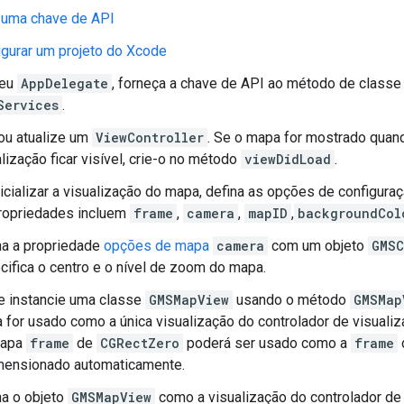
 uma chave de API
igurar um projeto do Xcode
seu
AppDelegate
, forneça a chave de API ao método de class
Services
.
 ou atualize um
ViewController
. Se o mapa for mostrado quan
lização ficar visível, crie-o no método
viewDidLoad
.
nicializar a visualização do mapa, defina as opções de configur
ropriedades incluem
frame
,
camera
,
mapID
,
backgroundCol
na a propriedade
opções de mapa
camera
com um objeto
GMSC
cifica o centro e o nível de zoom do mapa.
 e instancie uma classe
GMSMapView
usando o método
GMSMap
 for usado como a única visualização do controlador de visualiz
mapa
frame
de
CGRectZero
poderá ser usado como a
frame
mensionado automaticamente.
na o objeto
GMSMapView
como a visualização do controlador de 