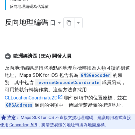
反向地理編碼為估算值
反向地理編碼
bookmark_border
歐洲經濟區 (EEA) 開發人員
反向地理編碼是指將地點的地理座標轉換為人類可讀的街道
地址。Maps SDK for iOS 包含名為
GMSGeocoder
的類
別，其中包含
reverseGeocodeCoordinate
成員函式，
可用於執行轉換作業。這個方法會採用
CLLocationCoordinate2D
物件例項中的位置座標，並在
GMSAddress
類別的例項中，傳回清楚易懂的街道地址。
注意：
Maps SDK for iOS 不直接支援地理編碼。建議應用程式直接
使用
Geocoding API
，將清楚易懂的地址轉換為地圖座標。