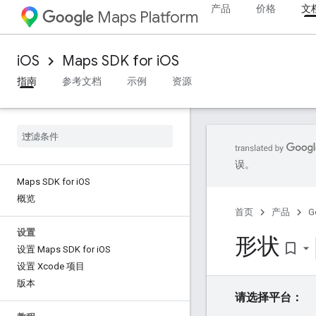
产品
价格
文
Maps Platform
iOS
Maps SDK for iOS
指南
参考文档
示例
资源
误。
Maps SDK for i
OS
概览
首页
产品
G
设置
形状
bookmark_border
设置 Maps SDK for i
OS
设置 Xcode 项目
版本
请选择平台：