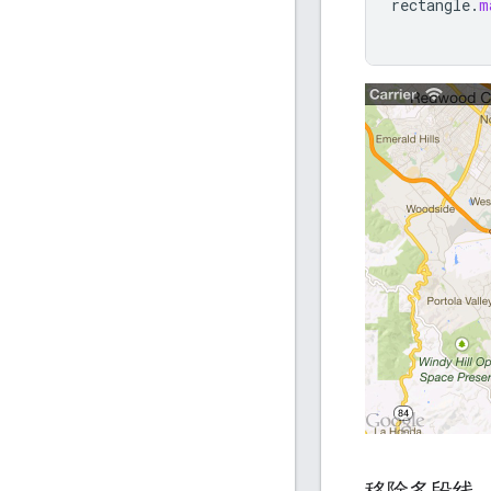
rectangle
.
m