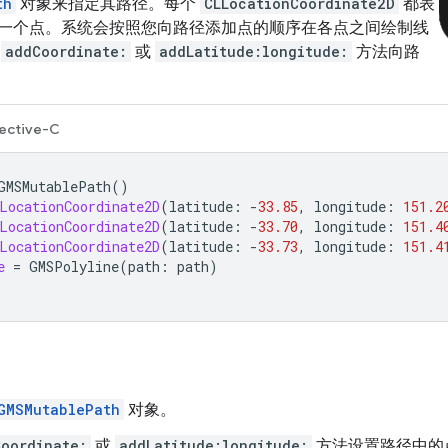
th
对象来指定其路径。每个
CLLocationCoordinate2D
都表
一个点。系统会按照您向路径添加点的顺序在各点之间绘制线
用
addCoordinate:
或
addLatitude:longitude:
方法向路
ective-C
GMSMutablePath
()
LocationCoordinate2D
(
latitude
:
-
33.85
,
longitude
:
151.2
LocationCoordinate2D
(
latitude
:
-
33.70
,
longitude
:
151.4
LocationCoordinate2D
(
latitude
:
-
33.73
,
longitude
:
151.4
e
=
GMSPolyline
(
path
:
path
)
GMSMutablePath
对象。
oordinate:
或
addLatitude:longitude:
方法设置路径中的