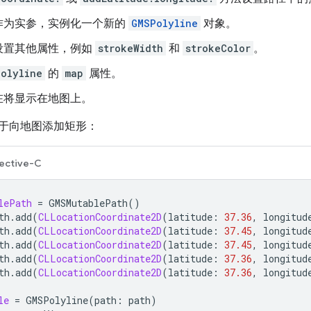
作为实参，实例化一个新的
GMSPolyline
对象。
设置其他属性，例如
strokeWidth
和
strokeColor
。
olyline
的
map
属性。
在将显示在地图上。
于向地图添加矩形：
ective-C
lePath
=
GMSMutablePath
()
th
.
add
(
CLLocationCoordinate2D
(
latitude
:
37.36
,
longitud
th
.
add
(
CLLocationCoordinate2D
(
latitude
:
37.45
,
longitud
th
.
add
(
CLLocationCoordinate2D
(
latitude
:
37.45
,
longitud
th
.
add
(
CLLocationCoordinate2D
(
latitude
:
37.36
,
longitud
th
.
add
(
CLLocationCoordinate2D
(
latitude
:
37.36
,
longitud
le
=
GMSPolyline
(
path
:
path
)