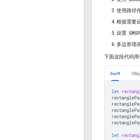
使用路径
根据需要
设置
GMSP
多边形现
下面这段代码用
Swift
Obj
let
rectang
rectanglePa
rectanglePa
rectanglePa
rectanglePa
rectanglePa
let
rectang