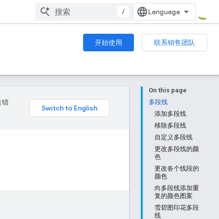
/
开始使用
联系销售团队
On this page
含错
多段线
添加多段线
移除多段线
自定义多段线
更改多段线的颜
色
更改各个线段的
颜色
向多段线添加重
复的颜色图案
雪碧图印花多段
线