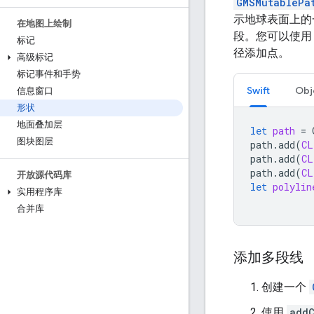
GMSMutablePa
示地球表面上的
在地图上绘制
段。您可以使
标记
径添加点。
高级标记
标记事件和手势
Swift
Obj
信息窗口
形状
地面叠加层
let
path
=
图块图层
path
.
add
(
CL
path
.
add
(
CL
path
.
add
(
CL
开放源代码库
let
polylin
实用程序库
合并库
添加多段线
创建一个
使用
addC