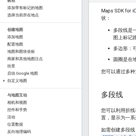
教程
添加带有标记的地图
Maps SDK 
选择当前所在地点
状：
多段线是
创建地图
图上标记
添加地图
配置地图
多边形：
地图和图块坐标
圆圈是在
商家和其他地图注点
街景
您可以通过多种
启动 Google 地图
自定义地图
多段线
与地图互动
相机和视图
您可以利用折线
控件和手势
置，显示为一系
活动
位置数据
如需创建多段线
反向地理编码