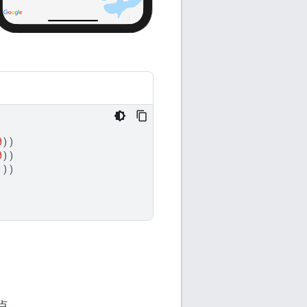
0
))
0
))
1
))
点。