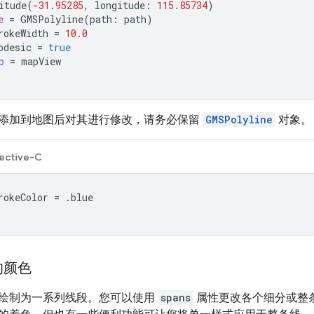
itude
(
-
31.95285
,
longitude
:
115.85734
)
e
=
GMSPolyline
(
path
:
path
)
rokeWidth
=
10.0
odesic
=
true
p
=
mapView
添加到地图后对其进行修改，请务必保留
GMSPolyline
对象。
ective-C
rokeColor
=
.
blue
的颜色
绘制为一系列线段。您可以使用
spans
属性更改各个细分或整