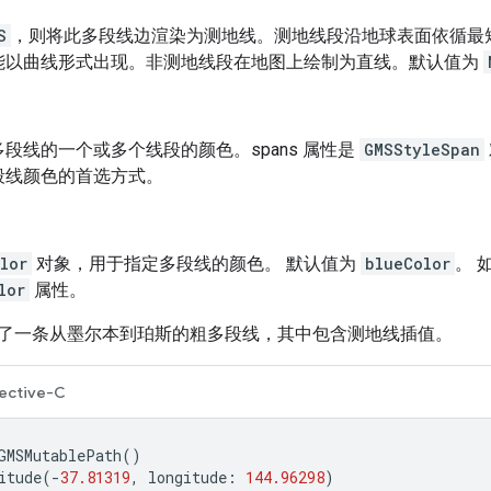
S
，则将此多段线边渲染为测地线。测地线段沿地球表面依循最
能以曲线形式出现。非测地线段在地图上绘制为直线。默认值为
段线的一个或多个线段的颜色。spans 属性是
GMSStyleSpan
段线颜色的首选方式。
lor
对象，用于指定多段线的颜色。 默认值为
blueColor
。 
lor
属性。
了一条从墨尔本到珀斯的粗多段线，其中包含测地线插值。
ective-C
GMSMutablePath
()
itude
(
-
37.81319
,
longitude
:
144.96298
)