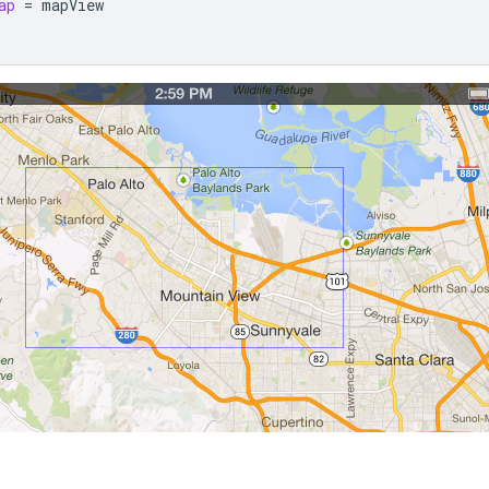
ap
=
mapView