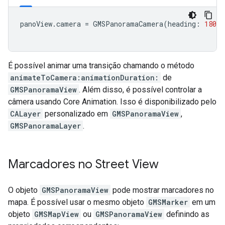
panoView
.
camera
=
GMSPanoramaCamera
(
heading
:
180
,
É possível animar uma transição chamando o método
animateToCamera:animationDuration:
de
GMSPanoramaView
. Além disso, é possível controlar a
câmera usando Core Animation. Isso é disponibilizado pelo
CALayer
personalizado em
GMSPanoramaView
,
GMSPanoramaLayer
.
Marcadores no Street View
O objeto
GMSPanoramaView
pode mostrar marcadores no
mapa. É possível usar o mesmo objeto
GMSMarker
em um
objeto
GMSMapView
ou
GMSPanoramaView
definindo as