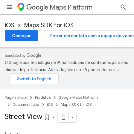
Maps Platform
iOS
Maps SDK for iOS
Começar
Entrar em contato com a equipe de vend
O Google usa tecnologia de IA na tradução de conteúdos para seu
idioma de preferência. As traduções com IA podem ter erros.
Página inicial
Produtos
Google Maps Platform
Documentação
iOS
Maps SDK for iOS
Street View
bookmark_border