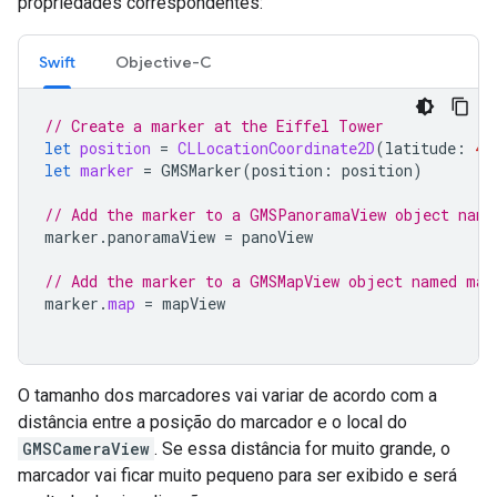
propriedades correspondentes:
Swift
Objective-C
// Create a marker at the Eiffel Tower
let
position
=
CLLocationCoordinate2D
(
latitude
:
48
let
marker
=
GMSMarker
(
position
:
position
)
// Add the marker to a GMSPanoramaView object name
marker
.
panoramaView
=
panoView
// Add the marker to a GMSMapView object named map
marker
.
map
=
mapView
O tamanho dos marcadores vai variar de acordo com a
distância entre a posição do marcador e o local do
GMSCameraView
. Se essa distância for muito grande, o
marcador vai ficar muito pequeno para ser exibido e será