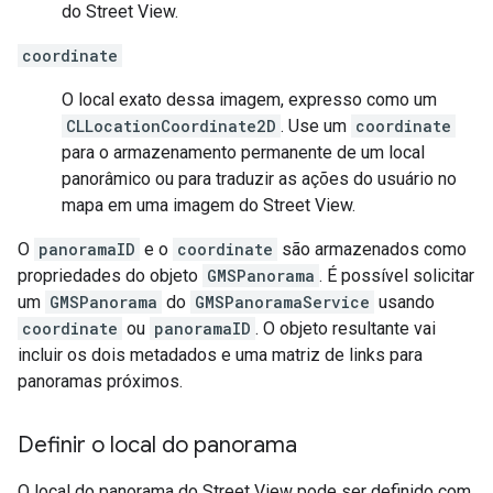
do Street View.
coordinate
O local exato dessa imagem, expresso como um
CLLocationCoordinate2D
. Use um
coordinate
para o armazenamento permanente de um local
panorâmico ou para traduzir as ações do usuário no
mapa em uma imagem do Street View.
O
panoramaID
e o
coordinate
são armazenados como
propriedades do objeto
GMSPanorama
. É possível solicitar
um
GMSPanorama
do
GMSPanoramaService
usando
coordinate
ou
panoramaID
. O objeto resultante vai
incluir os dois metadados e uma matriz de links para
panoramas próximos.
Definir o local do panorama
O local do panorama do Street View pode ser definido com