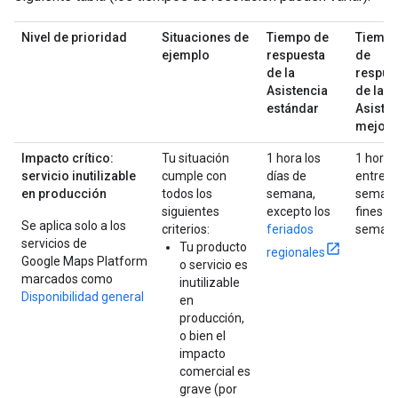
Nivel de prioridad
Situaciones de
Tiempo de
Tiemp
ejemplo
respuesta
de
de la
respue
Asistencia
de la
estándar
Asiste
mejor
Impacto crítico:
Tu situación
1 hora los
1 hora
servicio inutilizable
cumple con
días de
entre
en producción
todos los
semana,
semana
siguientes
excepto los
fines d
Se aplica solo a los
criterios:
feriados
seman
servicios de
Tu producto
regionales
Google Maps Platform
o servicio es
marcados como
inutilizable
Disponibilidad general
en
producción,
o bien el
impacto
comercial es
grave (por