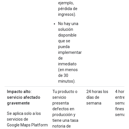
ejemplo,
pérdida de
ingresos).
No hay una
solución
disponible
que se
pueda
implementar
de
inmediato
(en menos
de 30
minutos).
Impacto alto:
Tu producto o
24 horas los
4 horas
servicio afectado
servicio
días de
entre
gravemente
presenta
semana
semana
defectos en
fines d
Se aplica solo a los
producción y
seman
servicios de
tiene una tasa
Google Maps Platform
notoria de