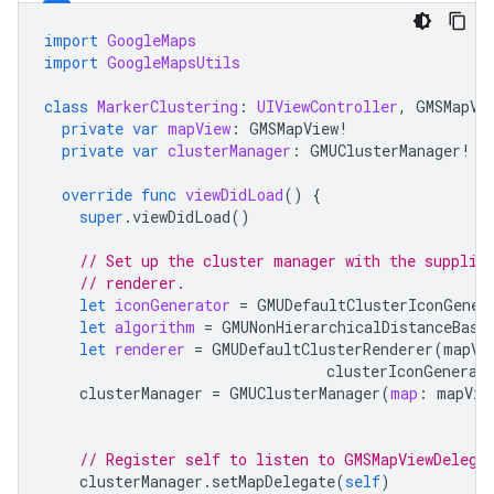
import
GoogleMaps
import
GoogleMapsUtils
class
MarkerClustering
:
UIViewController
,
GMSMapVi
private
var
mapView
:
GMSMapView
!
private
var
clusterManager
:
GMUClusterManager
!
override
func
viewDidLoad
()
{
super
.
viewDidLoad
()
// Set up the cluster manager with the supplie
// renderer.
let
iconGenerator
=
GMUDefaultClusterIconGener
let
algorithm
=
GMUNonHierarchicalDistanceBase
let
renderer
=
GMUDefaultClusterRenderer
(
mapVi
clusterIconGenerat
clusterManager
=
GMUClusterManager
(
map
:
mapVie
// Register self to listen to GMSMapViewDelega
clusterManager
.
setMapDelegate
(
self
)