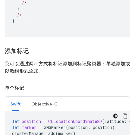
// ...
}
// ...
}
添加标记
您可以通过两种方式将标记添加到标记聚类器：单独添加或
以数组形式添加。
单个标记
Swift
Objective-C
let
position
=
CLLocationCoordinate2D
(
latitude
:
47
let
marker
=
GMSMarker
(
position
:
position
)
clusterManager
.
add
(
marker
)