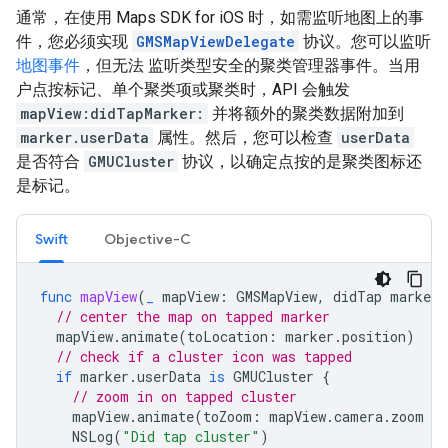
通常，在使用 Maps SDK for iOS 时，如需监听地图上的事
件，您必须实现
GMSMapViewDelegate
协议。您可以监听
地图事件
，但无法 监听类型安全的聚类管理器事件。当用
户点按标记、单个聚类项或聚类时，API 会触发
mapView:didTapMarker:
并将额外的聚类数据附加到
marker.userData
属性。然后，您可以检查
userData
是否符合
GMUCluster
协议，以确定点按的是聚类图标还
是标记。
Swift
Objective-C
func
mapView
(
_
mapView
:
GMSMapView
,
didTap
marker
:
// center the map on tapped marker
mapView
.
animate
(
toLocation
:
marker
.
position
)
// check if a cluster icon was tapped
if
marker
.
userData
is
GMUCluster
{
// zoom in on tapped cluster
mapView
.
animate
(
toZoom
:
mapView
.
camera
.
zoom
+
NSLog
(
"Did tap cluster"
)