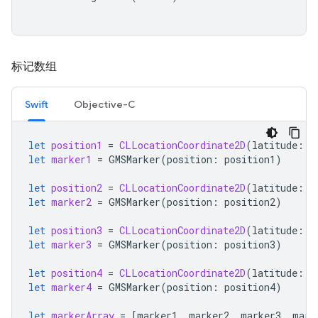
标记数组
Swift
Objective-C
let
position1
=
CLLocationCoordinate2D
(
latitude
:
4
let
marker1
=
GMSMarker
(
position
:
position1
)
let
position2
=
CLLocationCoordinate2D
(
latitude
:
4
let
marker2
=
GMSMarker
(
position
:
position2
)
let
position3
=
CLLocationCoordinate2D
(
latitude
:
4
let
marker3
=
GMSMarker
(
position
:
position3
)
let
position4
=
CLLocationCoordinate2D
(
latitude
:
4
let
marker4
=
GMSMarker
(
position
:
position4
)
let
markerArray
=
[
marker1
,
marker2
,
marker3
,
mark