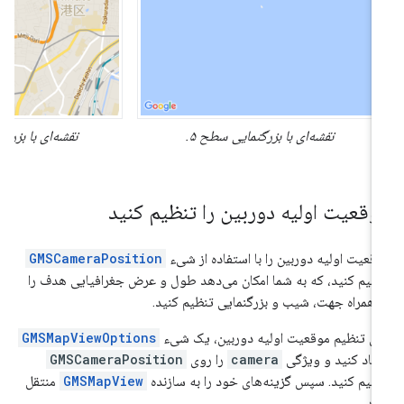
نقشه‌ای با بزرگنمایی سطح ۵.
نقشه‌ای با بزرگنمایی 
وقعیت اولیه دوربین را تنظیم کنید
قعیت اولیه دوربین را با استفاده از شیء
GMSCameraPosition
ظیم کنید، که به شما امکان می‌دهد طول و عرض جغرافیایی هدف را
 همراه جهت، شیب و بزرگنمایی تنظیم کنید.
ای تنظیم موقعیت اولیه دوربین، یک شیء
GMSMapViewOptions
جاد کنید و ویژگی
camera
را روی
GMSCameraPosition
ظیم کنید. سپس گزینه‌های خود را به سازنده
GMSMapView
منتقل
ید.