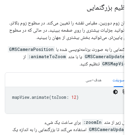
نظیم بزرگنمایی
زان زوم دوربین، مقیاس نقشه را تعیین می‌کند. در سطوح زوم بالاتر،
‌توانید جزئیات بیشتری را روی صفحه ببینید، در حالی که در سطوح
م پایین‌تر، می‌توانید بخش بیشتری از جهان را ببینید.
رگنمایی را به صورت برنامه‌نویسی شده با
GMSCameraPosition
GMSCameraUpdate
یا با متد
animateToZoom:
از
GMSMapVie
تنظیم کنید.
سویفت
هدف-سی
mapView
.
animate
(
toZoom
:
12
)
ال زیر از متد
zoomIn:
برای ساخت یک شیء
GMSCameraUpdat
استفاده می‌کند تا بزرگنمایی را به اندازه یک