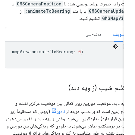
ت را به صورت برنامه‌نویسی شده با
GMSCameraPosition
یا
GMSCameraUpdat
یا با متد
animateToBearing:
از
GMSMapVie
تنظیم کنید.
سویفت
هدف-سی
mapView
.
animate
(
toBearing
:
0
)
نظیم شیب (زاویه دید)
ویه دید، موقعیت دوربین روی کمانی بین موقعیت مرکزی نقشه و
ح زمین است که بر حسب درجه از
نادیر
(جهتی که مستقیماً زیر
ربین قرار دارد) اندازه‌گیری می‌شود. وقتی زاویه دید را تغییر می‌دهید،
شه در پرسپکتیو ظاهر می‌شود، به طوری که ویژگی‌های بین دوربین و
قعیت نقشه به طور متناسب بزرگتر و ویژگی‌های فراتر از موقعیت