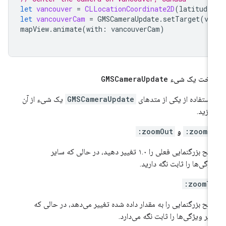
let
vancouver
=
CLLocationCoordinate2D
(
latitude
let
vancouverCam
=
GMSCameraUpdate
.
setTarget
(
va
mapView
.
animate
(
with
:
vancouverCam
)
اخت یک شیء
Update
GMSCamera
 استفاده از یکی از متدهای
GMSCameraUpdate
یک شیء از آن
ازید.
zoomIn
و
zoomOut:
سطح بزرگنمایی فعلی را ۱.۰ تغییر دهید، در حالی که سایر
ژگی‌ها را ثابت نگه دارید.
zoomTo
ح بزرگنمایی را به مقدار داده شده تغییر می‌دهد، در حالی که
یر ویژگی‌ها را ثابت نگه می‌دارد.