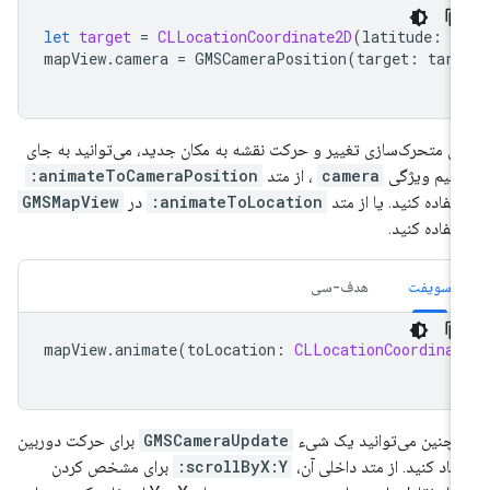
let
target
=
CLLocationCoordinate2D
(
latitude
:
-
mapView
.
camera
=
GMSCameraPosition
(
target
:
targ
ای متحرک‌سازی تغییر و حرکت نقشه به مکان جدید، می‌توانید به جای
ظیم ویژگی
camera
، از متد
animateToCameraPosition:
تفاده کنید. یا از متد
animateToLocation:
در
GMSMapView
تفاده کنید.
سویفت
هدف-سی
mapView
.
animate
(
toLocation
:
CLLocationCoordinat
چنین می‌توانید یک شیء
GMSCameraUpdate
برای حرکت دوربین
جاد کنید. از متد داخلی آن،
scrollByX:Y:
برای مشخص کردن