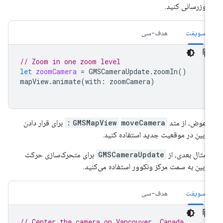
‌روزرسانی کنید.
سویفت
هدف-سی
// Zoom in one zoom level
let
zoomCamera
=
GMSCameraUpdate
.
zoomIn
()
mapView
.
animate
(
with
:
zoomCamera
)
 عوض، از متد
moveCamera:
GMSMapView
برای قرار دادن
ربین در موقعیت جدید استفاده کنید.
 مثال بعدی، از
GMSCameraUpdate
برای متحرک‌سازی حرکت
ربین به سمت مرکز ونکوور استفاده می‌کنید.
سویفت
هدف-سی
// Center the camera on Vancouver, Canada