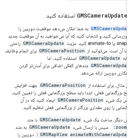
ز
Update
GMSCamera
استفاده کنید
GMSCameraUpdat
به شما امکان می‌دهد موقعیت دوربین را
‌روزرسانی کنید و انتخاب کنید که آیا می‌خواهید به آن موقعیت جدید
sn یا animate-to کنید. مزیت
GMSCameraUpdate
راحتی
ر با آن است. می‌توانید از
GMSCameraPosition
برای انجام وظایف
ابه
GMSCameraUpdate
استفاده کنید، اما
GMSCameraUpdat
متدهای کمکی اضافی برای آسان‌تر کردن
تکاری دوربین ارائه می‌دهد.
ای مثال، برای استفاده از
GMSCameraPosition
جهت افزایش
ح بزرگنمایی فعلی، ابتدا باید سطح بزرگنمایی فعلی را تعیین کنید،
پس یک شیء
GMSCameraPosition
ایجاد کنید که در آن
رگنمایی را روی مقداری بزرگتر از بزرگنمایی فعلی تنظیم کنید.
ش دیگر، ساخت یک شیء
GMSCameraUpdate
با متد
zoomIn
. سپس با ارسال شیء
GMSCameraUpdate
به متد
animateWithCameraUpdate
GMSMapView
دوربین را