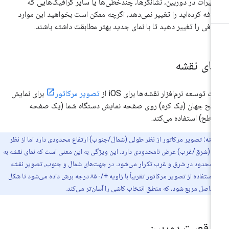
ییرات در دوربین، نشانگرها، چندخطی‌ها یا سایر گرافیک‌هایی که
افه کرده‌اید را تغییر نمی‌دهد، اگرچه ممکن است بخواهید این موارد
افی را تغییر دهید تا با نمای جدید بهتر مطابقت داشته باشند.
مای نقشه
ت توسعه نرم‌افزار نقشه‌ها برای iOS از
تصویر مرکاتور
برای نمایش
ح جهان (یک کره) روی صفحه نمایش دستگاه شما (یک صفحه
طح) استفاده می‌کند.
نکته:
تصویر مرکاتور از نظر طولی (شمال/جنوب) ارتفاع محدودی دارد اما از نظر
(شرق/غرب) عرض نامحدودی دارد. این ویژگی به این معنی است که نمای نقشه به
امحدود در شرق و غرب تکرار می‌شود. در جهت‌های شمال و جنوب، تصویر نقشه
پایه با استفاده از تصویر مرکاتور تقریباً با زاویه +/- ۸۵ درجه برش داده می‌شود تا شکل
حاصل مربع شود، که منطق انتخاب کاشی را آسان‌تر می‌کند.
وقعیت دوربین