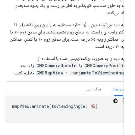
شه به طور متناسب کوچکتر به نظر می‌رسند و یک جلوه سه‌بعدی
جاد می‌کنند.
زاویه دید می‌تواند بین ۰ (با اشاره مستقیم به پایین روی نقشه) و تا
حداکثر زاویه‌ای وابسته به سطح زوم متغیر باشد. برای سطح زوم ۱۶ یا
بالاتر، حداکثر زاویه ۶۵ درجه است. برای سطح زوم ۱۰ یا کمتر، حداکثر
 ۳۰ درجه است.
ویه دید را به صورت برنامه‌نویسی شده با استفاده از
GMSCameraPositio
یا
GMSCameraUpdate
یا با متد
animateToViewingAngle
از
GMSMapView
تنظیم کنید.
سویفت
هدف-سی
mapView
.
animate
(
toViewingAngle
:
45
)