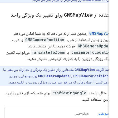
ستفاده از
View
GMSMap
برای تغییر یک ویژگی واحد
GMSMapVie
چندین متد ارائه می‌دهد که به شما امکان می‌دهد
ربین را بدون استفاده از شیء
GMSCameraPosition
یا شیء
GMSCameraUpdat
حرکت دهید. با این متدها، مانند
animateToLocation
یا
animateToZoom:
می‌توانید تغییر
 یک ویژگی دوربین را به صورت انیمیشنی نمایش دهید.
نکته:
اگرچه
GMSMapView
متدهایی برای تغییر یک ویژگی واحد ارائه می‌دهد، اما
اً
GMSCameraPosition
یا
GMSCameraUpdate
برای جابجایی دوربین
ده می‌کنید، از جمله زمانی که می‌خواهید چندین ویژگی دوربین را تغییر دهید.
ای مثال، از متد
toViewingAngle:
برای متحرک‌سازی تغییر زاویه
ربین استفاده کنید.
سویفت
هدف-سی