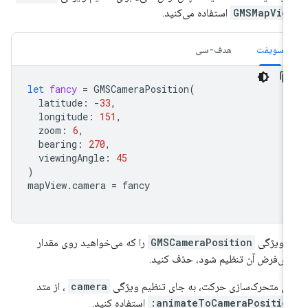
GMSMapVie
استفاده می‌کنید.
سویفت
هدف-سی
let
fancy
=
GMSCameraPosition
(
latitude
:
-
33
,
longitude
:
151
,
zoom
:
6
,
bearing
:
270
,
viewingAngle
:
45
)
mapView
.
camera
=
fancy
 ویژگی
GMSCameraPosition
را که می‌خواهید روی مقدار
ش‌فرض آن تنظیم شود، حذف کنید.
ای متحرک‌سازی حرکت، به جای تنظیم ویژگی
camera
، از متد
animateToCameraPosition
استفاده کنید.