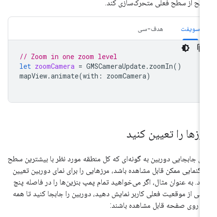
ح از سطح فعلی متحرک‌سازی کند.
سویفت
هدف-سی
// Zoom in one zoom level
let
zoomCamera
=
GMSCameraUpdate
.
zoomIn
()
mapView
.
animate
(
with
:
zoomCamera
)
رزها را تعیین کنید
ای جابجایی دوربین به گونه‌ای که کل منطقه مورد نظر با بیشترین سطح
رگنمایی ممکن قابل مشاهده باشد، مرزهایی را برای نمای دوربین تعیین
ید. به عنوان مثال، اگر می‌خواهید تمام پمپ بنزین‌ها را در فاصله پنج
یلی از موقعیت فعلی کاربر نمایش دهید، دوربین را جابجا کنید تا همه
ها روی صفحه قابل مشاهده باشند: