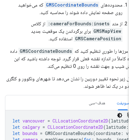
محدوده‌های
GMSCoordinateBounds
که می‌خواهید
روی صفحه نمایش داده شوند را محاسبه کنید.
از متد
cameraForBounds:insets:
از کلاس
GMSMapView
برای برگرداندن یک موقعیت جدید
GMSCameraPosition
استفاده کنید.
ن مرزها را طوری تنظیم کنید که
GMSCoordinateBounds
داده
ه کاملاً در اندازه نقشه فعلی قرار گیرد. توجه داشته باشید که این
ش شیب و جهت نقشه را روی 0 تنظیم می‌کند.
ال زیر نحوه تغییر دوربین را نشان می‌دهد تا شهرهای ونکوور و کلگری
 دو در یک نما ظاهر شوند.
سویفت
هدف-سی
let
vancouver
=
CLLocationCoordinate2D
(
latitude
let
calgary
=
CLLocationCoordinate2D
(
latitude
:
let
bounds
=
GMSCoordinateBounds
(
coordinate
:
va
let
camera
=
mapView
.
camera
(
for
:
bounds
,
insets