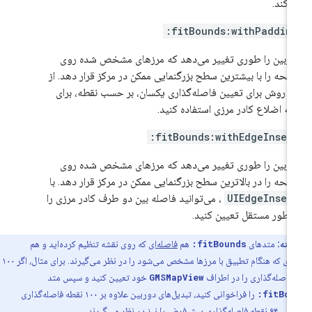
‌کند.
fitBounds:withPadding
ربین را طوری تغییر می‌دهد که مرزهای مشخص شده روی
حه را با بیشترین سطح بزرگنمایی ممکن در مرکز قرار دهد. از
ن روش برای تعیین فاصله‌گذاری یکسان، بر حسب نقطه، برای
ه اضلاع کادر مرزی استفاده کنید.
fitBounds:withEdgeInsets
ربین را طوری تغییر می‌دهد که مرزهای مشخص شده روی
حه را در بالاترین سطح بزرگنمایی ممکن در مرکز قرار دهد. با
UIEdgeInset
، می‌توانید فاصله بین دو طرف کادر مرزی را
 طور مستقل تعیین کنید.
نکته:
متدهای
fitBounds:
هم
فاصله‌ای
که روی نقشه تنظیم کرده‌اید و هم
فاصله‌ای که هنگام تطبیق با مرزها مشخص می‌شود را در نظر می‌گیرند. برای مثال، اگر ۱۰۰
فاصله‌گذاری را در اطراف
GMSMapView
خود تعیین کنید و سپس متد
fitBou
را فراخوانی کنید، تبدیل‌های دوربین علاوه بر ۱۰۰ نقطه فاصله‌گذاری
یش‌فرض را نیز در نظر می‌گیرند.