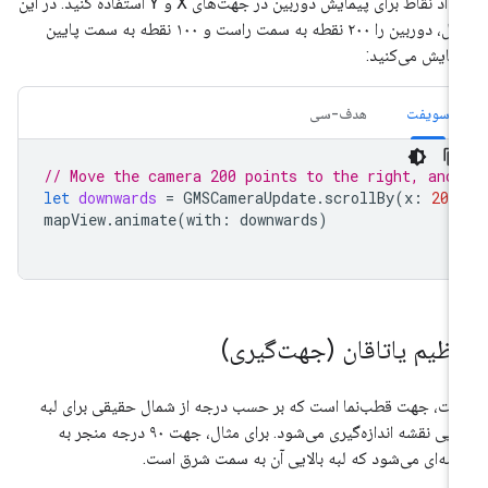
تعداد نقاط برای پیمایش دوربین در جهت‌های X و Y استفاده کنید. در این
مثال، دوربین را ۲۰۰ نقطه به سمت راست و ۱۰۰ نقطه به سمت پایین
مایش می‌کنید:
سویفت
هدف-سی
// Move the camera 200 points to the right, and
let
downwards
=
GMSCameraUpdate
.
scrollBy
(
x
:
200
mapView
.
animate
(
with
:
downwards
)
نظیم یاتاقان (جهت‌گیری)
ت، جهت قطب‌نما است که بر حسب درجه از شمال حقیقی برای لبه
بالایی نقشه اندازه‌گیری می‌شود. برای مثال، جهت ۹۰ درجه منجر به
شه‌ای می‌شود که لبه بالایی آن به سمت شرق است.