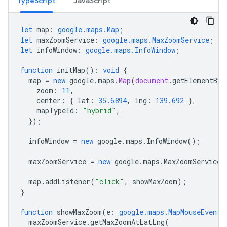
TypeScript
JavaScript
let
map
:
google.maps.Map
;
let
maxZoomService
:
google.maps.MaxZoomService
;
let
infoWindow
:
google.maps.InfoWindow
;
function
initMap
()
:
void
{
map
=
new
google
.
maps
.
Map
(
document
.
getElementByI
zoom
:
11
,
center
:
{
lat
:
35.6894
,
lng
:
139.692
},
mapTypeId
:
"hybrid"
,
});
infoWindow
=
new
google
.
maps
.
InfoWindow
();
maxZoomService
=
new
google
.
maps
.
MaxZoomService
(
map
.
addListener
(
"click"
,
showMaxZoom
);
}
function
showMaxZoom
(
e
:
google.maps.MapMouseEvent
)
maxZoomService
.
getMaxZoomAtLatLng
(