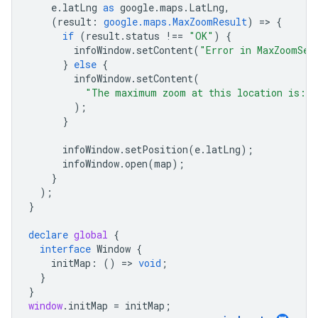
e
.
latLng
as
google
.
maps
.
LatLng
,
(
result
:
google.maps.MaxZoomResult
)
=
>
{
if
(
result
.
status
!==
"OK"
)
{
infoWindow
.
setContent
(
"Error in MaxZoomSer
}
else
{
infoWindow
.
setContent
(
"The maximum zoom at this location is: "
);
}
infoWindow
.
setPosition
(
e
.
latLng
);
infoWindow
.
open
(
map
);
}
);
}
declare
global
{
interface
Window
{
initMap
:
()
=
>
void
;
}
}
window
.
initMap
=
initMap
;