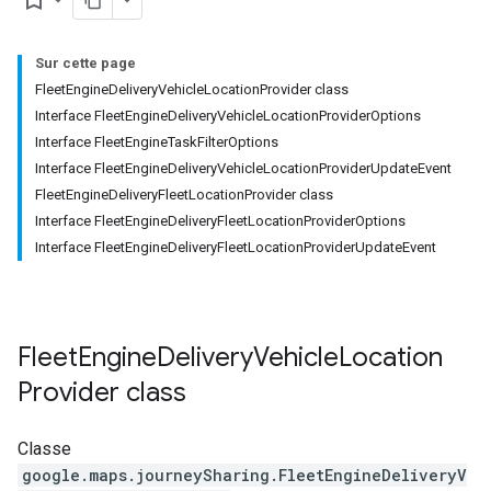
bookmark_border
Sur cette page
FleetEngineDeliveryVehicleLocationProvider class
Interface FleetEngineDeliveryVehicleLocationProviderOptions
Interface FleetEngineTaskFilterOptions
Interface FleetEngineDeliveryVehicleLocationProviderUpdateEvent
FleetEngineDeliveryFleetLocationProvider class
Interface FleetEngineDeliveryFleetLocationProviderOptions
Interface FleetEngineDeliveryFleetLocationProviderUpdateEvent
Fleet
Engine
Delivery
Vehicle
Location
Provider
class
Classe
google.maps.journeySharing
.
FleetEngineDeliveryV