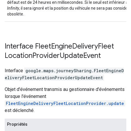
défaut est de 24 heures en millisecondes. Si le seuil est inférieur à 
Infinity
, il sera ignoré et la position du véhicule ne sera pas consid
obsolète.
Interface
Fleet
Engine
Delivery
Fleet
Location
Provider
Update
Event
Interface
google.maps.journeySharing
.
FleetEngineD
eliveryFleetLocationProviderUpdateEvent
Objet d'événement transmis au gestionnaire d'événements
lorsque l'événement
FleetEngineDeliveryFleetLocationProvider.update
est déclenché.
Propriétés