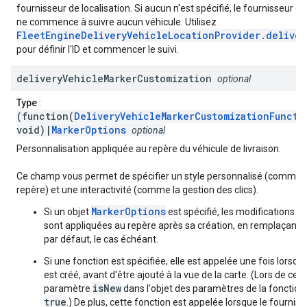
fournisseur de localisation. Si aucun n'est spécifié, le fournisseur de
ne commence à suivre aucun véhicule. Utilisez
FleetEngineDeliveryVehicleLocationProvider.deliver
pour définir l'ID et commencer le suivi.
delivery
Vehicle
Marker
Customization
optional
Type
:
(function(
DeliveryVehicleMarkerCustomizationFuncti
void)|
MarkerOptions
optional
Personnalisation appliquée au repère du véhicule de livraison.
Ce champ vous permet de spécifier un style personnalisé (comme 
repère) et une interactivité (comme la gestion des clics).
MarkerOptions
Si un objet
est spécifié, les modifications qu
sont appliquées au repère après sa création, en remplaçant 
par défaut, le cas échéant.
Si une fonction est spécifiée, elle est appelée une fois lorsqu
est créé, avant d'être ajouté à la vue de la carte. (Lors de cet 
isNew
paramètre
dans l'objet des paramètres de la fonction 
true
.) De plus, cette fonction est appelée lorsque le fournis