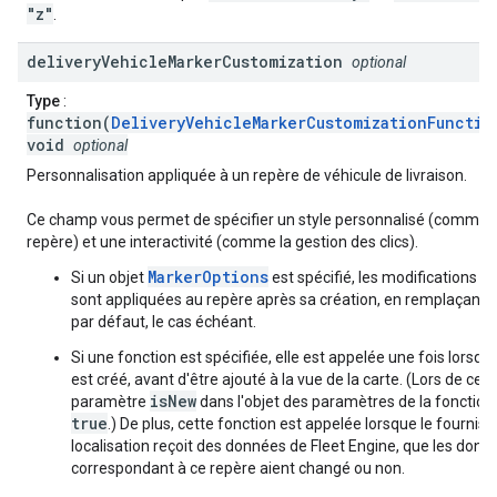
"z"
.
delivery
Vehicle
Marker
Customization
optional
Type
:
function(
DeliveryVehicleMarkerCustomizationFunctio
void
optional
Personnalisation appliquée à un repère de véhicule de livraison.
Ce champ vous permet de spécifier un style personnalisé (comme 
repère) et une interactivité (comme la gestion des clics).
MarkerOptions
Si un objet
est spécifié, les modifications qu
sont appliquées au repère après sa création, en remplaçant 
par défaut, le cas échéant.
Si une fonction est spécifiée, elle est appelée une fois lorsqu
est créé, avant d'être ajouté à la vue de la carte. (Lors de cet 
isNew
paramètre
dans l'objet des paramètres de la fonction 
true
.) De plus, cette fonction est appelée lorsque le fournis
localisation reçoit des données de Fleet Engine, que les donn
correspondant à ce repère aient changé ou non.