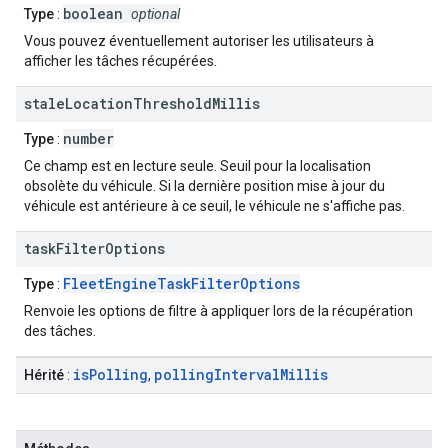
boolean
Type
:
optional
Vous pouvez éventuellement autoriser les utilisateurs à
afficher les tâches récupérées.
stale
Location
Threshold
Millis
number
Type
:
Ce champ est en lecture seule. Seuil pour la localisation
obsolète du véhicule. Si la dernière position mise à jour du
véhicule est antérieure à ce seuil, le véhicule ne s'affiche pas.
task
Filter
Options
FleetEngineTaskFilterOptions
Type
:
Renvoie les options de filtre à appliquer lors de la récupération
des tâches.
is
Polling
polling
Interval
Millis
Hérité
:
,