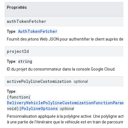
Propriétés
auth
Token
Fetcher
AuthTokenFetcher
Type
:
Fournit des jetons Web JSON pour authentifier le client auprès de Fl
project
Id
string
Type
:
ID du projet du consommateur dans la console Google Cloud.
active
Polyline
Customization
optional
Type
:
(function(
DeliveryVehiclePolylineCustomizationFunctionParams
void)|
PolylineOptions
optional
Personnalisation appliquée à la polyligne active. Une polyligne acti
à une partie de l'itinéraire que le véhicule est en train de parcourir.