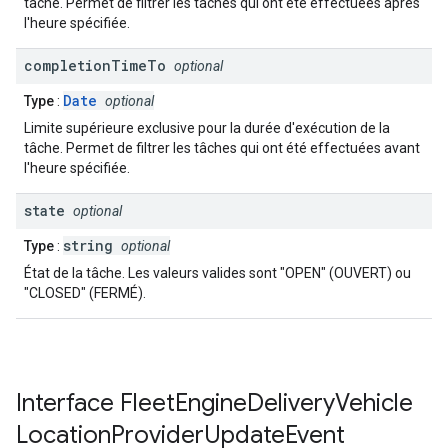
tâche. Permet de filtrer les tâches qui ont été effectuées après
l'heure spécifiée.
completion
Time
To
optional
Date
Type
:
optional
Limite supérieure exclusive pour la durée d'exécution de la
tâche. Permet de filtrer les tâches qui ont été effectuées avant
l'heure spécifiée.
state
optional
string
Type
:
optional
État de la tâche. Les valeurs valides sont "OPEN" (OUVERT) ou
"CLOSED" (FERMÉ).
Interface
Fleet
Engine
Delivery
Vehicle
Location
Provider
Update
Event