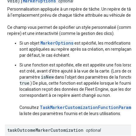
void)|
MarkerOptions
optional
Personnalisation appliquée à un repère de tâche. Un repère de tâche
à l'emplacement prévu de chaque tâche attribuée au véhicule de liv
Ce champ vous permet de spécifier un style personnalisé (comme 
repère) et une interactivité (comme la gestion des clics).
MarkerOptions
Si un objet
est spécifié, les modifications qu
sont appliquées au repère après sa création, en remplaçant 
par défaut, le cas échéant.
Si une fonction est spécifiée, elle est appelée une fois lorsqu
est créé, avant d'être ajouté à la vue de la carte. (Lors de cet 
isNew
paramètre
dans l'objet des paramètres de la fonction 
true
.) De plus, cette fonction est appelée lorsque le fournis
localisation reçoit des données de Fleet Engine, que les donn
correspondant à ce repère aient changé ou non.
TaskMarkerCustomizationFunctionParams
Consultez
p
la liste des paramètres fournis et de leurs utilisations.
task
Outcome
Marker
Customization
optional