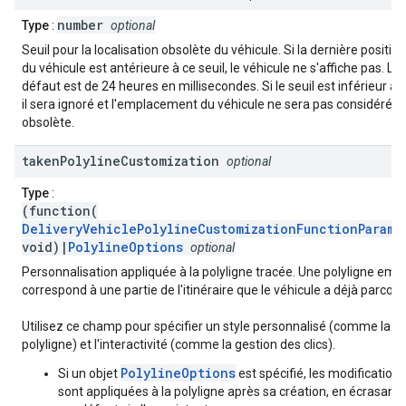
number
Type
:
optional
Seuil pour la localisation obsolète du véhicule. Si la dernière positio
du véhicule est antérieure à ce seuil, le véhicule ne s'affiche pas. La
défaut est de 24 heures en millisecondes. Si le seuil est inférieur à 
il sera ignoré et l'emplacement du véhicule ne sera pas considéré
obsolète.
taken
Polyline
Customization
optional
Type
:
(function(
DeliveryVehiclePolylineCustomizationFunctionParams
void)|
PolylineOptions
optional
Personnalisation appliquée à la polyligne tracée. Une polyligne em
correspond à une partie de l'itinéraire que le véhicule a déjà parcour
Utilisez ce champ pour spécifier un style personnalisé (comme la co
polyligne) et l'interactivité (comme la gestion des clics).
PolylineOptions
Si un objet
est spécifié, les modifications
sont appliquées à la polyligne après sa création, en écrasant 