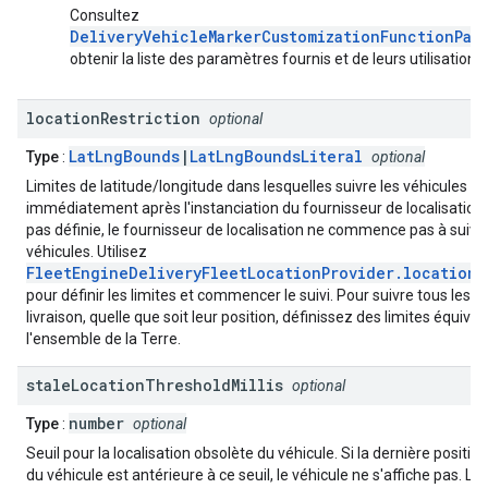
Consultez
DeliveryVehicleMarkerCustomizationFunctionPar
obtenir la liste des paramètres fournis et de leurs utilisations.
location
Restriction
optional
LatLngBounds
|
LatLngBoundsLiteral
Type
:
optional
Limites de latitude/longitude dans lesquelles suivre les véhicules
immédiatement après l'instanciation du fournisseur de localisation. S
pas définie, le fournisseur de localisation ne commence pas à suivre
véhicules. Utilisez
FleetEngineDeliveryFleetLocationProvider.locationR
pour définir les limites et commencer le suivi. Pour suivre tous les v
livraison, quelle que soit leur position, définissez des limites équiva
l'ensemble de la Terre.
stale
Location
Threshold
Millis
optional
number
Type
:
optional
Seuil pour la localisation obsolète du véhicule. Si la dernière positio
du véhicule est antérieure à ce seuil, le véhicule ne s'affiche pas. La