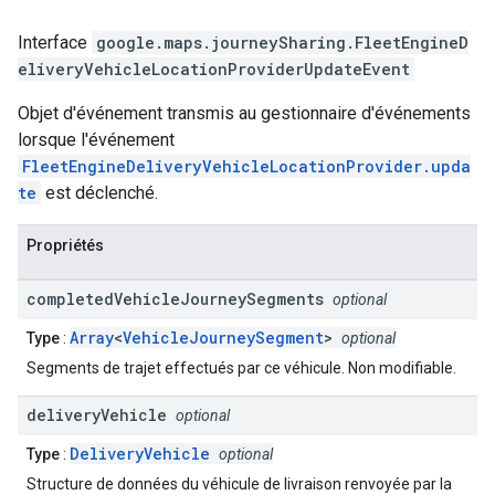
Interface
google.maps.journeySharing
.
FleetEngineD
eliveryVehicleLocationProviderUpdateEvent
Objet d'événement transmis au gestionnaire d'événements
lorsque l'événement
FleetEngineDeliveryVehicleLocationProvider.upda
te
est déclenché.
Propriétés
completed
Vehicle
Journey
Segments
optional
Array
<
VehicleJourneySegment
>
Type
:
optional
Segments de trajet effectués par ce véhicule. Non modifiable.
delivery
Vehicle
optional
DeliveryVehicle
Type
:
optional
Structure de données du véhicule de livraison renvoyée par la