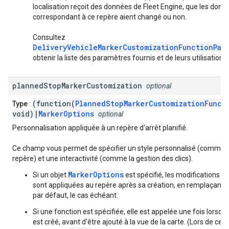
localisation reçoit des données de Fleet Engine, que les donn
correspondant à ce repère aient changé ou non.
Consultez
DeliveryVehicleMarkerCustomizationFunctionPar
obtenir la liste des paramètres fournis et de leurs utilisations.
planned
Stop
Marker
Customization
optional
(function(
PlannedStopMarkerCustomizationFunct
Type
:
void)|
MarkerOptions
optional
Personnalisation appliquée à un repère d'arrêt planifié.
Ce champ vous permet de spécifier un style personnalisé (comme 
repère) et une interactivité (comme la gestion des clics).
MarkerOptions
Si un objet
est spécifié, les modifications qu
sont appliquées au repère après sa création, en remplaçant 
par défaut, le cas échéant.
Si une fonction est spécifiée, elle est appelée une fois lorsqu
est créé, avant d'être ajouté à la vue de la carte. (Lors de cet 