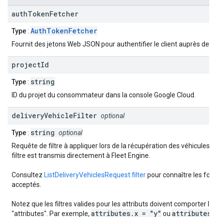
auth
Token
Fetcher
AuthTokenFetcher
Type
:
Fournit des jetons Web JSON pour authentifier le client auprès de Fl
project
Id
string
Type
:
ID du projet du consommateur dans la console Google Cloud.
delivery
Vehicle
Filter
optional
string
Type
:
optional
Requête de filtre à appliquer lors de la récupération des véhicules de
filtre est transmis directement à Fleet Engine.
Consultez
ListDeliveryVehiclesRequest.filter
pour connaître les for
acceptés.
Notez que les filtres valides pour les attributs doivent comporter le 
attributes.x = "y"
attributes.
"attributes". Par exemple,
ou