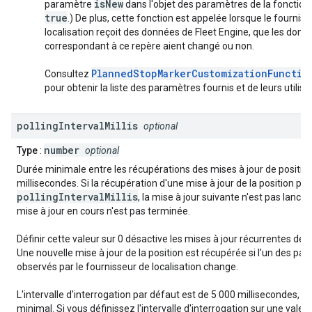
isNew
paramètre
dans l'objet des paramètres de la fonction 
true
.) De plus, cette fonction est appelée lorsque le fournis
localisation reçoit des données de Fleet Engine, que les donn
correspondant à ce repère aient changé ou non.
PlannedStopMarkerCustomizationFunctio
Consultez
pour obtenir la liste des paramètres fournis et de leurs utilisa
polling
Interval
Millis
optional
number
Type
:
optional
Durée minimale entre les récupérations des mises à jour de position
millisecondes. Si la récupération d'une mise à jour de la position pr
pollingIntervalMillis
, la mise à jour suivante n'est pas lancée
mise à jour en cours n'est pas terminée.
Définir cette valeur sur 0 désactive les mises à jour récurrentes de la
Une nouvelle mise à jour de la position est récupérée si l'un des pa
observés par le fournisseur de localisation change.
L'intervalle d'interrogation par défaut est de 5 000 millisecondes, soit
minimal. Si vous définissez l'intervalle d'interrogation sur une valeu