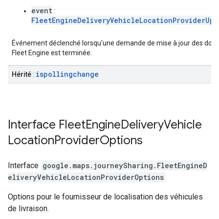
event
:
FleetEngineDeliveryVehicleLocationProviderUpd
Événement déclenché lorsqu'une demande de mise à jour des don
Fleet Engine est terminée.
ispollingchange
Hérité
:
Interface
Fleet
Engine
Delivery
Vehicle
Location
Provider
Options
Interface
google.maps.journeySharing
.
FleetEngineD
eliveryVehicleLocationProviderOptions
Options pour le fournisseur de localisation des véhicules
de livraison.