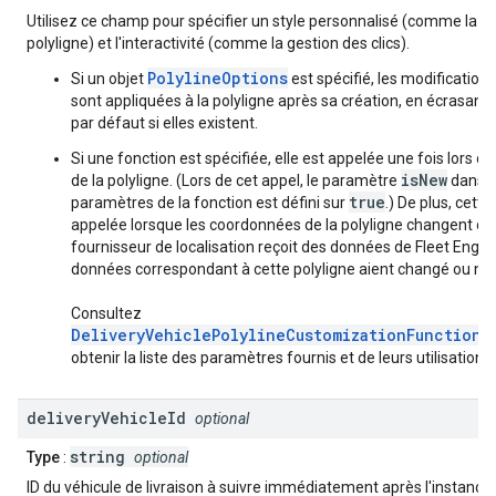
Utilisez ce champ pour spécifier un style personnalisé (comme la co
polyligne) et l'interactivité (comme la gestion des clics).
PolylineOptions
Si un objet
est spécifié, les modifications
sont appliquées à la polyligne après sa création, en écrasant 
par défaut si elles existent.
Si une fonction est spécifiée, elle est appelée une fois lors de
isNew
de la polyligne. (Lors de cet appel, le paramètre
dans l
true
paramètres de la fonction est défini sur
.) De plus, cette
appelée lorsque les coordonnées de la polyligne changent ou 
fournisseur de localisation reçoit des données de Fleet Engine
données correspondant à cette polyligne aient changé ou no
Consultez
DeliveryVehiclePolylineCustomizationFunctionP
obtenir la liste des paramètres fournis et de leurs utilisations.
delivery
Vehicle
Id
optional
string
Type
:
optional
ID du véhicule de livraison à suivre immédiatement après l'instancia