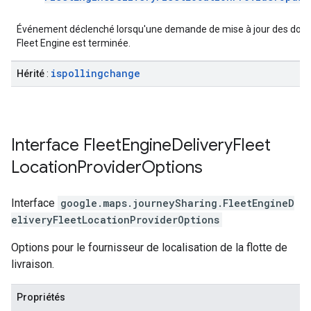
Événement déclenché lorsqu'une demande de mise à jour des don
Fleet Engine est terminée.
ispollingchange
Hérité
:
Interface
Fleet
Engine
Delivery
Fleet
Location
Provider
Options
Interface
google.maps.journeySharing
.
FleetEngineD
eliveryFleetLocationProviderOptions
Options pour le fournisseur de localisation de la flotte de
livraison.
Propriétés