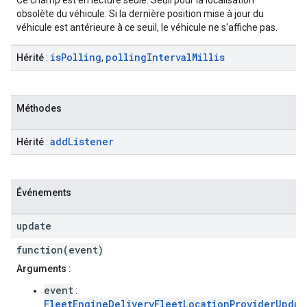
Ce champ est en lecture seule. Seuil pour la localisation
obsolète du véhicule. Si la dernière position mise à jour du
véhicule est antérieure à ce seuil, le véhicule ne s'affiche pas.
is
Polling
polling
Interval
Millis
Hérité
:
,
Méthodes
add
Listener
Hérité
:
Événements
update
function(event)
Arguments :
event
:
FleetEngineDeliveryFleetLocationProviderUpdat