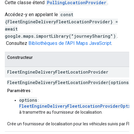
Cette classe étend
PollingLocationProvider
.
Accédez-y en appelant le
const
{FleetEngineDeliveryFleetLocationProvider} =
await
google.maps.importLibrary("journeySharing")
.
Consultez
Bibliothèques de l'API Maps JavaScript
.
Constructeur
Fleet
Engine
Delivery
Fleet
Location
Provider
FleetEngineDeliveryFleetLocationProvider(options)
Paramètres
:
options
:
FleetEngineDeliveryFleetLocationProviderOptio
à transmettre au fournisseur de localisation.
Crée un fournisseur de localisation pour les véhicules suivis par Flee