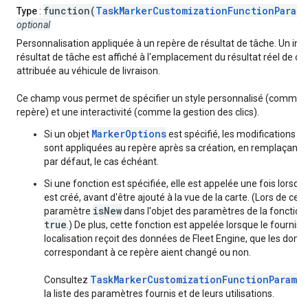
function(
TaskMarkerCustomizationFunctionParams
Type
:
optional
Personnalisation appliquée à un repère de résultat de tâche. Un ind
résultat de tâche est affiché à l'emplacement du résultat réel de c
attribuée au véhicule de livraison.
Ce champ vous permet de spécifier un style personnalisé (comme 
repère) et une interactivité (comme la gestion des clics).
MarkerOptions
Si un objet
est spécifié, les modifications qu
sont appliquées au repère après sa création, en remplaçant 
par défaut, le cas échéant.
Si une fonction est spécifiée, elle est appelée une fois lorsqu
est créé, avant d'être ajouté à la vue de la carte. (Lors de cet 
isNew
paramètre
dans l'objet des paramètres de la fonction 
true
.) De plus, cette fonction est appelée lorsque le fournis
localisation reçoit des données de Fleet Engine, que les donn
correspondant à ce repère aient changé ou non.
TaskMarkerCustomizationFunctionParams
Consultez
p
la liste des paramètres fournis et de leurs utilisations.