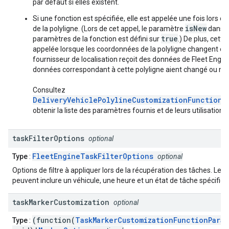
par défaut si elles existent.
Si une fonction est spécifiée, elle est appelée une fois lors de
isNew
de la polyligne. (Lors de cet appel, le paramètre
dans l
true
paramètres de la fonction est défini sur
.) De plus, cette
appelée lorsque les coordonnées de la polyligne changent ou 
fournisseur de localisation reçoit des données de Fleet Engine
données correspondant à cette polyligne aient changé ou no
Consultez
DeliveryVehiclePolylineCustomizationFunctionP
obtenir la liste des paramètres fournis et de leurs utilisations.
task
Filter
Options
optional
FleetEngineTaskFilterOptions
Type
:
optional
Options de filtre à appliquer lors de la récupération des tâches. Les 
peuvent inclure un véhicule, une heure et un état de tâche spécifiqu
task
Marker
Customization
optional
(function(
TaskMarkerCustomizationFunctionParam
Type
: