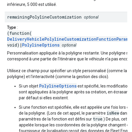
inférieure, 5 000 est utilisé.
remaining
Polyline
Customization
optional
Type
:
(function(
DeliveryVehiclePolylineCustomizationFunctionParams
void)|
PolylineOptions
optional
Personnalisation appliquée à la polyligne restante. Une polyligne re
correspond à une partie de l'itinéraire que le véhicule n'a pas enco
Utilisez ce champ pour spécifier un style personnalisé (comme la co
polyligne) et l'interactivité (comme la gestion des clics).
PolylineOptions
Si un objet
est spécifié, les modifications
sont appliquées à la polyligne après sa création, en écrasant 
par défaut si elles existent.
Si une fonction est spécifiée, elle est appelée une fois lors de
isNew
de la polyligne. (Lors de cet appel, le paramètre
dans l
true
paramètres de la fonction est défini sur
.) De plus, cette
appelée lorsque les coordonnées de la polyligne changent ou 
fournisseur de localisation reçoit des données de Fleet Engine