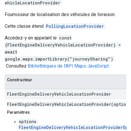
ehicleLocationProvider
Fournisseur de localisation des véhicules de livraison.
Cette classe étend
PollingLocationProvider
.
Accédez-y en appelant le
const
{FleetEngineDeliveryVehicleLocationProvider} =
await
google.maps.importLibrary("journeySharing")
.
Consultez
Bibliothèques de l'API Maps JavaScript
.
Constructeur
Fleet
Engine
Delivery
Vehicle
Location
Provider
FleetEngineDeliveryVehicleLocationProvider(options
Paramètres
:
options
:
FleetEngineDeliveryVehicleLocationProviderOpt