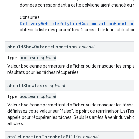
données correspondant à cette polyligne aient changé ou no
Consultez
DeliveryVehiclePolylineCustomizationFunctionP
obtenir la liste des paramètres fournis et de leurs utilisations.
should
Show
Outcome
Locations
optional
boolean
Type
:
optional
Valeur booléenne permettant d'afficher ou de masquer les empla
résultats pour les tâches récupérées.
should
Show
Tasks
optional
boolean
Type
:
optional
Valeur booléenne permettant d'afficher ou de masquer les tâches. 
définissez cette valeur sur "false", le point de terminaison ListTask
appelé pour récupérer les tâches. Seuls les arrêts à venir du véhicul
affichés.
stale
Location
Threshold
Millis
optional