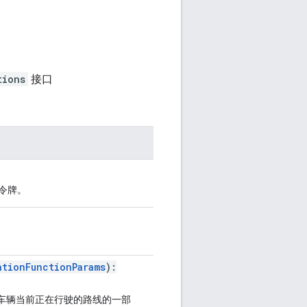
口
tions
接口
b 令牌。
ationFunctionParams
):
车辆当前正在行驶的路线的一部