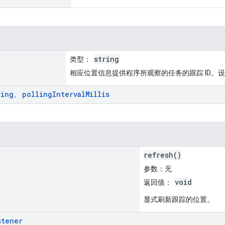
string
类型
：
相应位置信息提供程序所观察的任务的跟踪 ID。
ling
polling
Interval
Millis
、
refresh()
参数
：无
void
返回值
：
显式刷新跟踪的位置。
stener