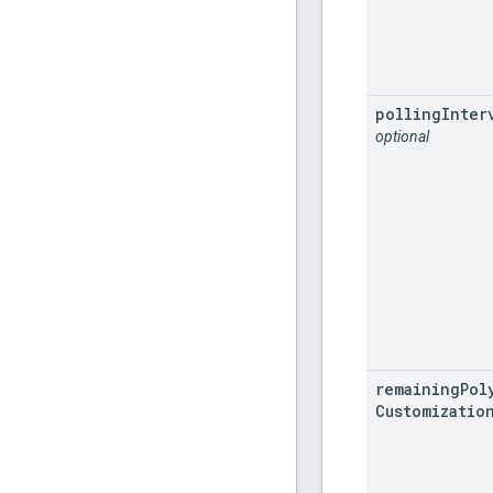
polling
Inter
optional
remaining
Pol
Customizatio