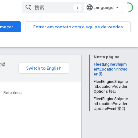
/
meçar
Entrar em contato com a equipe de vendas
Nesta página
含错
FleetEngineShipm
entLocationProvid
er 类
FleetEngineShipme
ntLocationProvider
Options 接口
Referência
FleetEngineShipme
ntLocationProvider
UpdateEvent 接口