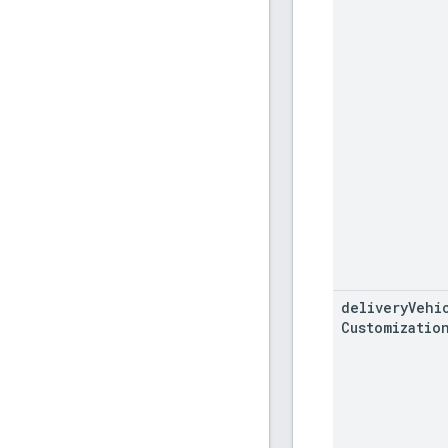
delivery
Vehi
Customizatio