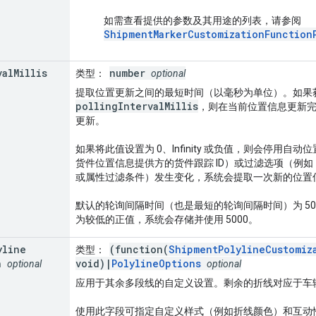
如需查看提供的参数及其用途的列表，请参阅
ShipmentMarkerCustomizationFunction
val
Millis
number
类型
：
optional
提取位置更新之间的最短时间（以毫秒为单位）。如果
pollingIntervalMillis
，则在当前位置信息更新
更新。
如果将此值设置为 0、Infinity 或负值，则会停用自动
货件位置信息提供方的货件跟踪 ID）或过滤选项（例
或属性过滤条件）发生变化，系统会提取一次新的位置
默认的轮询间隔时间（也是最短的轮询间隔时间）为 50
为较低的正值，系统会存储并使用 5000。
yline
(function(
ShipmentPolylineCustomiz
类型
：
n
void)|
PolylineOptions
optional
optional
应用于其余多段线的自定义设置。剩余的折线对应于车
使用此字段可指定自定义样式（例如折线颜色）和互动