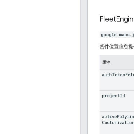
Fleet
Engin
google.maps.
货件位置信息提
属性
auth
Token
Fet
project
Id
active
Polyli
Customizatio