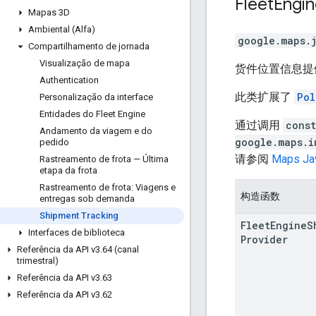
Fleet
Engin
Mapas 3D
Ambiental (Alfa)
google.maps.
Compartilhamento de jornada
Visualização de mapa
货件位置信息提
Authentication
此类扩展了
Pol
Personalização da interface
Entidades do Fleet Engine
通过调用
cons
Andamento da viagem e do
google.maps.i
pedido
请参阅
Maps Ja
Rastreamento de frota — Última
etapa da frota
Rastreamento de frota: Viagens e
构造函数
entregas sob demanda
Shipment Tracking
Fleet
Engine
S
Interfaces de biblioteca
Provider
Referência da API v3
.
64 (canal
trimestral)
Referência da API v3
.
63
Referência da API v3
.
62