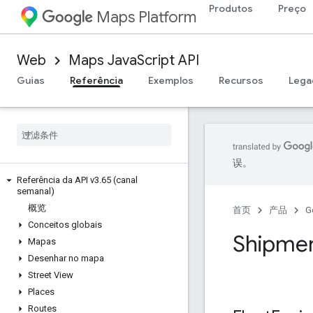
Produtos
Preço
Maps Platform
Web
Maps JavaScript API
Guias
Referência
Exemplos
Recursos
Lega
误。
Referência da API v3
.
65 (canal
semanal)
概览
首页
产品
G
Conceitos globais
Shipmen
Mapas
Desenhar no mapa
Street View
Places
Routes