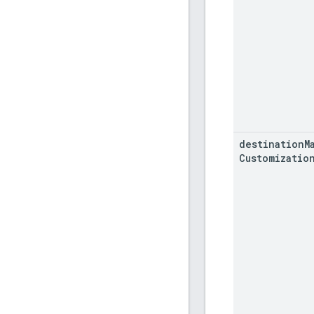
destination
M
Customizatio