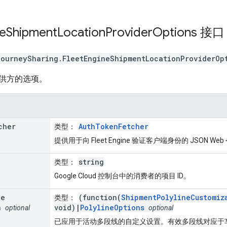
e
Shipment
Location
Provider
Options
接
journeySharing
.
FleetEngineShipmentLocationProviderOp
供方的选项。
cher
AuthTokenFetcher
类型
：
提供用于向 Fleet Engine 验证客户端身份的 JSON We
string
类型
：
Google Cloud 控制台中的消费者的项目 ID。
ne
(function(
ShipmentPolylineCustomiz
类型
：
n
void)|
PolylineOptions
optional
optional
已应用于活动多段线的自定义设置。有效多段线对应于