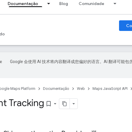
Documentação
Blog
Comunidade
Co
do
Google 会使用 AI 技术将内容翻译成您偏好的语言。AI 翻译可能包
oogle Maps Platform
Documentação
Web
Maps JavaScript API
t Tracking
bookmark_border