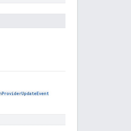
nProviderUpdateEvent