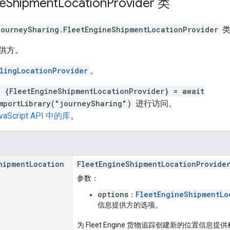
e
Shipment
Location
Provider
类
journeySharing
.
FleetEngineShipmentLocationProvider
供方。
lingLocationProvider
。
t {FleetEngineShipmentLocationProvider} = await
mportLibrary("journeySharing")
进行访问。
vaScript API 中的库
。
hipment
Location
FleetEngineShipmentLocationProvide
参数
：
options
FleetEngineShipmentLo
：
信息提供方的选项。
为 Fleet Engine 货物追踪创建新的位置信息提