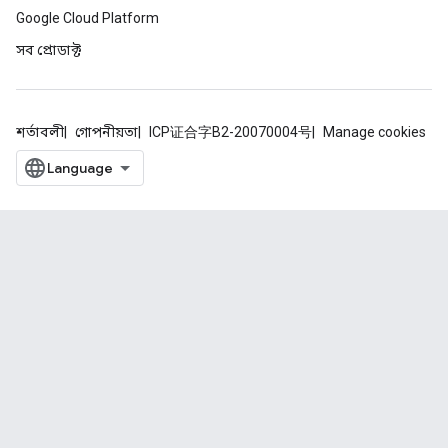
Google Cloud Platform
সব প্রোডাক্ট
শর্তাবলী
গোপনীয়তা
ICP证合字B2-20070004号
Manage cookies