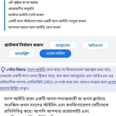
এই পৃষ্ঠায় যা যা আছে
প্রয়োজনীয় অনুমতি
মানচিত্র আইডি তৈরি করুন
একটি ম্যাপ স্টাইলের সাথে একটি ম্যাপ আইডি সংযুক্ত করুন
আপনার অ্যাপে ম্যাপ আইডি যোগ করুন
প্ল্যাটফর্ম নির্বাচন করুন:
অ্যান্ড্রয়েড
আইওএস
ওয়েব সার্ভিস
জাভাস্ক্রিপ্ট
পেইড ফিচার:
ম্যাপ আইডি
যোগ করে যে ফিচারগুলো অ্যাক্সেস করা যায়,
সেগুলো একটি ম্যাপ লোড ট্রিগার করে, যার জন্য অ্যান্ড্রয়েড এবং আইওএস-এর
ডাইনামিক ম্যাপস এসকিউইউ (SKU)-তে চার্জ করা হয়। আরও তথ্যের জন্য
গুগল
ম্যাপস বিলিং
দেখুন।
ম্যাপ আইডি হলো একটি অনন্য শনাক্তকারী যা গুগল ক্লাউডে
সংরক্ষিত গুগল ম্যাপের স্টাইলিং এবং কনফিগারেশন সেটিংসকে
প্রতিনিধিত্ব করে। আপনি আপনার ওয়েবসাইট এবং