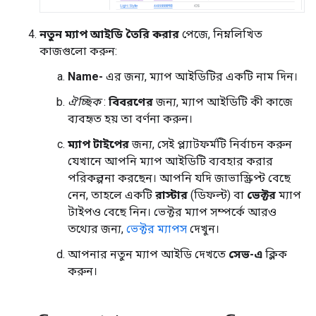
নতুন ম্যাপ আইডি তৈরি করার
পেজে, নিম্নলিখিত
কাজগুলো করুন:
Name-
এর জন্য, ম্যাপ আইডিটির একটি নাম দিন।
ঐচ্ছিক
:
বিবরণের
জন্য, ম্যাপ আইডিটি কী কাজে
ব্যবহৃত হয় তা বর্ণনা করুন।
ম্যাপ টাইপের
জন্য, সেই প্ল্যাটফর্মটি নির্বাচন করুন
যেখানে আপনি ম্যাপ আইডিটি ব্যবহার করার
পরিকল্পনা করছেন। আপনি যদি জাভাস্ক্রিপ্ট বেছে
নেন, তাহলে একটি
রাস্টার
(ডিফল্ট) বা
ভেক্টর
ম্যাপ
টাইপও বেছে নিন। ভেক্টর ম্যাপ সম্পর্কে আরও
তথ্যের জন্য,
ভেক্টর ম্যাপস
দেখুন।
আপনার নতুন ম্যাপ আইডি দেখতে
সেভ-এ
ক্লিক
করুন।