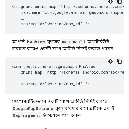
<fragment
map:mapId="@string/map_id"
আপনি
MapView
ক্লাসের
map:mapId
অ্যাট্রিবিউট
ব্যবহার করেও একটি ম্যাপ আইডি নির্দিষ্ট করতে পারেন:
map:mapId="@string/map_id"
প্রোগ্রাম্যাটিকভাবে একটি ম্যাপ আইডি নির্দিষ্ট করতে,
GoogleMapOptions
ক্লাস ব্যবহার করে এটিকে একটি
MapFragment
ইনস্ট্যান্সে পাস করুন: