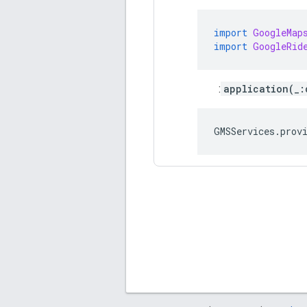
import
GoogleMap
import
GoogleRid
:
application(_:
GMSServices
.
prov