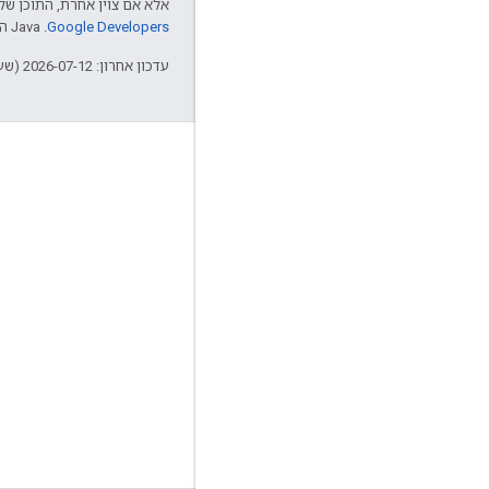
אלא אם צוין אחרת, התוכן של 
Google Developers‏
.‏ Java הוא סימן מסחרי רשום של חברת Oracle ו/או של השותפים העצמאיים שלה.
עדכון אחרון: 2026-07-12 (שעון UTC).
עניין
Google Developer Program
Google Developer Groups
Google Developer Experts
Accelerators
Google Cloud & NVIDIA