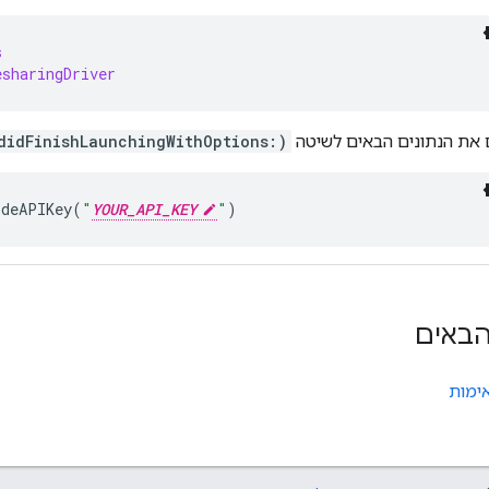
s
esharingDriver
 את הנתונים הבאים לשיטה
didFinishLaunchingWithOptions:)
ideAPIKey
(
"
YOUR_API_KEY
"
)
באים
אימות