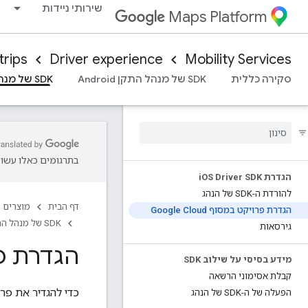
שירותי ניידות
Maps Platform
rips
Driver experience
Mobility Services
סקירה כללית
SDK של מנהל התקן Android
SDK של מנהל התקן iOS
בתרגומים כאלו עשויו
הגדרת i
OS Driver SDK
להורדת ה-SDK של הנהג
דף הבית
מוצרים
הגדרת פרויקט במסוף Google Cloud
SDK של מנהל התקן iOS
גירסאות
הגדרת פרויקט
מידע בסיסי על שילוב SDK
קבלת אסימוני הרשאה
כדי להגדיר את פרויקט האפליקציה לנ
הפעלה של ה-SDK של הנהג