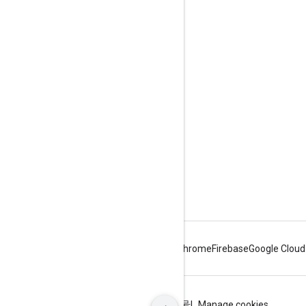
互動交流
Google Developer Program
Google Developer Groups
Google Developer Experts
Accelerators
Google Cloud & NVIDIA
Android
Chrome
Firebase
Google Cloud
條款
隱私權
ICP证合字B2-20070004号
Manage cookies