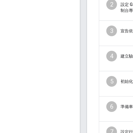
2
設定 Go
制台專
3
宣告依
4
建立驗
5
初始化 D
6
準備車
7
設定行