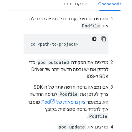
Cocoapods
התקנה ידנית
פותחים טרמינל ועוברים לספרייה שמכילה
את
Podfile
:
cd <path-to-project>
מריצים את הפקודה
pod outdated
כדי
לבדוק אם יש גרסה חדשה יותר של Driver
SDK ל-iOS.
אם נמצאה גרסה חדשה יותר של ה-SDK,
צריך לעדכן את
Podfile
לגרסה החדשה
הזו. במאמר
ציון גרסאות של Pod
מוסבר
איך להגדיר גרסה ספציפית בקובץ
.
Podfile
מריצים את
pod update
.