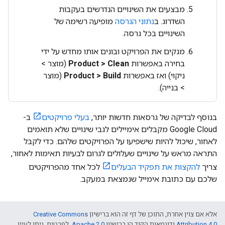
מבצעים את השינויים הנדרשים בעקבות
השדרוג. ב
נתוני הגרסה
מופיעה רשימה של
השינויים בכל גרסה.
מנקים את הפרויקט ובונים אותו מחדש על ידי
בחירה באפשרות
Product > Clean
(מוצר >
ניקוי) ואז באפשרות
Product > Build
(מוצר
> בנייה).
בנוסף לבדיקה של גרסאות חדשות יותר,
בעלי פרויקטים
ב-
Google Cloud מקבלים אימיילים לגבי שינויים שלא תואמים
לאחור, שיכול להיות שישפיעו על הפרויקטים שלהם. כדי לקבל
התראה מראש על שינויים שעלולים לגרום לבעיות תאימות לאחור,
צריך
להקצות את תפקיד הבעלים
לכל אחד מהפרויקטים
שלכם עם כתובת אימייל שנמצאת במעקב.
אלא אם צוין אחרת, התוכן של דף זה הוא ברישיון
Creative Commons
Attribution 4.0
ודוגמאות הקוד הן ברישיון
Apache 2.0
. לפרטים, ניתן לעיין