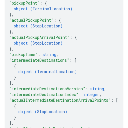
"pickupPoint"
: 
{
object (
TerminalLocation
)
}
,
"actualPickupPoint"
: 
{
object (
StopLocation
)
}
,
"actualPickupArrivalPoint"
: 
{
object (
StopLocation
)
}
,
"pickupTime"
: 
string
,
"intermediateDestinations"
: 
[
{
object (
TerminalLocation
)
}
]
,
"intermediateDestinationsVersion"
: 
string
,
"intermediateDestinationIndex"
: 
integer
,
"actualIntermediateDestinationArrivalPoints"
: 
[
{
object (
StopLocation
)
}
]
,