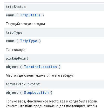
trip
Status
enum (
TripStatus
)
Текущий статус поездки.
trip
Type
enum (
TripType
)
Тип поездки.
pickup
Point
object (
TerminalLocation
)
Место, где клиент укажет, что его заберут.
actual
Pickup
Point
object (
StopLocation
)
Только ввод. Фактическое место, где и когда был забран
клиент. Это поле предназначено для поставщика, чтобы