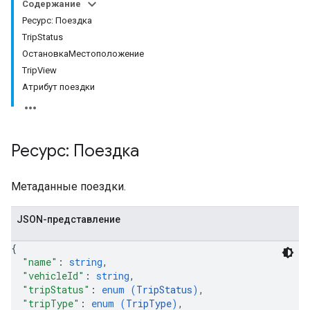
Содержание
Ресурс: Поездка
TripStatus
ОстановкаМестоположение
TripView
Атрибут поездки
Ресурс: Поездка
Метаданные поездки.
JSON-представление
{
"name"
: 
string
,
"vehicleId"
: 
string
,
"tripStatus"
: 
enum (
TripStatus
)
,
"tripType"
: 
enum (
TripType
)
,