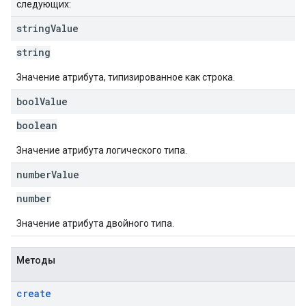
следующих:
string
Value
string
Значение атрибута, типизированное как строка.
bool
Value
boolean
Значение атрибута логического типа.
number
Value
number
Значение атрибута двойного типа.
Методы
create