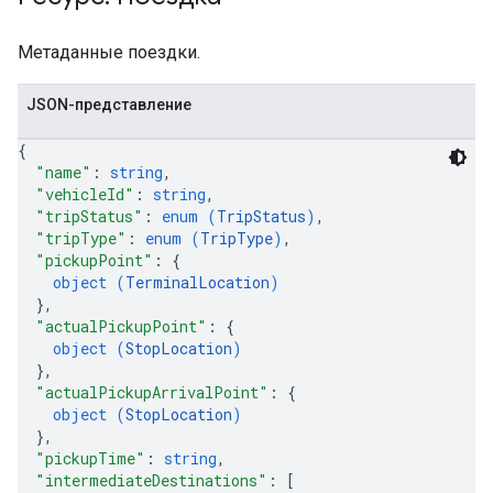
Метаданные поездки.
JSON-представление
{
"name"
: 
string
,
"vehicleId"
: 
string
,
"tripStatus"
: 
enum (
TripStatus
)
,
"tripType"
: 
enum (
TripType
)
,
"pickupPoint"
: 
{
object (
TerminalLocation
)
}
,
"actualPickupPoint"
: 
{
object (
StopLocation
)
}
,
"actualPickupArrivalPoint"
: 
{
object (
StopLocation
)
}
,
"pickupTime"
: 
string
,
"intermediateDestinations"
: 
[