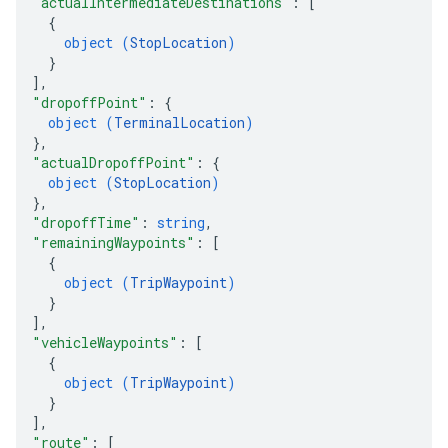
"actualIntermediateDestinations"
: 
[
{
object (
StopLocation
)
}
]
,
"dropoffPoint"
: 
{
object (
TerminalLocation
)
}
,
"actualDropoffPoint"
: 
{
object (
StopLocation
)
}
,
"dropoffTime"
: 
string
,
"remainingWaypoints"
: 
[
{
object (
TripWaypoint
)
}
]
,
"vehicleWaypoints"
: 
[
{
object (
TripWaypoint
)
}
]
,
"route"
: 
[