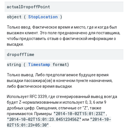
actual
Dropoff
Point
object (
StopLocation
)
Только ввод. Фактическое время и место, где и когда был
высажен клиент. Это поле предназначено для поставщика,
чтобы предоставить отзыв о фактической информации о
высадке.
dropoff
Time
string (
Timestamp
format)
Только вывод. Либо предполагаемое будущее время
высадки пассажира(ов) в конечном пункте назначения,
либо фактическое время высадки.
Использует RFC 3339, где сгенерированный вывод всегда
будет Z-нормализованным и использует 0, 3, 6 или 9
дробных цифр. Смещения, отличные от "Z", также
"2014-10-02T15:01:23Z"
принимаются. Примеры:
,
"2014-10-02T15:01:23.045123456Z"
"2014-10-
или
02T15:01:23+05:30"
.