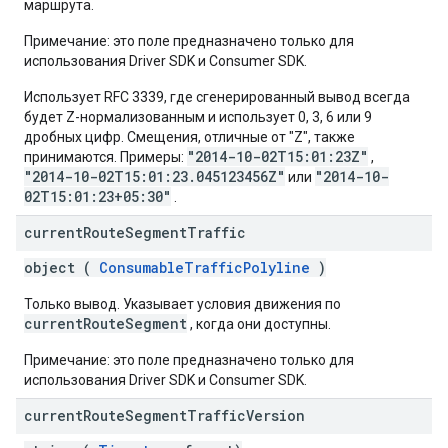
маршрута.
Примечание: это поле предназначено только для
использования Driver SDK и Consumer SDK.
Использует RFC 3339, где сгенерированный вывод всегда
будет Z-нормализованным и использует 0, 3, 6 или 9
дробных цифр. Смещения, отличные от "Z", также
"2014-10-02T15:01:23Z"
принимаются. Примеры:
,
"2014-10-02T15:01:23.045123456Z"
"2014-10-
или
02T15:01:23+05:30"
.
current
Route
Segment
Traffic
object (
ConsumableTrafficPolyline
)
Только вывод. Указывает условия движения по
currentRouteSegment
, когда они доступны.
Примечание: это поле предназначено только для
использования Driver SDK и Consumer SDK.
current
Route
Segment
Traffic
Version