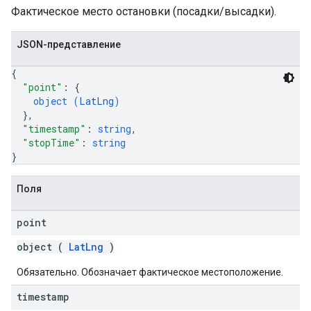
Фактическое место остановки (посадки/высадки).
JSON-представление
{
"point"
: 
{
object (
LatLng
)
}
,
"timestamp"
: 
string
,
"stopTime"
: 
string
}
Поля
point
object (
LatLng
)
Обязательно. Обозначает фактическое местоположение.
timestamp