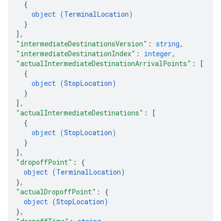
{
object (
TerminalLocation
)
}
]
,
"intermediateDestinationsVersion"
: 
string
,
"intermediateDestinationIndex"
: 
integer
,
"actualIntermediateDestinationArrivalPoints"
: 
[
{
object (
StopLocation
)
}
]
,
"actualIntermediateDestinations"
: 
[
{
object (
StopLocation
)
}
]
,
"dropoffPoint"
: 
{
object (
TerminalLocation
)
}
,
"actualDropoffPoint"
: 
{
object (
StopLocation
)
}
,