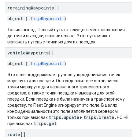
remaining
Waypoints[]
object (
TripWaypoint
)
Только вывод. Полный путь от текущего местоположения
до точки высадки, включительно. Этот путь может
включать путевые точки из других поездок.
vehicle
Waypoints[]
object (
TripWaypoint
)
Это поле поддерживает ручное упорядочивание точек
маршрута для поездки. Оно содержит все оставшиеся
точки маршрута для назначенного транспортного
средства, а также точки посадки и высадки для этой
поездки. Если поездка не была назначена транспортному
средству, то Fleet Engine игнорирует это поле. В целях
конфиденциальности это поле заполняется сервером
trips.update
trips.create
только при вызовах
и
, НО НЕ
trips.get
при вызовах
.
route[]