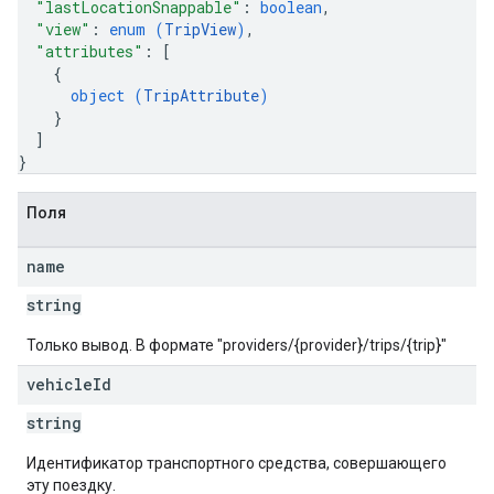
"lastLocationSnappable"
: 
boolean
,
"view"
: 
enum (
TripView
)
,
"attributes"
: 
[
{
object (
TripAttribute
)
}
]
}
Поля
name
string
Только вывод. В формате "providers/{provider}/trips/{trip}"
vehicle
Id
string
Идентификатор транспортного средства, совершающего
эту поездку.