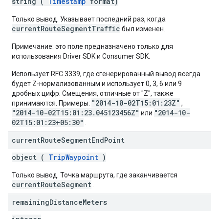
string (
Timestamp
format)
Только вывод. Указывает последний раз, когда
currentRouteSegmentTraffic
был изменен.
Примечание: это поле предназначено только для
использования Driver SDK и Consumer SDK.
Использует RFC 3339, где сгенерированный вывод всегда
будет Z-нормализованным и использует 0, 3, 6 или 9
дробных цифр. Смещения, отличные от "Z", также
"2014-10-02T15:01:23Z"
принимаются. Примеры:
,
"2014-10-02T15:01:23.045123456Z"
"2014-10-
или
02T15:01:23+05:30"
.
current
Route
Segment
End
Point
object (
TripWaypoint
)
Только вывод. Точка маршрута, где заканчивается
currentRouteSegment
.
remaining
Distance
Meters