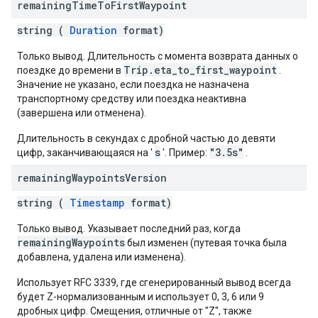
remaining
Time
To
First
Waypoint
string (
Duration
format)
Только вывод. Длительность с момента возврата данных о
Trip.eta_to_first_waypoint
поездке до времени в
.
Значение не указано, если поездка не назначена
транспортному средству или поездка неактивна
(завершена или отменена).
Длительность в секундах с дробной частью до девяти
s
"3.5s"
цифр, заканчивающаяся на '
'. Пример:
.
remaining
Waypoints
Version
string (
Timestamp
format)
Только вывод. Указывает последний раз, когда
remainingWaypoints
был изменен (путевая точка была
добавлена, удалена или изменена).
Использует RFC 3339, где сгенерированный вывод всегда
будет Z-нормализованным и использует 0, 3, 6 или 9
дробных цифр. Смещения, отличные от "Z", также