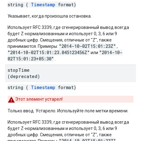
string (
Timestamp
format)
Указывает, когда произошла остановка.
Использует RFC 3339, где сгенерированный вывод всегда
будет Z-нормализованным и использует 0, 3, 6 или 9
дробных цифр. Смещения, отличные от "Z", также
"2014-10-02T15:01:23Z"
принимаются. Примеры:
,
"2014-10-02T15:01:23.045123456Z"
"2014-10-
или
02T15:01:23+05:30"
.
stop
Time
(deprecated)
string (
Timestamp
format)
Этот элемент устарел!
Только ввод. Устарело. Используйте поле метки времени.
Использует RFC 3339, где сгенерированный вывод всегда
будет Z-нормализованным и использует 0, 3, 6 или 9
дробных цифр. Смещения, отличные от "Z", также
"2014-10-02T15:01:23Z"