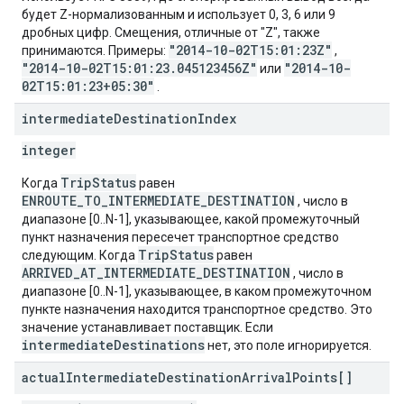
будет Z-нормализованным и использует 0, 3, 6 или 9
дробных цифр. Смещения, отличные от "Z", также
"2014-10-02T15:01:23Z"
принимаются. Примеры:
,
"2014-10-02T15:01:23.045123456Z"
"2014-10-
или
02T15:01:23+05:30"
.
intermediate
Destination
Index
integer
TripStatus
Когда
равен
ENROUTE_TO_INTERMEDIATE_DESTINATION
, число в
диапазоне [0..N-1], указывающее, какой промежуточный
пункт назначения пересечет транспортное средство
TripStatus
следующим. Когда
равен
ARRIVED_AT_INTERMEDIATE_DESTINATION
, число в
диапазоне [0..N-1], указывающее, в каком промежуточном
пункте назначения находится транспортное средство. Это
значение устанавливает поставщик. Если
intermediateDestinations
нет, это поле игнорируется.
actual
Intermediate
Destination
Arrival
Points[]