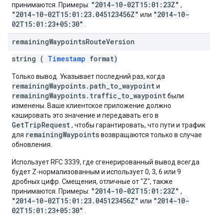
"2014-10-02T15:01:23Z"
принимаются. Примеры:
,
"2014-10-02T15:01:23.045123456Z"
"2014-10-
или
02T15:01:23+05:30"
.
remaining
Waypoints
Route
Version
string (
Timestamp
format)
Только вывод. Указывает последний раз, когда
remainingWaypoints.path_to_waypoint
и
remainingWaypoints.traffic_to_waypoint
были
изменены. Ваше клиентское приложение должно
кэшировать это значение и передавать его в
GetTripRequest
, чтобы гарантировать, что пути и трафик
remainingWaypoints
для
возвращаются только в случае
обновления.
Использует RFC 3339, где сгенерированный вывод всегда
будет Z-нормализованным и использует 0, 3, 6 или 9
дробных цифр. Смещения, отличные от "Z", также
"2014-10-02T15:01:23Z"
принимаются. Примеры:
,
"2014-10-02T15:01:23.045123456Z"
"2014-10-
или
02T15:01:23+05:30"
.