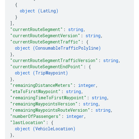
{
object (
LatLng
)
}
]
,
"currentRouteSegment"
: 
string
,
"currentRouteSegmentVersion"
: 
string
,
"currentRouteSegmentTraffic"
: 
{
object (
ConsumableTrafficPolyline
)
}
,
"currentRouteSegmentTrafficVersion"
: 
string
,
"currentRouteSegmentEndPoint"
: 
{
object (
TripWaypoint
)
}
,
"remainingDistanceMeters"
: 
integer
,
"etaToFirstWaypoint"
: 
string
,
"remainingTimeToFirstWaypoint"
: 
string
,
"remainingWaypointsVersion"
: 
string
,
"remainingWaypointsRouteVersion"
: 
string
,
"numberOfPassengers"
: 
integer
,
"lastLocation"
: 
{
object (
VehicleLocation
)
}
,