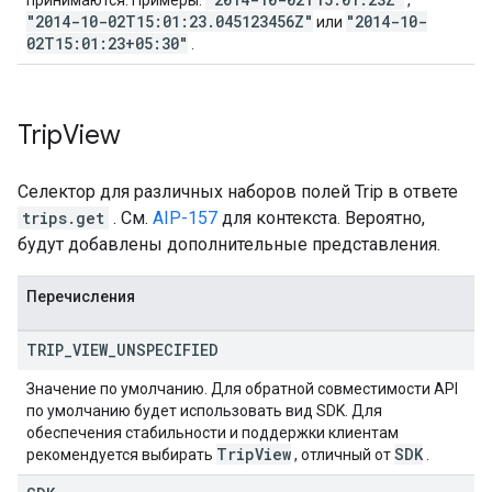
принимаются. Примеры:
,
"2014-10-02T15:01:23.045123456Z"
"2014-10-
или
02T15:01:23+05:30"
.
Trip
View
Селектор для различных наборов полей Trip в ответе
trips.get
. См.
AIP-157
для контекста. Вероятно,
будут добавлены дополнительные представления.
Перечисления
TRIP
_
VIEW
_
UNSPECIFIED
Значение по умолчанию. Для обратной совместимости API
по умолчанию будет использовать вид SDK. Для
обеспечения стабильности и поддержки клиентам
Trip
View
SDK
рекомендуется выбирать
, отличный от
.