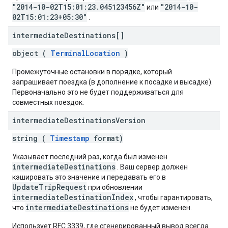
"2014-10-02T15:01:23.045123456Z"
"2014-10-
или
02T15:01:23+05:30"
.
intermediate
Destinations[]
object (
TerminalLocation
)
Промежуточные остановки в порядке, который
запрашивает поездка (в дополнение к посадке и высадке).
Первоначально это не будет поддерживаться для
совместных поездок.
intermediate
Destinations
Version
string (
Timestamp
format)
Указывает последний раз, когда был изменен
intermediateDestinations
. Ваш сервер должен
кэшировать это значение и передавать его в
UpdateTripRequest
при обновлении
intermediateDestinationIndex
, чтобы гарантировать,
intermediateDestinations
что
не будет изменен.
Использует RFC 3339, где сгенерированный вывод всегда