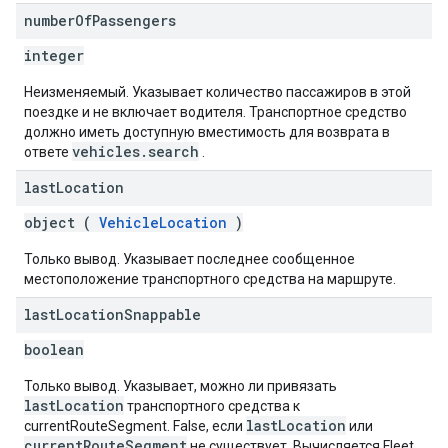
number
Of
Passengers
integer
Неизменяемый. Указывает количество пассажиров в этой
поездке и не включает водителя. Транспортное средство
должно иметь доступную вместимость для возврата в
vehicles.search
ответе
.
last
Location
object (
VehicleLocation
)
Только вывод. Указывает последнее сообщенное
местоположение транспортного средства на маршруте.
last
Location
Snappable
boolean
Только вывод. Указывает, можно ли привязать
lastLocation
транспортного средства к
lastLocation
currentRouteSegment. False, если
или
currentRouteSegment
не существует. Вычисляется Fleet