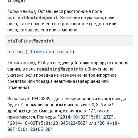
integer
Только вывод. Оставшееся расстояние в поле
currentRouteSegment
. Значение не указано, если
поездка не назначена на транспортное средство или
поездка завершена или отменена.
eta
To
First
Waypoint
string (
Timestamp
format)
Только вывод. ETA до следующей точки маршрута (первая
remainingWaypoints
запись в поле
). Значение не
указано, если поездка не назначена на транспортное
средство или поездка неактивна (завершена или
отменена).
Использует RFC 3339, где сгенерированный вывод всегда
будет Z-нормализованным и использует 0, 3, 6 или 9
дробных цифр. Смещения, отличные от "Z", также
"2014-10-02T15:01:23Z"
принимаются. Примеры:
,
"2014-10-02T15:01:23.045123456Z"
"2014-10-
или
02T15:01:23+05:30"
.