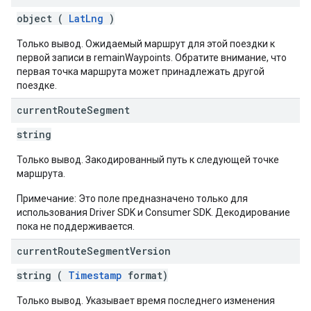
object (
LatLng
)
Только вывод. Ожидаемый маршрут для этой поездки к
первой записи в remainWaypoints. Обратите внимание, что
первая точка маршрута может принадлежать другой
поездке.
current
Route
Segment
string
Только вывод. Закодированный путь к следующей точке
маршрута.
Примечание: Это поле предназначено только для
использования Driver SDK и Consumer SDK. Декодирование
пока не поддерживается.
current
Route
Segment
Version
string (
Timestamp
format)
Только вывод. Указывает время последнего изменения