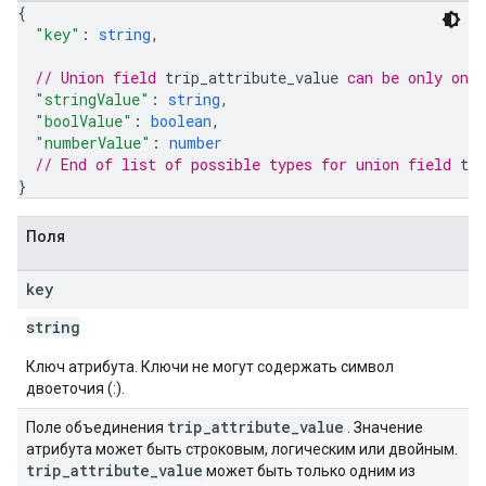
{
"key"
: 
string
,
// Union field 
trip_attribute_value
 can be only one
"stringValue"
: 
string
,
"boolValue"
: 
boolean
,
"numberValue"
: 
number
// End of list of possible types for union field 
tri
}
Поля
key
string
Ключ атрибута. Ключи не могут содержать символ
двоеточия (:).
trip
_
attribute
_
value
Поле объединения
. Значение
атрибута может быть строковым, логическим или двойным.
trip
_
attribute
_
value
может быть только одним из