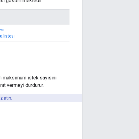
ası gösterilmektedir.
esi
 listesi
ilen maksimum istek sayısını
anıt vermeyi durdurur.
z atın.