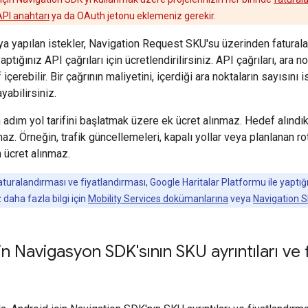
API anahtarı
ya da OAuth jetonu eklemeniz gerekir.
a yapılan istekler, Navigation Request SKU'su üzerinden faturaland
ptığınız API çağrıları için ücretlendirilirsiniz. API çağrıları, ara n
içerebilir. Bir çağrının maliyetini, içerdiği ara noktaların sayısını 
yabilirsiniz.
m adım yol tarifini başlatmak üzere ek ücret alınmaz. Hedef alındıkt
maz. Örneğin, trafik güncellemeleri, kapalı yollar veya planlanan 
n ücret alınmaz.
turalandırması ve fiyatlandırması, Google Haritalar Platformu ile yaptığ
daha fazla bilgi için
Mobility Services dokümanlarına
veya
Navigation SD
in Navigasyon SDK'sının SKU ayrıntıları ve 