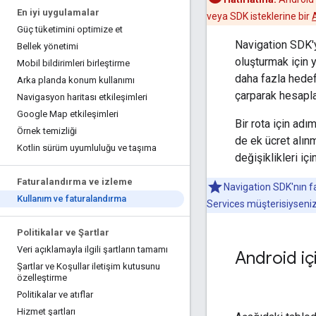
En iyi uygulamalar
veya SDK isteklerine bir
Güç tüketimini optimize et
Navigation SDK'y
Bellek yönetimi
oluşturmak için ya
Mobil bildirimleri birleştirme
daha fazla hedef 
Arka planda konum kullanımı
çarparak hesapla
Navigasyon haritası etkileşimleri
Google Map etkileşimleri
Bir rota için adı
Örnek temizliği
de ek ücret alın
Kotlin sürüm uyumluluğu ve taşıma
değişiklikleri içi
Faturalandırma ve izleme
Navigation SDK'nın fa
Kullanım ve faturalandırma
Services müşterisiyseniz 
Politikalar ve Şartlar
Veri açıklamayla ilgili şartların tamamı
Android iç
Şartlar ve Koşullar iletişim kutusunu
özelleştirme
Politikalar ve atıflar
Hizmet şartları