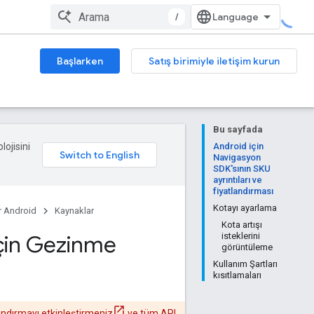
/
Başlarken
Satış birimiyle iletişim kurun
Bu sayfada
lojisini
Android için
Navigasyon
SDK'sının SKU
ayrıntıları ve
fiyatlandırması
Kotayı ayarlama
r Android
Kaynaklar
Kota artışı
için Gezinme
isteklerini
görüntüleme
Kullanım Şartları
kısıtlamaları
andırmayı etkinleştirmeniz
ve tüm API