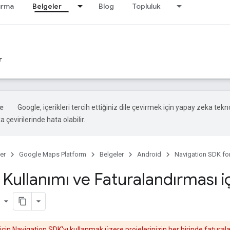
ırma
Belgeler
Blog
Topluluk
r
Google, içerikleri tercih ettiğiniz dile çevirmek için yapay zeka tekno
 çevirilerinde hata olabilir.
er
Google Maps Platform
Belgeler
Android
Navigation SDK fo
 Kullanımı ve Faturalandırması 
er
çin Navigation SDK'yı kullanmak üzere projelerinizin her birinde
fatural