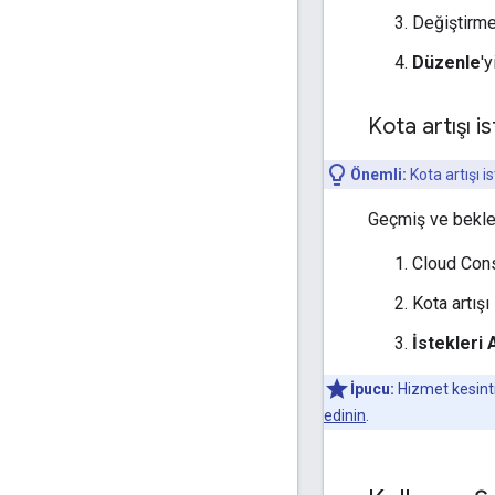
Değiştirme
Düzenle
'y
Kota artışı i
Önemli:
Kota artışı 
Geçmiş ve bekley
Cloud Con
Kota artışı
İstekleri 
İpucu:
Hizmet kesintil
edinin
.