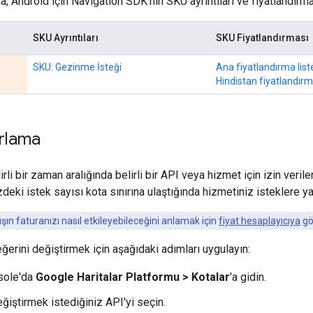
a, Android için Navigation SDK'nın SKU ayrıntıları ve fiyatlandırm
SKU Ayrıntıları
SKU Fiyatlandırması
SKU: Gezinme İsteği
Ana fiyatlandırma list
Hindistan fiyatlandırma
arlama
elirli bir zaman aralığında belirli bir API veya hizmet için izin ver
zdeki istek sayısı kota sınırına ulaştığında hizmetiniz isteklere y
şın faturanızı nasıl etkileyebileceğini anlamak için
fiyat hesaplayıcıya
gö
ğerini değiştirmek için aşağıdaki adımları uygulayın:
sole'da
Google Haritalar Platformu > Kotalar
'a gidin.
ğiştirmek istediğiniz API'yi seçin.