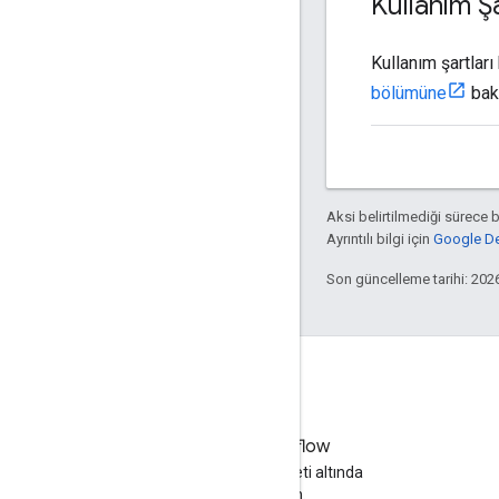
Kullanım Şa
Kullanım şartları
bölümüne
bak
Aksi belirtilmediği sürece 
Ayrıntılı bilgi için
Google Dev
Son güncelleme tarihi: 202
Stack Overflow
google-maps etiketi altında
soru sorun.