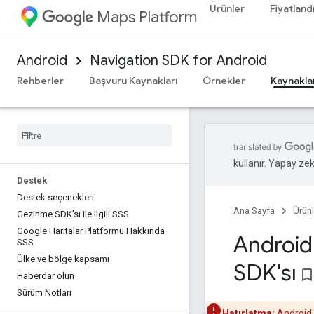
Ürünler
Fiyatland
Maps Platform
Android
Navigation SDK for Android
Rehberler
Başvuru Kaynakları
Örnekler
Kaynakla
kullanır. Yapay zeka
Destek
Destek seçenekleri
Ana Sayfa
Ürünl
Gezinme SDK'sı ile ilgili SSS
Google Haritalar Platformu Hakkında
Android
SSS
Ülke ve bölge kapsamı
SDK'sı
bookmark_bord
Haberdar olun
Sürüm Notları
Hatırlatma:
Android i