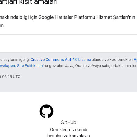
rtları kısıtlamaları
 hakkında bilgi için Google Haritalar Platformu Hizmet Şartları'nın
ın.
bu sayfanın içeriği
Creative Commons Atıf 4.0 Lisansı
altında ve kod örnekleri
A
elopers Site Politikaları
'na göz atın. Java, Oracle ve/veya satış ortaklarının tesc
6-06-19 UTC.
GitHub
Örneklerimizi kendi
hesabınıza kopyalayıp