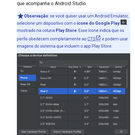
que acompanha o Android Studio.
Observação
: se você quiser usar um Android Emulator,
selecione um dispositivo com o
ícone do Google Play
,
mostrado na coluna
Play Store
. Esse ícone indica que os
perfis obedecem completamente ao
CTS
e podem usar
imagens do sistema que incluem o app Play Store: