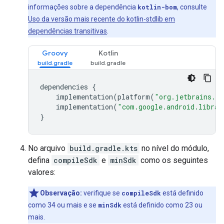
informações sobre a dependência
kotlin-bom
, consulte
Uso da versão mais recente do kotlin-stdlib em
dependências transitivas
.
Groovy
Kotlin
dependencies
{
implementation
(
platform
(
"org.jetbrains.ko
implementation
(
"com.google.android.librar
}
No arquivo
build.gradle.kts
no nível do módulo,
defina
compileSdk
e
minSdk
como os seguintes
valores:
Observação:
verifique se
compileSdk
está definido
como 34 ou mais e se
minSdk
está definido como 23 ou
mais.