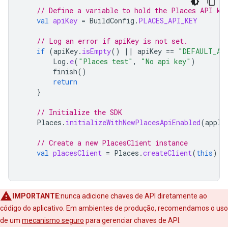
// Define a variable to hold the Places API ke
val
apiKey
=
BuildConfig
.
PLACES_API_KEY
// Log an error if apiKey is not set.
if
(
apiKey
.
isEmpty
()
||
apiKey
==
"DEFAULT_AP
Log
.
e
(
"Places test"
,
"No api key"
)
finish
()
return
}
// Initialize the SDK
Places
.
initializeWithNewPlacesApiEnabled
(
appli
// Create a new PlacesClient instance
val
placesClient
=
Places
.
createClient
(
this
)
IMPORTANTE
:nunca adicione chaves de API diretamente ao
código do aplicativo. Em ambientes de produção, recomendamos o uso
de um
mecanismo seguro
para gerenciar chaves de API.