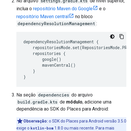
No arquivo
settings.gradle.kts
de nível superior,
inclua o
repositório Maven do Google
e o
repositório Maven central
no bloco
dependencyResolutionManagement
:
dependencyResolutionManagement {
repositoriesMode.set(RepositoriesMode.PRE
repositories {
google()
mavenCentral()
}
}
Na seção
dependencies
do arquivo
build.gradle.kts
de
módulo
, adicione uma
dependência ao SDK do Places para Android:
Observação:
o SDK do Places para Android versão 3.5.0
exige o
kotlin-bom
1.8.0 ou mais recente. Para mais