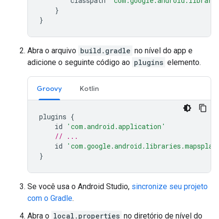
classpath
"com.google.android.librari
}
}
Abra o arquivo
build.gradle
no nível do app e
adicione o seguinte código ao
plugins
elemento.
Groovy
Kotlin
plugins
{
id
'com.android.application'
// ...
id
'com.google.android.libraries.mapsplat
}
Se você usa o Android Studio,
sincronize seu projeto
com o Gradle
.
Abra o
local.properties
no diretório de nível do