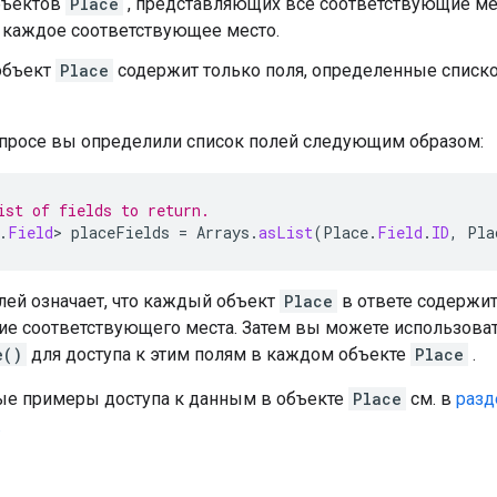
бъектов
Place
, представляющих все соответствующие мес
 каждое соответствующее место.
объект
Place
содержит только поля, определенные списк
апросе вы определили список полей следующим образом:
ist of fields to return.
.
Field
>
placeFields
=
Arrays
.
asList
(
Place
.
Field
.
ID
,
Pla
лей означает, что каждый объект
Place
в ответе содержит
ние соответствующего места. Затем вы можете использов
e()
для доступа к этим полям в каждом объекте
Place
.
е примеры доступа к данным в объекте
Place
см. в
разд
.