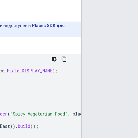
и недоступен в
Places SDK для
ce
.
Field
.
DISPLAY_NAME
);
der
(
"Spicy Vegetarian Food"
,
placeFields
)
East
)).
build
();