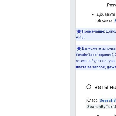
Резу
Добавьте
объекта
Примечание:
Допол
API»
.
Вы можете исполь
FetchPlaceRequest
).
ответ не будет получе
плата за запрос, даже
Ответы на
Класс
SearchB
SearchByText