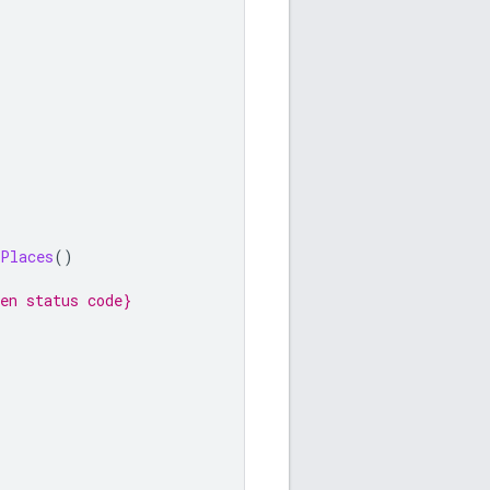
tPlaces
()
en status code}