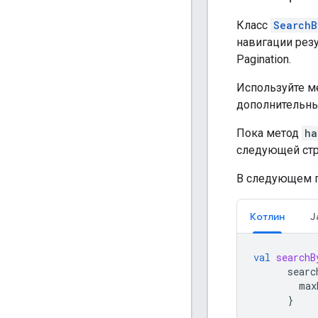
Класс
SearchB
навигации рез
Pagination.
Используйте м
дополнительные
Пока метод
ha
следующей стр
В следующем п
Котлин
J
val
searchB
searc
max
}