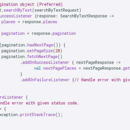
gination object (Preferred)
t
.
searchByText
(
searchByTextRequest
)
uccessListener
{
response
:
SearchByTextResponse
-
places
=
response
.
places
pagination
=
response
.
pagination
(
pagination
.
hasNextPage
())
{
pagination
.
setPageSize
(
20
)
pagination
.
fetchNextPage
()
.
addOnSuccessListener
{
nextPageResponse
-
val
nextPagePlaces
=
nextPageResponse
.
ge
}
.
addOnFailureListener
{
// Handle error with giv
reListener
{
ndle error with given status code.
>
{
xception
.
printStackTrace
();