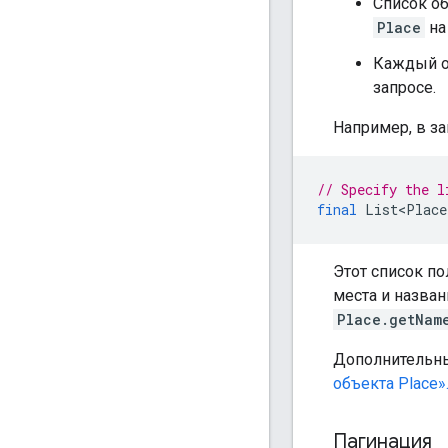
Список о
Place
на
Каждый 
запросе.
Например, в з
// Specify the l
final
List<Place
Этот список по
места и назва
Place.getNam
Дополнительны
объекта Place»
Пагинация