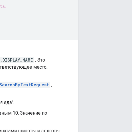
ts.
.DISPLAY_NAME
. Это
тветствующее место,
SearchByTextRequest
,
я еда".
вным 10. Значение по
инатами широты и долготы.