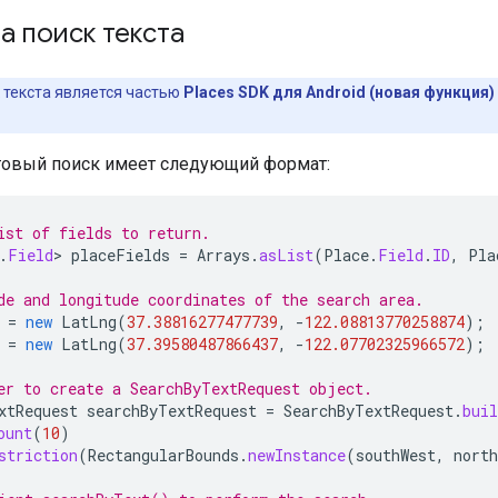
а поиск текста
 текста является частью
Places SDK для Android (новая функция)
стовый поиск имеет следующий формат:
ist of fields to return.
.
Field
>
placeFields
=
Arrays
.
asList
(
Place
.
Field
.
ID
,
Pla
de and longitude coordinates of the search area.
=
new
LatLng
(
37.38816277477739
,
-
122.08813770258874
);
=
new
LatLng
(
37.39580487866437
,
-
122.07702325966572
);
er to create a SearchByTextRequest object.
xtRequest
searchByTextRequest
=
SearchByTextRequest
.
buil
ount
(
10
)
striction
(
RectangularBounds
.
newInstance
(
southWest
,
north