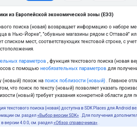
ики из Европейской экономической зоны (ЕЭЗ)
ового поиска (новая) возвращает информацию о наборе мес
цца в Нью-Йорке", "обувные магазины рядом с Оттавой" или 
ет списком мест, соответствующих текстовой строке, с уч
стоположения.
тельных параметров
, функция текстового поиска (новая в
росов с помощью
необязательных параметров
для получени
у (новый) похож на
поиск поблизости (новый)
. Главное от
том, что поиск по тексту (новый) позволяет указать произв
изости (новый) требует указания конкретной области для п
ия текстового поиска (новая) доступна в SDK Places для Android ве
мации см. раздел
«Выбор версии SDK»
. Для получения дополните
 в версии 4.0.0, см. раздел
«Обзор справочника»
.