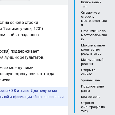
Включенный
тип
Смещение в
сторону
местоположени
т на основе строки
я
"Главная улица, 123").
Ограничение по
етом любых заданных
местоположени
ю
Максимальное
количество
ерсия) поддерживает
результатов
я лучших результатов.
Минимальный
рейтинг
личие между ними
Открыто
ольную строку поиска, тогда
сейчас
оиска.
Уровень цен
Предпочтение
рсии 3.3.0 и выше. Для получения
ранга
льной информации об использовании
код региона
Строгая
фильтрация по
типу