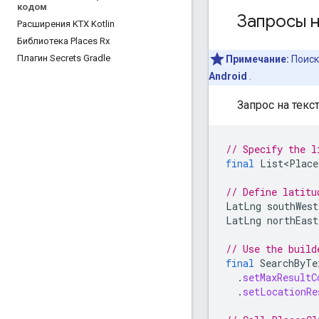
кодом
Запросы н
Расширения KTX Kotlin
Библиотека Places Rx
Плагин Secrets Gradle
Примечание:
Поиск
Android
.
Запрос на тек
// Specify the l
final
List<Place
// Define latitu
LatLng
southWest
LatLng
northEast
// Use the build
final
SearchByTe
.
setMaxResultC
.
setLocationRe