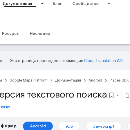
Документация
Блог
Сообщество
Ресурсы
Наследие
Эта страница переведена с помощью
Cloud Translation API
.
ы
Google Maps Platform
Документация
Android
Places SDK 
ерсия текстового поиска
bookmark_border
пуску
тформу:
Android
iOS
JavaScript