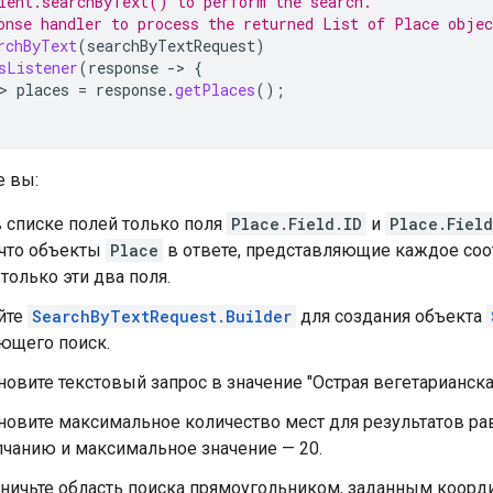
ient.searchByText() to perform the search.
onse handler to process the returned List of Place objec
rchByText
(
searchByTextRequest
)
sListener
(
response
->
{
>
places
=
response
.
getPlaces
();
е вы:
 списке полей только поля
Place.Field.ID
и
Place.Field
 что объекты
Place
в ответе, представляющие каждое соо
только эти два поля.
йте
SearchByTextRequest.Builder
для создания объекта
ющего поиск.
новите текстовый запрос в значение "Острая вегетарианска
новите максимальное количество мест для результатов ра
чанию и максимальное значение — 20.
ничьте область поиска прямоугольником, заданным коорд