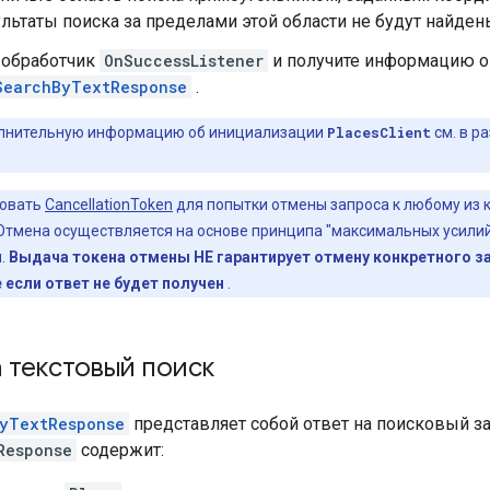
льтаты поиска за пределами этой области не будут найден
 обработчик
OnSuccessListener
и получите информацию о
SearchByTextResponse
.
нительную информацию об инициализации
PlacesClient
см. в р
зовать
CancellationToken
для попытки отмены запроса к любому из 
 Отмена осуществляется на основе принципа "максимальных усилий
н.
Выдача токена отмены НЕ гарантирует отмену конкретного за
 если ответ не будет получен
.
 текстовый поиск
yTextResponse
представляет собой ответ на поисковый за
Response
содержит: