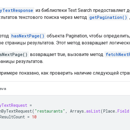
yTextResponse
из библиотеки Text Search предоставляет д
ультатов текстового поиска через метод
getPagination()
етод
hasNextPage()
объекта Pagination, чтобы определить
 страницы результатов. Этот метод возвращает логическое 
sNextPage()
возвращает true, вызовите метод
fetchNext
аницы результатов.
римере показано, как проверить наличие следующей стран
ava
yTextRequest
=
hByTextRequest
(
"restaurants"
,
Arrays
.
asList
(
Place
.
Field
ResultCount
=
10