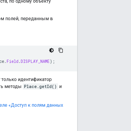
та, по одному объекту
ом полей, переданным в
ce
.
Field
.
DISPLAY_NAME
);
 только идентификатор
ать методы
Place.getId()
и
еле «Доступ к полям данных