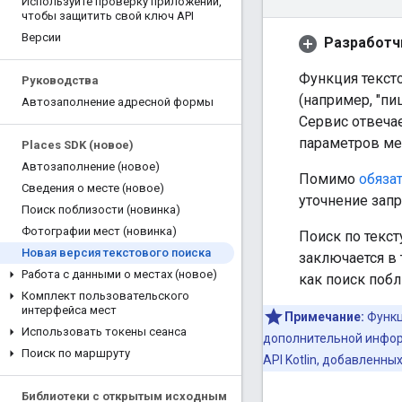
Используйте проверку приложений
,
чтобы защитить свой ключ API
Версии
Разработч
Функция текст
Руководства
(например, "пи
Автозаполнение адресной формы
Сервис отвеча
параметров ме
Places SDK (новое)
Автозаполнение (новое)
Помимо
обяза
Сведения о месте (новое)
уточнение зап
Поиск поблизости (новинка)
Фотографии мест (новинка)
Поиск по текст
Новая версия текстового поиска
заключается в 
Работа с данными о местах (новое)
как поиск побл
Комплект пользовательского
интерфейса мест
Примечание:
Функц
Использовать токены сеанса
дополнительной инфор
Поиск по маршруту
API Kotlin, добавленных
Библиотеки с открытым исходным