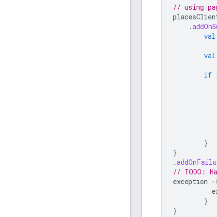
// using pa
placesClien
.
addOnS
val
val
if
}
}
.
addOnFailu
// TODO: Ha
exception
-
e
}
}