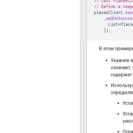
// Call PlacesCl
// Define a resp
placesClient
.
sea
.
addOnSucces
List<Place
});
В этом пример
Укажите в
означает,
содержат 
Использу
определя
Уста
Уста
умол
Огра