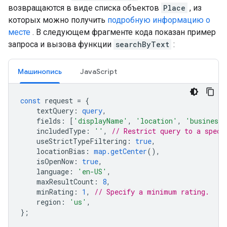
возвращаются в виде списка объектов
Place
, из
которых можно получить
подробную информацию о
месте
. В следующем фрагменте кода показан пример
запроса и вызова функции
searchByText
:
Машинопись
JavaScript
const
request
=
{
textQuery
:
query
,
fields
:
[
'displayName'
,
'location'
,
'businessS
includedType
:
''
,
// Restrict query to a speci
useStrictTypeFiltering
:
true
,
locationBias
:
map.getCenter
(),
isOpenNow
:
true
,
language
:
'en-US'
,
maxResultCount
:
8
,
minRating
:
1
,
// Specify a minimum rating.
region
:
'us'
,
};