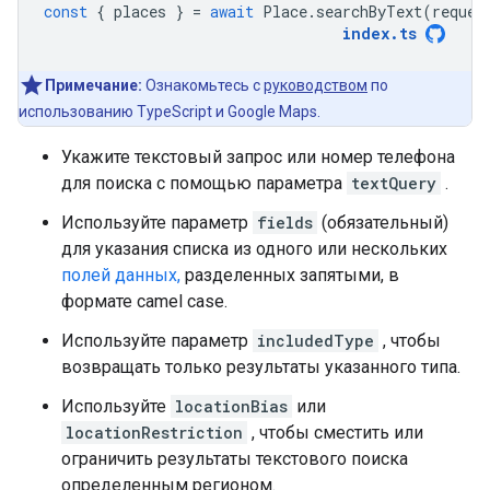
const
{
places
}
=
await
Place
.
searchByText
(
reques
index
.
ts
Примечание:
Ознакомьтесь с
руководством
по
использованию TypeScript и Google Maps.
Укажите текстовый запрос или номер телефона
для поиска с помощью параметра
textQuery
.
Используйте параметр
fields
(обязательный)
для указания списка из одного или нескольких
полей данных,
разделенных запятыми, в
формате camel case.
Используйте параметр
includedType
, чтобы
возвращать только результаты указанного типа.
Используйте
locationBias
или
locationRestriction
, чтобы сместить или
ограничить результаты текстового поиска
определенным регионом.