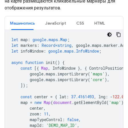
на карте размещаются кликабельные маркеры для
отображения результатов.
Машинопись
JavaScript
CSS
HTML
let
map
:
google.maps.Map
;
let
markers
:
Record<string
,
google
.
maps
.
marker
.
Adv
let
infoWindow
:
google.maps.InfoWindow
;
async
function
init
()
{
const
[{
Map
,
InfoWindow
},
{
ControlPosition
google
.
maps
.
importLibrary
(
'maps'
),
google
.
maps
.
importLibrary
(
'core'
),
]);
const
center
=
{
lat
:
37.4161493
,
lng
:
-
122.08
map
=
new
Map
(
document
.
getElementById
(
'map'
)
!
center
,
zoom
:
11
,
mapTypeControl
:
false
,
mapId
:
'DEMO_MAP_ID'
,