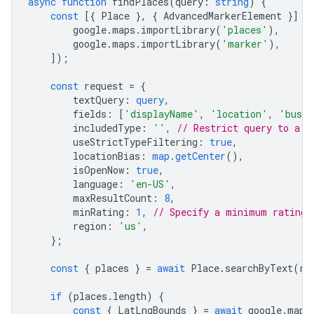
async
function
findPlaces
(
query
:
string
)
{
const
[{
Place
},
{
AdvancedMarkerElement
}]
=
google
.
maps
.
importLibrary
(
'places'
),
google
.
maps
.
importLibrary
(
'marker'
),
]);
const
request
=
{
textQuery
:
query
,
fields
:
[
'displayName'
,
'location'
,
'busin
includedType
:
''
,
// Restrict query to a s
useStrictTypeFiltering
:
true
,
locationBias
:
map.getCenter
(),
isOpenNow
:
true
,
language
:
'en-US'
,
maxResultCount
:
8
,
minRating
:
1
,
// Specify a minimum rating.
region
:
'us'
,
};
const
{
places
}
=
await
Place
.
searchByText
(
re
if
(
places
.
length
)
{
const
{
LatLngBounds
}
=
await
google
.
maps