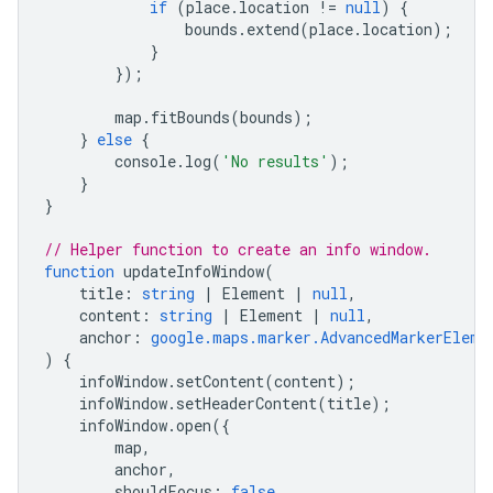
if
(
place
.
location
!=
null
)
{
bounds
.
extend
(
place
.
location
);
}
});
map
.
fitBounds
(
bounds
);
}
else
{
console
.
log
(
'No results'
);
}
}
// Helper function to create an info window.
function
updateInfoWindow
(
title
:
string
|
Element
|
null
,
content
:
string
|
Element
|
null
,
anchor
:
google.maps.marker.AdvancedMarkerEleme
)
{
infoWindow
.
setContent
(
content
);
infoWindow
.
setHeaderContent
(
title
);
infoWindow
.
open
({
map
,
anchor
,
shouldFocus
:
false
,