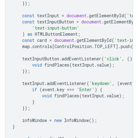
});
const
textInput
=
document
.
getElementById
(
'tex
const
textInputButton
=
document
.
getElementByI
'text-input-button'
)
as
HTMLButtonElement
;
const
card
=
document
.
getElementById
(
'text-inp
map
.
controls
[
ControlPosition
.
TOP_LEFT
].
push
(
c
textInputButton
.
addEventListener
(
'click'
,
()
=
void
findPlaces
(
textInput
.
value
);
});
textInput
.
addEventListener
(
'keydown'
,
(
event
)
if
(
event
.
key
===
'Enter'
)
{
void
findPlaces
(
textInput
.
value
);
}
});
infoWindow
=
new
InfoWindow
();
}