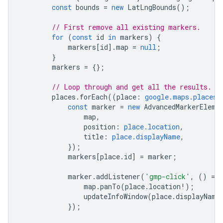
const
bounds
=
new
LatLngBounds
();
// First remove all existing markers.
for
(
const
id
in
markers
)
{
markers
[
id
].
map
=
null
;
}
markers
=
{};
// Loop through and get all the results.
places
.
forEach
((
place
:
google.maps.places.
const
marker
=
new
AdvancedMarkerEleme
map
,
position
:
place.location
,
title
:
place.displayName
,
});
markers
[
place
.
id
]
=
marker
;
marker
.
addListener
(
'gmp-click'
,
()
=
>
map
.
panTo
(
place
.
location
!
);
updateInfoWindow
(
place
.
displayName
});