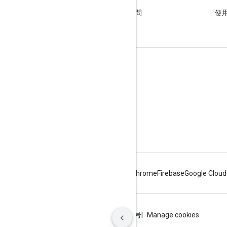
Stack Overflow
使用 google-maps 標記提出問
使用
題。
瞭解詳情
常見問題
API 挑選器
地點 ID 搜尋器
Android
Chrome
Firebase
Google Cloud
條款
隱私權
ICP证合字B2-20070004号
Manage cookies