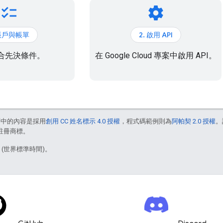
checklist
settings
 帳戶與帳單
2. 啟用 API
合先決條件。
在 Google Cloud 專案中啟用 API。
面中的內容是採用
創用 CC 姓名標示 4.0 授權
，程式碼範例則為
阿帕契 2.0 授權
。
的註冊商標。
1 (世界標準時間)。