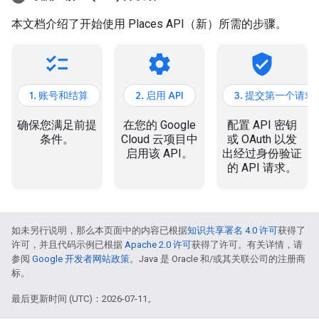
本文档介绍了开始使用 Places API（新）所需的步骤。
checklist
settings
verified_user
1. 账号和结算
2. 启用 API
3. 提交第一个请求
确保您满足前提
在您的 Google
配置 API 密钥
条件。
Cloud 云项目中
或 OAuth 以发
启用该 API。
出经过身份验证
的 API 请求。
如未另行说明，那么本页面中的内容已根据
知识共享署名 4.0 许可
获得了
许可，并且代码示例已根据
Apache 2.0 许可
获得了许可。有关详情，请
参阅
Google 开发者网站政策
。Java 是 Oracle 和/或其关联公司的注册商
标。
最后更新时间 (UTC)：2026-07-11。