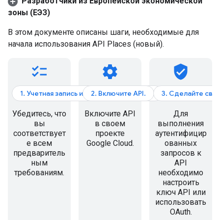
Разработчики из Европейской экономической
зоны (ЕЭЗ)
В этом документе описаны шаги, необходимые для
начала использования API Places (новый).
checklist
settings
verified_user
1. Учетная запись и выставление счетов
2. Включите API.
3. Сделайте сво
Убедитесь, что
Включите API
Для
вы
в своем
выполнения
соответствует
проекте
аутентифицир
е всем
Google Cloud.
ованных
предваритель
запросов к
ным
API
требованиям.
необходимо
настроить
ключ API или
использовать
OAuth.