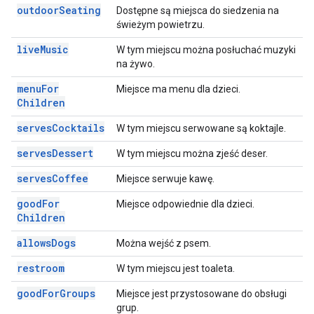
outdoor
Seating
Dostępne są miejsca do siedzenia na
świeżym powietrzu.
live
Music
W tym miejscu można posłuchać muzyki
na żywo.
menu
For
Miejsce ma menu dla dzieci.
Children
serves
Cocktails
W tym miejscu serwowane są koktajle.
serves
Dessert
W tym miejscu można zjeść deser.
serves
Coffee
Miejsce serwuje kawę.
good
For
Miejsce odpowiednie dla dzieci.
Children
allows
Dogs
Można wejść z psem.
restroom
W tym miejscu jest toaleta.
good
For
Groups
Miejsce jest przystosowane do obsługi
grup.