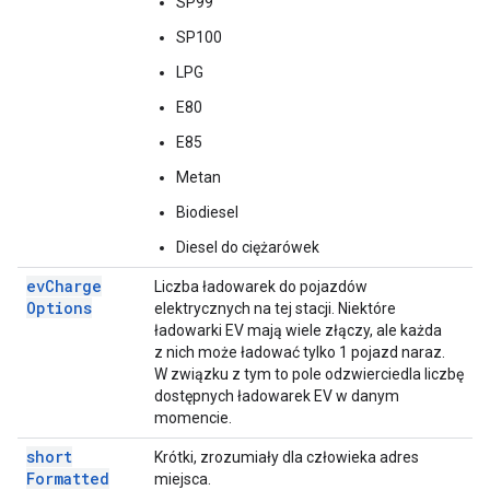
SP99
SP100
LPG
E80
E85
Metan
Biodiesel
Diesel do ciężarówek
ev
Charge
Liczba ładowarek do pojazdów
Options
elektrycznych na tej stacji. Niektóre
ładowarki EV mają wiele złączy, ale każda
z nich może ładować tylko 1 pojazd naraz.
W związku z tym to pole odzwierciedla liczbę
dostępnych ładowarek EV w danym
momencie.
short
Krótki, zrozumiały dla człowieka adres
Formatted
miejsca.