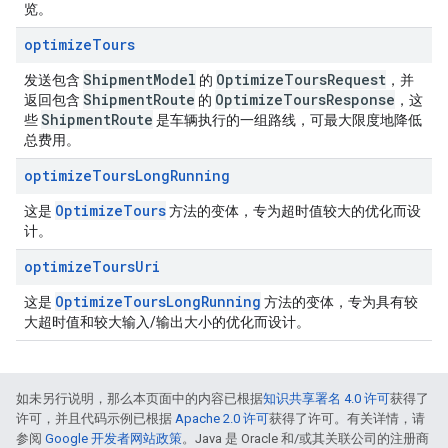
览。
optimize
Tours
Shipment
Model
Optimize
Tours
Request
发送包含
的
，并
Shipment
Route
Optimize
Tours
Response
返回包含
的
，这
Shipment
Route
些
是车辆执行的一组路线，可最大限度地降低
总费用。
optimize
Tours
Long
Running
Optimize
Tours
这是
方法的变体，专为超时值较大的优化而设
计。
optimize
Tours
Uri
Optimize
Tours
Long
Running
这是
方法的变体，专为具有较
大超时值和较大输入/输出大小的优化而设计。
如未另行说明，那么本页面中的内容已根据
知识共享署名 4.0 许可
获得了
许可，并且代码示例已根据
Apache 2.0 许可
获得了许可。有关详情，请
参阅
Google 开发者网站政策
。Java 是 Oracle 和/或其关联公司的注册商