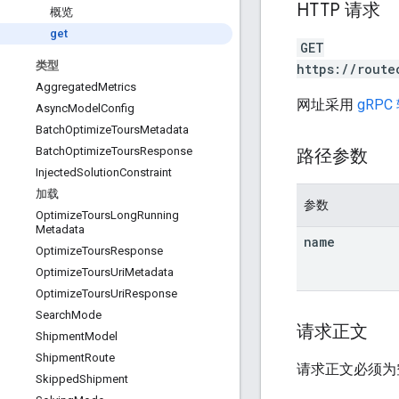
HTTP 请求
概览
get
GET
类型
https://route
Aggregated
Metrics
网址采用
gRPC
Async
Model
Config
Batch
Optimize
Tours
Metadata
Batch
Optimize
Tours
Response
路径参数
Injected
Solution
Constraint
加载
参数
Optimize
Tours
Long
Running
Metadata
name
Optimize
Tours
Response
Optimize
Tours
Uri
Metadata
Optimize
Tours
Uri
Response
Search
Mode
请求正文
Shipment
Model
Shipment
Route
请求正文必须为
Skipped
Shipment