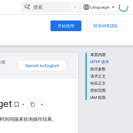
/
开始使用
联系销售团队
本页内容
含错
HTTP 请求
路径参数
请求正文
响应正文
授权范围
IAM 权限
get
bookmark_border
的时间间隔来轮询操作结果。