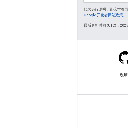
如未另行说明，那么本页
Google 开发者网站政策
。
最后更新时间 (UTC)：2025-
Stack Overflow
在 google-maps 标签下提问。
观摩
了解详情
常见问题解答
功能探索器