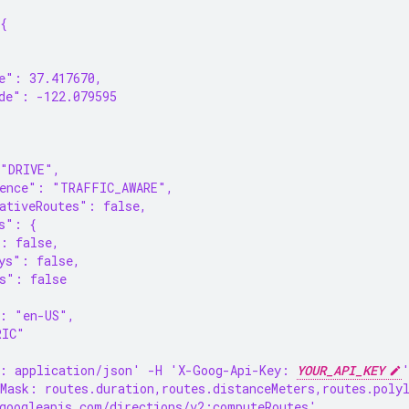
{
{
e": 37.417670,
de": -122.079595
 "DRIVE",
rence": "TRAFFIC_AWARE",
ativeRoutes": false,
s": {
: false,
ys": false,
s": false
": "en-US",
RIC"
: application/json' -H 'X-Goog-Api-Key: 
YOUR_API_KEY
Mask: routes.duration,routes.distanceMeters,routes.poly
googleapis.com/directions/v2:computeRoutes'