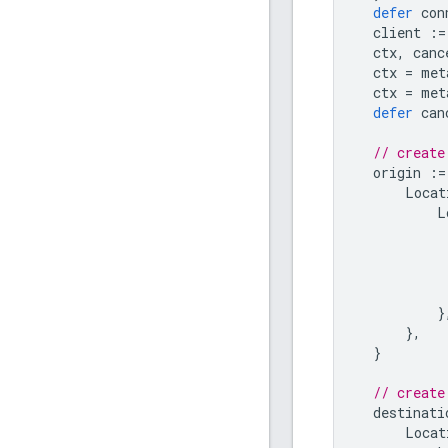
defer
con
client
:=
ctx
,
canc
ctx
=
met
ctx
=
met
defer
can
// create
origin
:=
Locat
L
}
},
}
// create
destinati
Locat