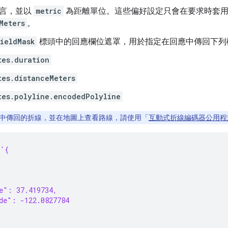
言，並以
metric
為距離單位。這些偏好設定只會在要求時套用
Meters
。
ieldMask
標頭中的回應欄位遮罩，用於指定在回應中傳回下列
tes.duration
tes.distanceMeters
tes.polyline.encodedPolyline
中傳回的折線，並在地圖上查看路線，請使用「
互動式折線編碼器公用程
 '{
{
e": 37.419734,
de": -122.0827784