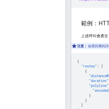
範例：HT
上述呼叫會產生下
注意：
如需回應的詳
{
"routes"
:
[
{
"distanceM
"duration"
"polyline"
"encoded
}
}
]