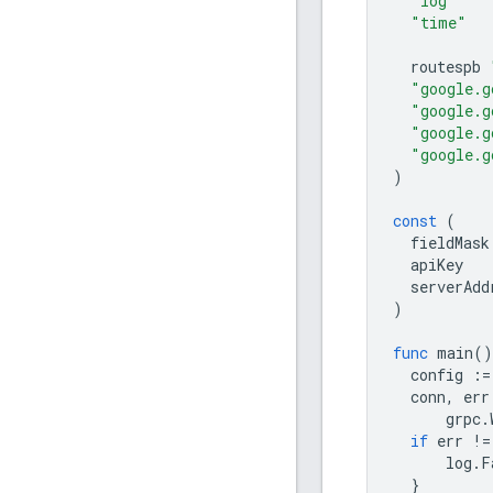
"log"
"time"
routespb
"google.g
"google.g
"google.g
"google.g
)
const
(
fieldMask
apiKey
serverAdd
)
func
main
()
config
:=
conn
,
err
grpc
.
if
err
!=
log
.
F
}