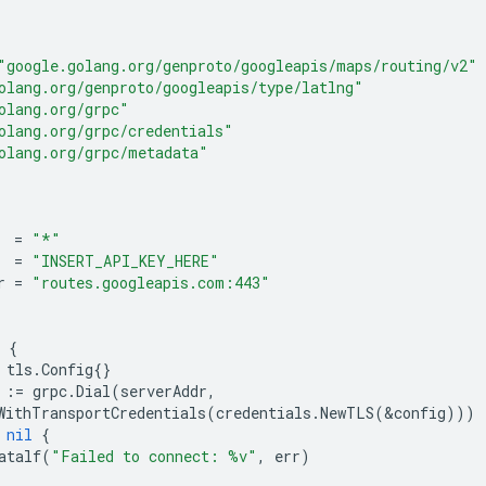
"google.golang.org/genproto/googleapis/maps/routing/v2"
olang.org/genproto/googleapis/type/latlng"
olang.org/grpc"
olang.org/grpc/credentials"
olang.org/grpc/metadata"
=
"*"
=
"INSERT_API_KEY_HERE"
r
=
"routes.googleapis.com:443"
{
tls
.
Config
{}
:=
grpc
.
Dial
(
serverAddr
,
WithTransportCredentials
(
credentials
.
NewTLS
(
&
config
)))
nil
{
atalf
(
"Failed to connect: %v"
,
err
)