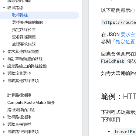
路線規劃功能
取得路線
以下範例顯示
取得路線
https://rout
選擇要傳回的欄位
指定路線位置
在 JSON
要求主
查看路徑回應
參閱「
指定位置
處理要求錯誤
要求其他路線類型
回應會包含您在
自訂車輛類型的路線
FieldMask
傳
設定路線上的路線控點
如需大眾運輸路
選取流量選項
選取其他路線選項
範例：HT
計算路徑矩陣
Compute Route Matrix 簡介
路徑矩陣的用途
下列程式碼顯示
取得路徑矩陣
下列項目：
選取車輛類型
travelMo
選取路徑矩陣選項