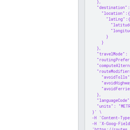
  },
  "destination":
    "location":{
      "latLng":
        "latitud
        "longitu
      }
    }
  },
  "travelMode":
  "routingPrefe
  "computeAltern
  "routeModifier
    "avoidTolls"
    "avoidHighwa
    "avoidFerrie
  },
  "languageCode
  "units": "MET
}' \
-H 'Content-Type
-H 'X-Goog-Field
'https://routes.