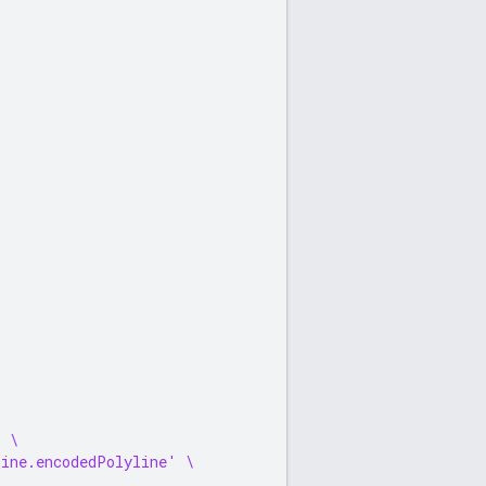
' \
line.encodedPolyline' \