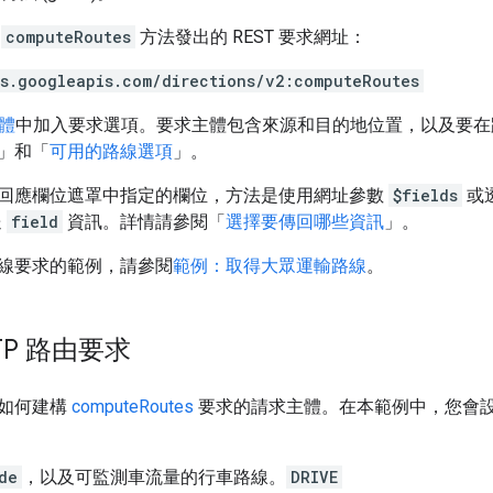
向
computeRoutes
方法發出的 REST 要求網址：
es.googleapis.com/directions/v2:computeRoutes
體
中加入要求選項。要求主體包含來源和目的地位置，以及要在
」和「
可用的路線選項
」。
回應欄位遮罩中指定的欄位，方法是使用網址參數
$fields
或透
送
field
資訊。詳情請參閱「
選擇要傳回哪些資訊
」。
線要求的範例，請參閱
範例：取得大眾運輸路線
。
TP 路由要求
如何建構
computeRoutes
要求的請求主體。在本範例中，您會
de
，以及可監測車流量的行車路線。
DRIVE