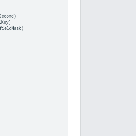
Second
)
iKey
)
fieldMask
)