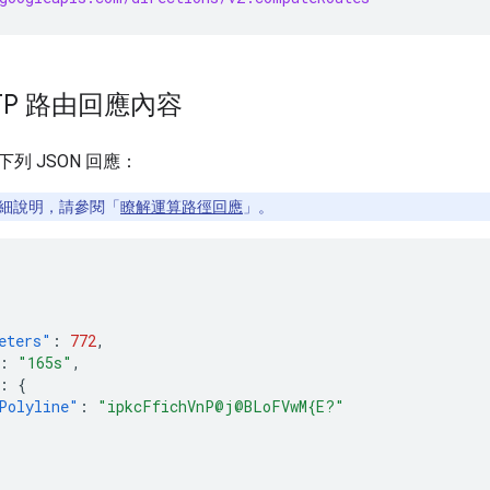
TP 路由回應內容
列 JSON 回應：
細說明，請參閱「
瞭解運算路徑回應
」。
eters"
:
772
,
:
"165s"
,
:
{
Polyline"
:
"ipkcFfichVnP@j@BLoFVwM{E?"