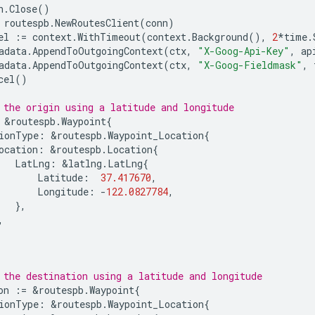
n
.
Close
()
routespb
.
NewRoutesClient
(
conn
)
el
:=
context
.
WithTimeout
(
context
.
Background
(),
2
*
time
.
adata
.
AppendToOutgoingContext
(
ctx
,
"X-Goog-Api-Key"
,
ap
adata
.
AppendToOutgoingContext
(
ctx
,
"X-Goog-Fieldmask"
,
cel
()
 the origin using a latitude and longitude
&
routespb
.
Waypoint
{
ionType
:
&
routespb
.
Waypoint_Location
{
ocation
:
&
routespb
.
Location
{
LatLng
:
&
latlng
.
LatLng
{
Latitude
:
37.417670
,
Longitude
:
-
122.0827784
,
},
,
 the destination using a latitude and longitude
on
:=
&
routespb
.
Waypoint
{
ionType
:
&
routespb
.
Waypoint_Location
{