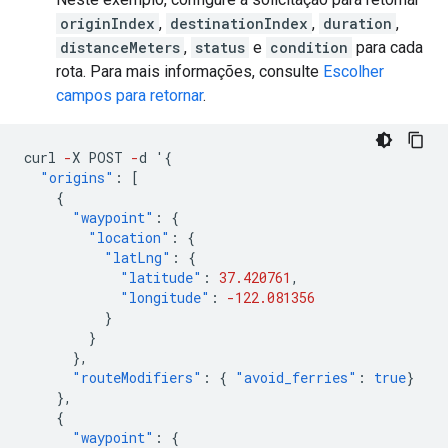
originIndex
,
destinationIndex
,
duration
,
distanceMeters
,
status
e
condition
para cada
rota. Para mais informações, consulte
Escolher
campos para retornar
.
curl
-
X
POST
-
d
'
{
"origins"
:
[
{
"waypoint"
:
{
"location"
:
{
"latLng"
:
{
"latitude"
:
37.420761
,
"longitude"
:
-122.081356
}
}
},
"routeModifiers"
:
{
"avoid_ferries"
:
true
}
},
{
"waypoint"
:
{