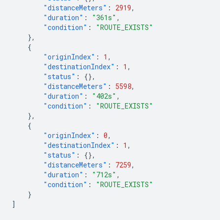
"distanceMeters"
:
2919
,
"duration"
:
"361s"
,
"condition"
:
"ROUTE_EXISTS"
},
{
"originIndex"
:
1
,
"destinationIndex"
:
1
,
"status"
:
{},
"distanceMeters"
:
5598
,
"duration"
:
"402s"
,
"condition"
:
"ROUTE_EXISTS"
},
{
"originIndex"
:
0
,
"destinationIndex"
:
1
,
"status"
:
{},
"distanceMeters"
:
7259
,
"duration"
:
"712s"
,
"condition"
:
"ROUTE_EXISTS"
}
]