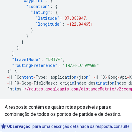
"waypoint"
:
{
"location"
:
{
"latLng"
:
{
"latitude"
:
37.383047
,
"longitude"
:
-122.044651
}
}
}
}
],
"travelMode"
:
"DRIVE"
,
"routingPreference"
:
"TRAFFIC_AWARE"
}
'
\
-
H
'Co
ntent
-
Type
:
applica
t
io
n
/jso
n
'
-
H
'X
-
Goog
-
Api
-
K
-
H
'X
-
Goog
-
FieldMask
:
origi
n
I
n
dex
,
des
t
i
nat
io
n
I
n
dex
,
d
'h
tt
ps
:
//routes.googleapis.com/distanceMatrix/v2:com
A resposta contém as quatro rotas possíveis para a
combinação de todos os pontos de partida e de destino.
Observação
:
para uma descrição detalhada da resposta, consulte