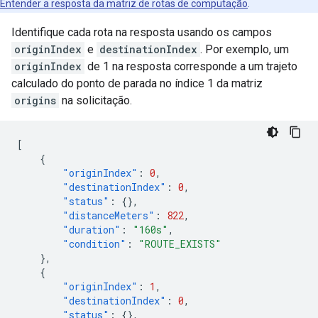
Entender a resposta da matriz de rotas de computação
.
Identifique cada rota na resposta usando os campos
originIndex
e
destinationIndex
. Por exemplo, um
originIndex
de 1 na resposta corresponde a um trajeto
calculado do ponto de parada no índice 1 da matriz
origins
na solicitação.
[
{
"originIndex"
:
0
,
"destinationIndex"
:
0
,
"status"
:
{},
"distanceMeters"
:
822
,
"duration"
:
"160s"
,
"condition"
:
"ROUTE_EXISTS"
},
{
"originIndex"
:
1
,
"destinationIndex"
:
0
,
"status"
:
{},