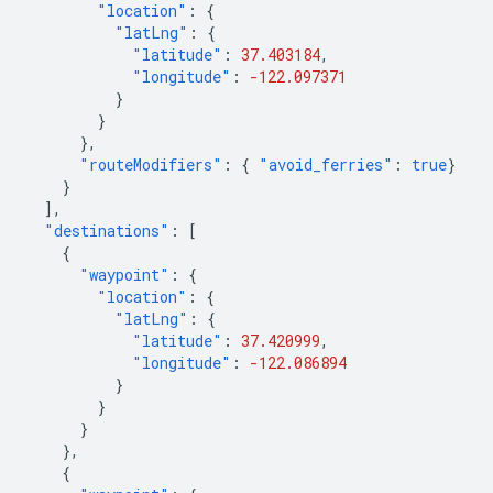
"location"
:
{
"latLng"
:
{
"latitude"
:
37.403184
,
"longitude"
:
-122.097371
}
}
},
"routeModifiers"
:
{
"avoid_ferries"
:
true
}
}
],
"destinations"
:
[
{
"waypoint"
:
{
"location"
:
{
"latLng"
:
{
"latitude"
:
37.420999
,
"longitude"
:
-122.086894
}
}
}
},
{