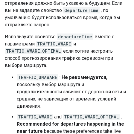
отправления должно быть указано в будущем. Если
вы не зададите свойство
departureTime
, по
умолчанию будет использоваться время, когда вы
отправляете запрос.
Используйте свойство
departureTime
вместе с
параметрами
TRAFFIC_AWARE
и
TRAFFIC_AWARE_OPTIMAL
если хотите настроить
способ прогнозирования трафика сервисом при
выборе маршрута.
TRAFFIC_UNAWARE
:
Не рекомендуется,
поскольку выбор маршрута и
продолжительности зависит от дорожной сети и
средних, не зависящих от времени, условий
движения.
TRAFFIC_AWARE
and
TRAFFIC_AWARE_OPTIMAL
:
Recommended for departures happening in the
near future
because these preferences take live