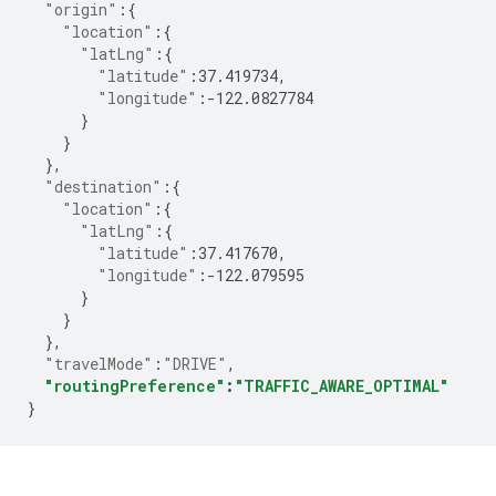
"origin"
:
{
"location"
:
{
"latLng"
:
{
"latitude"
:
37.419734
,
"longitude"
:-
122.0827784
}
}
},
"destination"
:
{
"location"
:
{
"latLng"
:
{
"latitude"
:
37.417670
,
"longitude"
:-
122.079595
}
}
},
"travelMode"
:
"DRIVE"
,
"routingPreference"
:
"TRAFFIC_AWARE_OPTIMAL"
}