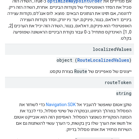
optimizeWaypointOrder
אם מגדירים את
כ-True, השדה הזה
מכיל את הסדר האופטימלי של נקודות הביניים. אחרת, השדה הזה ריק.
לדוגמה, אם תזינו את הנתונים הבאים: מוצא: לוס אנג'לס; נקודות עצירה
ביניים: דאלאס, בנגור, פיניקס; יעד: ניו יורק; וסדר נקודות העצירה
האופטימלי הוא פיניקס, דאלאס, בנגור, השדה הזה יכיל את הערכים [2,
0, 1]. האינדקס מתחיל ב-0 עבור נקודת הביניים הראשונה שמופיעה
בקלט.
localized
Values
object (
RouteLocalizedValues
)
Route
ייצוגים של מאפיינים של
בצורת טקסט.
route
Token
string
טוקן אטום שאפשר להעביר אל
Navigation SDK
כדי לשחזר את
המסלול במהלך הניווט, ובמקרה של שינוי מסלול, כדי לכבד את
הכוונה המקורית כשנוצר המסלול. האסימון הזה הוא אובייקט אטום.
אל תשוו את הערך שלו בין בקשות, כי הערך עשוי להשתנות גם אם
השירות מחזיר את אותו מסלול בדיוק.