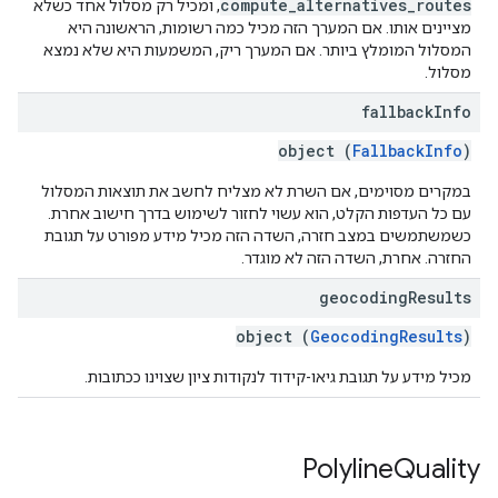
compute_alternatives_routes
, ומכיל רק מסלול אחד כשלא
מציינים אותו. אם המערך הזה מכיל כמה רשומות, הראשונה היא
המסלול המומלץ ביותר. אם המערך ריק, המשמעות היא שלא נמצא
מסלול.
fallback
Info
object (
FallbackInfo
)
במקרים מסוימים, אם השרת לא מצליח לחשב את תוצאות המסלול
עם כל העדפות הקלט, הוא עשוי לחזור לשימוש בדרך חישוב אחרת.
כשמשתמשים במצב חזרה, השדה הזה מכיל מידע מפורט על תגובת
החזרה. אחרת, השדה הזה לא מוגדר.
geocoding
Results
object (
GeocodingResults
)
מכיל מידע על תגובת גיאו-קידוד לנקודות ציון שצוינו ככתובות.
Polyline
Quality