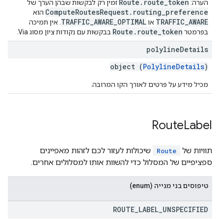
Route.route_token
הערה:
זמין רק לבקשות שבהן הערך של
ComputeRoutesRequest.routing_preference
הוא
TRAFFIC_AWARE_OPTIMAL
TRAFFIC_AWARE
או
. אין תמיכה
Route.route_token
בפרמטר
בבקשות עם נקודות ציון מסוג Via.
polyline
Details
object (
PolylineDetails
)
מכיל מידע על פרטים לאורך הקו המרובה.
Route
Label
תוויות של
שיכולות לעזור לכם לזהות מאפיינים
Route
ספציפיים של המסלול כדי להשוות אותו למסלולים אחרים.
טיפוסים בני מנייה (enum)
ROUTE
_
LABEL
_
UNSPECIFIED