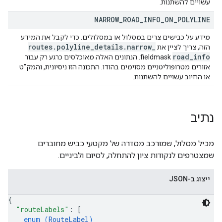
עשויים להשתנות.
NARROW
_
ROAD
_
INFO
_
ON
_
POLYLINE
מידע על כבישים צרים במסלול או במסלולים. כדי לקבל את המידע
routes
.
polyline
_
details
.
narrow
_
הזה, צריך לציין את
road
_
info
fieldmask. הנתונים האלה מאוכלסים כרגע רק עבור
אזורים מטרופוליטניים מסוימים בהודו. התכונה הזו ניסיונית, והמק"ט
או החיוב עשויים להשתנות.
נתיב
מכיל מסלול, שמורכב מסדרה של מקטעי כביש מחוברים
שמצטרפים לנקודות ציון להתחלה, לסיום ולביניים.
ייצוג ב-JSON
{
"routeLabels"
: 
[
enum (
RouteLabel
)