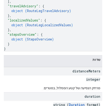
]
,
"travelAdvisory"
: 
{
object (
RouteLegTravelAdvisory
)
}
,
"localizedValues"
: 
{
object (
RouteLegLocalizedValues
)
}
,
"stepsOverview"
: 
{
object (
StepsOverview
)
}
}
שדות
distance
Meters
integer
מרחק הנסיעה של קטע המסלול, במטרים.
duration
string (
Duration
format)