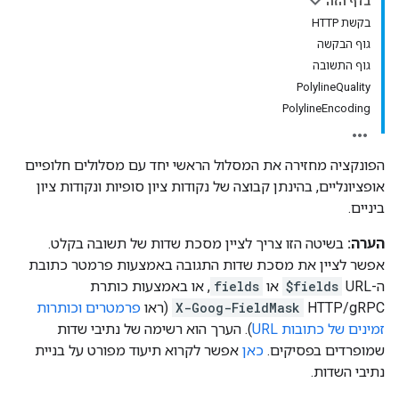
בדף הזה
בקשת HTTP
גוף הבקשה
גוף התשובה
PolylineQuality
PolylineEncoding
הפונקציה מחזירה את המסלול הראשי יחד עם מסלולים חלופיים
אופציונליים, בהינתן קבוצה של נקודות ציון סופיות ונקודות ציון
ביניים.
הערה:
בשיטה הזו צריך לציין מסכת שדות של תשובה בקלט.
אפשר לציין את מסכת שדות התגובה באמצעות פרמטר כתובת
ה-URL‏
$fields
או
fields
, או באמצעות כותרת
HTTP/gRPC‏
X-Goog-FieldMask
(ראו
פרמטרים וכותרות
זמינים של כתובות URL
). הערך הוא רשימה של נתיבי שדות
שמופרדים בפסיקים.
כאן
אפשר לקרוא תיעוד מפורט על בניית
נתיבי השדות.