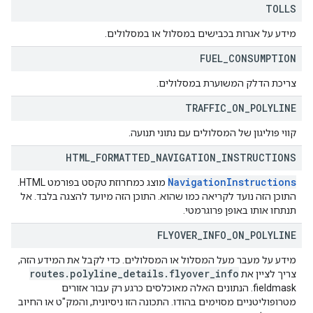
TOLLS
מידע על אגרות בכבישים במסלול או במסלולים.
FUEL
_
CONSUMPTION
צריכת הדלק המשוערת במסלולים.
TRAFFIC
_
ON
_
POLYLINE
קווי פוליגון של המסלולים עם נתוני תנועה.
HTML
_
FORMATTED
_
NAVIGATION
_
INSTRUCTIONS
NavigationInstructions
מוצג כמחרוזת טקסט בפורמט HTML.
התוכן הזה נועד לקריאה כמו שהוא. התוכן הזה מיועד להצגה בלבד. אל
תנתחו אותו באופן פרוגרמטי.
FLYOVER
_
INFO
_
ON
_
POLYLINE
מידע על מעבר מעל המסלול או המסלולים. כדי לקבל את המידע הזה,
routes
.
polyline
_
details
.
flyover
_
info
צריך לציין את
fieldmask. הנתונים האלה מאוכלסים כרגע רק עבור אזורים
מטרופוליטניים מסוימים בהודו. התכונה הזו ניסיונית, והמק"ט או החיוב