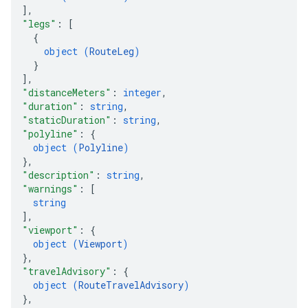
]
,
"legs"
: 
[
{
object (
RouteLeg
)
}
]
,
"distanceMeters"
: 
integer
,
"duration"
: 
string
,
"staticDuration"
: 
string
,
"polyline"
: 
{
object (
Polyline
)
}
,
"description"
: 
string
,
"warnings"
: 
[
string
]
,
"viewport"
: 
{
object (
Viewport
)
}
,
"travelAdvisory"
: 
{
object (
RouteTravelAdvisory
)
}
,