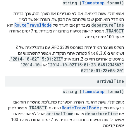
string (
Timestamp
format)
אופציונלי. שעת היציאה. אם לא מגדירים את הערך הזה, ערך ברירת
המחדל הוא הזמן שבו שלחתם את הבקשה. הערה: אפשר לציין
RouteTravelMode
departureTime
בעבר רק אם הערך של
הוא
TRANSIT
. אפשר לראות נסיעות בתחבורה ציבורית עד 7 ימים אחורה
או עד 100 ימים קדימה.
הפלט שנוצר תמיד יהיה בפורמט RFC 3339, עם נורמליזציה של Z
ושימוש ב-0, 3, 6 או 9 ספרות אחרי הנקודה. אפשר להשתמש גם
"2014-10-02T15:01:23Z"
בהיסטים אחרים חוץ מ-Z. דוגמאות:
, ‏
"2014-10-
"2014-10-02T15:01:23.045123456Z"
או
02T15:01:23+05:30"
.
arrival
Time
string (
Timestamp
format)
אופציונלי. שעת ההגעה. הערה: המערכת מתעלמת מהשדה הזה אם
TRANSIT
RouteTravelMode
בבקשות מצוין
שונה מ-
. אפשר לציין
arrivalTime
departureTime
את
או את
, אבל לא את שניהם.
אפשר לראות נסיעות בתחבורה ציבורית עד 7 ימים אחורה או עד 100
ימים קדימה.