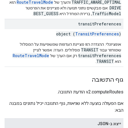
RouteTravelMode
TRAFFIC_AWARE_OPTIMAL
והערך של
הוא
DRIVE
. אם מבקשים נתוני תנועה ולא מציינים את הפרמטר
BEST_GUESS
TrafficModel
, ברירת המחדל היא
.
transit
Preferences
object (
TransitPreferences
)
אופציונלי. ההגדרה הזו מציינת העדפות שמשפיעות על המסלול
TRANSIT
שמוחזר עבור
מסלולים. הערה: אפשר לציין
RouteTravelMode
transitPreferences
רק אם הערך של
TRANSIT
הוא
.
גוף התשובה
‫v2.computeRoutes הודעת התגובה.
אם הפעולה בוצעה ללא שגיאות, גוף התגובה יכיל נתונים במבנה
הבא:
ייצוג ב-JSON