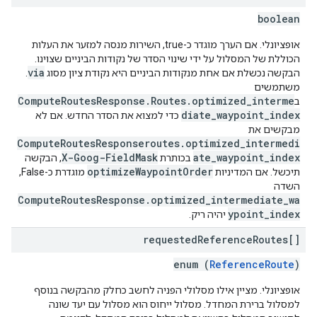
boolean
אופציונלי. אם הערך מוגדר כ-true, השירות מנסה למזער את העלות
הכוללת של המסלול על ידי שינוי הסדר של נקודות הביניים שצוינו.
via
הבקשה נכשלת אם אחת מנקודות הביניים היא נקודת ציון מסוג
.
משתמשים
ComputeRoutesResponse.Routes.optimized_interme
ב
diate_waypoint_index
כדי למצוא את הסדר החדש. אם לא
מבקשים את
ComputeRoutesResponseroutes.optimized_intermedi
X-Goog-FieldMask
ate_waypoint_index
בכותרת
, הבקשה
optimizeWaypointOrder
תיכשל. אם המדיניות
מוגדרת כ-False,
השדה
ComputeRoutesResponse.optimized_intermediate_wa
ypoint_index
יהיה ריק.
requested
Reference
Routes[]
enum (
ReferenceRoute
)
אופציונלי. מציין אילו מסלולי הפניה לחשב כחלק מהבקשה בנוסף
למסלול ברירת המחדל. מסלול ייחוס הוא מסלול עם יעד שונה