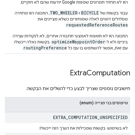
הזו לא תחזיר תמרונים שמפות Google יודעות שהם לא חוקיים.
TWO_WHEELER
BICYCLE
עבור בקשות של
ו-
, התכונה הזו מחזירה
מסלולים דומים לאלה שמוחזרים כשלא מציינים את
requestedReferenceRoutes
.
התכונה הזו לא תואמת לאמצעי תחבורה אחרים, לא לנקודות עצירה
optimizeWaypointOrder
ביניים ולא ל-
. בקשות כאלה ייכשלו.
routingPreference
עם זאת, אפשר להשתמש בו עם כל
.
Extra
Computation
חישובים נוספים שצריך לבצע כדי להשלים את הבקשה.
טיפוסים בני מנייה (enum)
EXTRA
_
COMPUTATION
_
UNSPECIFIED
לא בשימוש. בקשות שמכילות את הערך הזה ייכשלו.