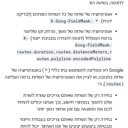
לדוגמה, בשיטה הזו:
אנונימיזציה של שדות של כל השדות הזמינים (לבדיקה
ידנית):
X-Goog-FieldMask: *
אנונימיזציה של שדות של משך, מרחק וקו פוליגוני
ברמת המסלול (דוגמה להגדרה בסביבת ייצור):
X-
Goog-FieldMask:
routes.duration,routes.distanceMeters,r
outes.polyline.encodedPolyline
‫Google לא ממליצה להשתמש בתו כללי (
*
) באנונימיזציה של
שדות בתגובה, או לציין את האנונימיזציה של השדות ברמה העליונה
(
routes
), כי:
בחירה רק של השדות שאתם צריכים עוזרת לשרת
שלנו לחסוך במחזורי חישוב, וכך אנחנו יכולים להחזיר
לכם את התוצאה עם זמן אחזור נמוך יותר.
בחירה רק של השדות שאתם צריכים בעבודת הייצור
מבטיחה ביצועים יציבים של זמן האחזור. יכול להיות