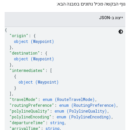
גוף הבקשה מכיל נתונים במבנה הבא:
ייצוג ב-JSON
{
"origin"
: 
{
object (
Waypoint
)
}
,
"destination"
: 
{
object (
Waypoint
)
}
,
"intermediates"
: 
[
{
object (
Waypoint
)
}
]
,
"travelMode"
: 
enum (
RouteTravelMode
)
,
"routingPreference"
: 
enum (
RoutingPreference
)
,
"polylineQuality"
: 
enum (
PolylineQuality
)
,
"polylineEncoding"
: 
enum (
PolylineEncoding
)
,
"departureTime"
: 
string
,
"arrivalTime"
: 
string
,