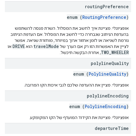
routing
Preference
enum (
RoutingPreference
)
אופציונלי. מציינת איך לחשב את המסלול. השרת מנסה להשתמש
בהעדפת הניתוב שנבחרה כדי לחשב את המסלול. אם העדפת הניתוב
גורמת לשגיאה או לזמן אחזור ארוך במיוחד, מוחזרת שגיאה. אפשר
DRIVE
travelMode
לציין את האפשרות הזו רק אם הערך של
הוא
או
TWO_WHEELER
, אחרת הבקשה תיכשל.
polyline
Quality
enum (
PolylineQuality
)
אופציונלי. מציין את ההעדפה שלכם לגבי איכות הקו המרובה.
polyline
Encoding
enum (
PolylineEncoding
)
אופציונלי. מציינת את הקידוד המועדף של הקו המקומקע.
departure
Time