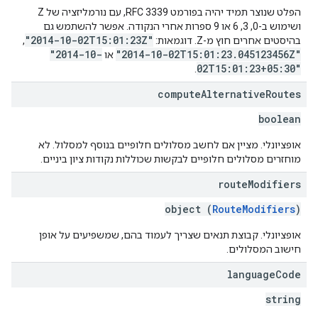
הפלט שנוצר תמיד יהיה בפורמט RFC 3339, עם נורמליזציה של Z
ושימוש ב-0, 3, 6 או 9 ספרות אחרי הנקודה. אפשר להשתמש גם
"2014-10-02T15:01:23Z"
בהיסטים אחרים חוץ מ-Z. דוגמאות:
, ‏
"2014-10-
"2014-10-02T15:01:23.045123456Z"
או
02T15:01:23+05:30"
.
compute
Alternative
Routes
boolean
אופציונלי. מציין אם לחשב מסלולים חלופיים בנוסף למסלול. לא
מוחזרים מסלולים חלופיים לבקשות שכוללות נקודות ציון ביניים.
route
Modifiers
object (
RouteModifiers
)
אופציונלי. קבוצת תנאים שצריך לעמוד בהם, שמשפיעים על אופן
חישוב המסלולים.
language
Code
string