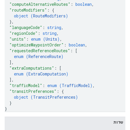
"computeAlternativeRoutes"
: 
boolean
,
"routeModifiers"
: 
{
object (
RouteModifiers
)
}
,
"languageCode"
: 
string
,
"regionCode"
: 
string
,
"units"
: 
enum (
Units
)
,
"optimizeWaypointOrder"
: 
boolean
,
"requestedReferenceRoutes"
: 
[
enum (
ReferenceRoute
)
]
,
"extraComputations"
: 
[
enum (
ExtraComputation
)
]
,
"trafficModel"
: 
enum (
TrafficModel
)
,
"transitPreferences"
: 
{
object (
TransitPreferences
)
}
}
שדות