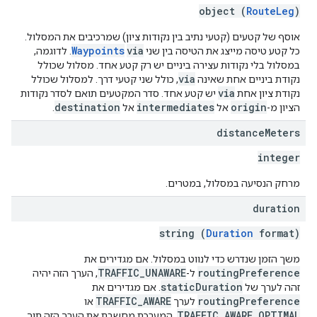
object (
RouteLeg
)
אוסף של קטעים (קטעי נתיב בין נקודות ציון) שמרכיבים את המסלול.
Waypoints
via
כל קטע טיסה מייצג את הטיסה בין שני
. לדוגמה,
במסלול בלי נקודות עצירה ביניים יש רק קטע אחד. מסלול שכולל
via
נקודת ביניים אחת שאינה
, כולל שני קטעי דרך. למסלול שכולל
via
נקודת ציון אחת
יש קטע אחד. סדר המקטעים תואם לסדר נקודות
destination
intermediates
origin
הציון מ-
אל
אל
.
distance
Meters
integer
מרחק הנסיעה במסלול, במטרים.
duration
string (
Duration
format)
משך הזמן שנדרש כדי לנווט במסלול. אם מגדירים את
TRAFFIC_UNAWARE
routingPreference
ל-
, הערך הזה יהיה
staticDuration
זהה לערך של
. אם מגדירים את
TRAFFIC_AWARE
routingPreference
לערך
או
TRAFFIC_AWARE_OPTIMAL
, המערכת מחשבת את הערך הזה תוך