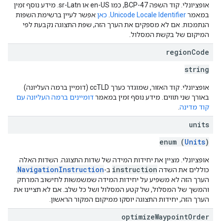
אופציונלי. קוד השפה BCP-47, כמו en-US או sr-Latn. מידע נוסף זמין
במאמר
Unicode Locale Identifier
.
כאן
אפשר לעיין ברשימת השפות
הנתמכות. אם לא מספקים את הערך הזה, שפת התצוגה נקבעת לפי
המיקום של בקשת המסלול.
region
Code
string
אופציונלי. קוד האזור, שמוגדר כערך ccTLD (דומיין ברמה העליונה)
באורך שני תווים. מידע נוסף זמין במאמר
דומיינים ברמה העליונה עם
קוד מדינה
.
units
enum (
Units
)
אופציונלי. מציין את יחידות המידה של שדות התצוגה. השדות האלה
NavigationInstruction
instruction
כוללים את השדה
ב-
.
הערך הזה לא משפיע על יחידות המידה שמשמשות לחישוב המרחק
והמשך של המסלול, של קטע המסלול ושל כל שלב. אם לא תציינו את
הערך הזה, יחידות התצוגה יוסקו ממיקום המקור הראשון.
optimize
Waypoint
Order