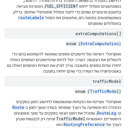
לחישוב המסלול בהשוואה למסלול ברירת המחדל. לדוגמה,
FUEL_EFFICIENT
כשמחשבים מסלול ייחוס
, המערכת מביאה
בחשבון פרמטרים שונים כדי ליצור מסלול אופטימלי שחוסך בדלק.
routeLabels
כשמשתמשים בתכונה הזו, מחפשים את הסמל
במסלולים שמוצגים.
extra
Computations[]
enum (
ExtraComputation
)
אופציונלי. רשימה של חישובים נוספים שאפשר להשתמש בהם כדי
להשלים את הבקשה. הערה: יכול להיות שהחישובים הנוספים האלה
יחזירו שדות נוספים בתשובה. צריך לציין את השדות הנוספים האלה גם
באנונימיזציה של השדה כדי שהם יוחזרו בתגובה.
traffic
Model
enum (
TrafficModel
)
אופציונלי. מציינת את ההנחות שמשמשות לחישוב הזמן בפקקים.
Route
ההגדרה הזו משפיעה על הערך שמוחזר בשדה משך הזמן ב-
RouteLeg
וב-
, שמכיל את הזמן הצפוי בפקקים על סמך ממוצעים
TrafficModel
היסטוריים. האפשרות
זמינה רק לבקשות שבהן
RoutingPreference
הערך של
הוא