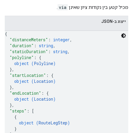
מכיל קטע בין נקודות ציון שאינן
via
.
ייצוג ב-JSON
{
"distanceMeters"
: 
integer
,
"duration"
: 
string
,
"staticDuration"
: 
string
,
"polyline"
: 
{
object (
Polyline
)
}
,
"startLocation"
: 
{
object (
Location
)
}
,
"endLocation"
: 
{
object (
Location
)
}
,
"steps"
: 
[
{
object (
RouteLegStep
)
}