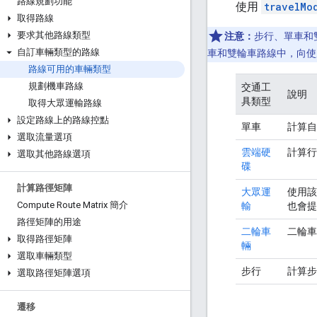
路線規劃功能
使用
travelMo
取得路線
要求其他路線類型
注意：
步行、單車和
自訂車輛類型的路線
車和雙輪車路線中，向使
路線可用的車輛類型
規劃機車路線
交通工
說明
具類型
取得大眾運輸路線
設定路線上的路線控點
單車
計算自
選取流量選項
雲端硬
計算行
選取其他路線選項
碟
計算路徑矩陣
大眾運
使用該
Compute Route Matrix 簡介
輸
也會提
路徑矩陣的用途
二輪車
二輪車
取得路徑矩陣
輛
選取車輛類型
步行
計算步
選取路徑矩陣選項
遷移