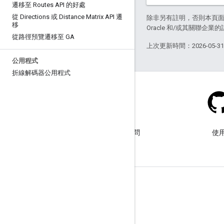
遷移至 Routes API 的好處
從 Directions 或 Distance Matrix API 遷
除非另有註明，否則本頁
移
Oracle 和/或其關聯企業
從路徑預覽遷移至 GA
上次更新時間：2026-05-3
公用程式
折線解碼器公用程式
Stack Overflow
使用 google-maps 標記提出問
使用
題。
瞭解詳情
常見問題
API 挑選器